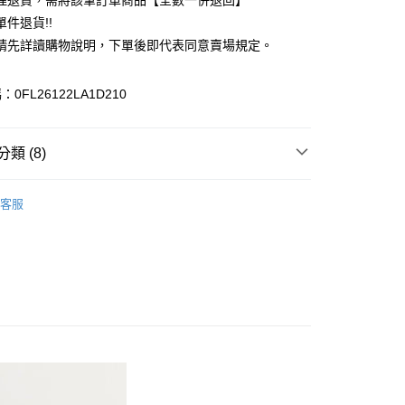
理退貨，需將該筆訂單商品【全數一併退回】
台灣）商業銀行
華泰商業銀行
件退貨!!
業銀行
遠東國際商業銀行
請先詳讀購物說明，下單後即代表同意賣場規定。
業銀行
永豐商業銀行
業銀行
星展（台灣）商業銀行
際商業銀行
中國信託商業銀行
y
0FL26122LA1D210
天信用卡公司
分期
類 (8)
你分期使用說明】
享後付
由台灣大哥大提供，台灣大哥大用戶可立即使用無須另外申請。
Mos2
Natural 自然感
式選擇「大哥付你分期」，訂單成立後會自動跳轉到大哥付的交易
客服
證手機門號後，選擇欲分期的期數、繳款截止日，確認付款後即
FTEE先享後付」】
上衣
。
先享後付是「在收到商品之後才付款」的支付方式。 讓您購物簡單
准額度、可分期數及費用金額請依後續交易確認頁面所載為準。
心！
IVALS / 新品上市
立30分鐘內，如未前往確認交易或遇審核未通過，訂單將自動取
：不需註冊會員、不需綁卡、不需儲值。
「轉專審核」未通過狀況，表示未達大哥付你分期系統評分，恕
Mos2
TOP / 上衣
：只要手機號碼，簡訊認證，即可結帳。
評估內容。
：先確認商品／服務後，再付款。
Mos2
ALL ITEMS
式說明】
付款
項不併入電信帳單，「大哥付你分期」於每月結算日後寄送繳費提
EE先享後付」結帳流程】
Mos2
SS│春夏 新入荷
0，滿NT$388(含以上)免運費
方式選擇「AFTEE先享後付」後，將跳轉至「AFTEE先享後
訊連結打開帳單後，可選擇「超商條碼／台灣大直營門市／銀行轉
頁面，進行簡訊認證並確認金額後，即可完成結帳。
MS
春夏新品 ➯ 5折
付／iPASS MONEY」等通路繳費。
貨
成立數日內，您將收到繳費通知簡訊。
費通知簡訊後14天內，點擊此簡訊中的連結，可透過四大超商
MS
單筆滿$1800抵$200、滿$2800抵$400
0，滿NT$388(含以上)免運費