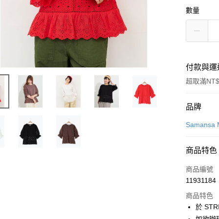
數量
付款與運
超取滿NT$
付款方式
品牌
信用卡一
Samansa 
信用卡分
商品特色
3 期 
商品編號
合作金
超商取貨
11931184
華南商
LINE Pay
上海商
商品特色
國泰世
於 STR
Apple Pay
臺灣中