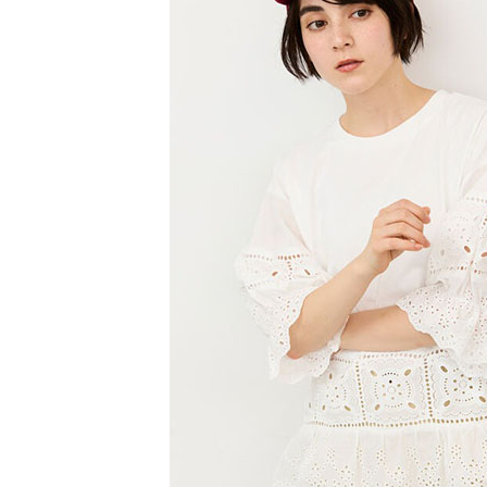
【注意事
／ATM／
1.本服務
※ 請注意
萊爾富取
用戶於交
絡購買商品
款買賣價
先享後付
每筆NT$6
2.基於同
※ 交易是
資料（包
是否繳費成
萊爾富純
用，由本
付客戶支
每筆NT$6
3.完整用
【注意事
7-11取貨
１．透過由
交易，需
每筆NT$6
求債權轉
２．關於
7-11純取
https://aft
每筆NT$6
３．未成
「AFTE
宅配
任。
４．使用「
每筆NT$9
即時審查
結果請求
５．嚴禁
形，恩沛
動。