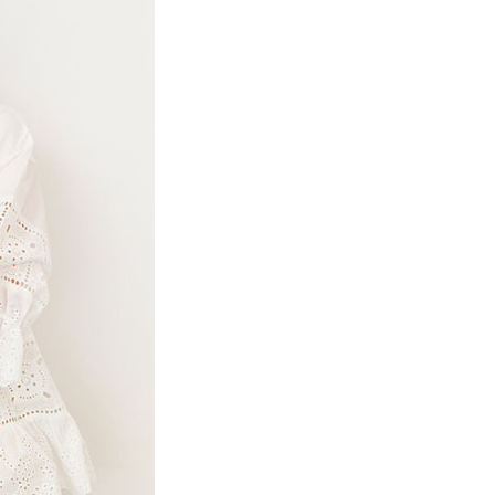
項】
網路銀行／等多元方式進行付款，方視為交易完成。
係由「台灣大哥大股份有限公司」（以下簡稱本公司）所提供，讓
：結帳手續完成當下不需立刻繳費，但若您需要取消訂單，請聯
貨付款
易時，得透過本服務購買商品或服務，並由商店將買賣／分期付
的店家。未經商家同意取消之訂單仍視為有效，需透過AFTEE
金債權讓與本公司後，依約使用本公司帳單繳交帳款。
繳納相關費用。
0，滿NT$888(含以上)免運費
意付款使用「大哥付你分期」之契約關係目的，商店將以您的個人
否成功請以「AFTEE先享後付 」之結帳頁面顯示為準，若有關於
含姓名、電話或地址）提供予台灣大哥大進項蒐集、處理及利
功／繳費後需取消欲退款等相關疑問，請聯繫「AFTEE先享後
取貨
公司與您本人進行分期帳單所需資料之確認、核對及更正。
援中心」
https://netprotections.freshdesk.com/support/home
0，滿NT$888(含以上)免運費
戶服務條款，請詳閱以下連結：
https://oppay.tw/userRule
項】
付款
恩沛科技股份有限公司提供之「AFTEE先享後付」服務完成之
依本服務之必要範圍內提供個人資料，並將交易相關給付款項請
0，滿NT$888(含以上)免運費
讓予恩沛科技股份有限公司。
個人資料處理事宜，請瀏覽以下網址：
貨
ee.tw/terms/#terms3
0，滿NT$888(含以上)免運費
年的使用者請事先徵得法定代理人或監護人之同意方可使用
E先享後付」，若未經同意申辦者引起之損失，本公司不負相關責
AFTEE先享後付」時，將依據個別帳號之用戶狀況，依本公司
0，滿NT$888(含以上)免運費
核予不同之上限額度；若仍有額度不足之情形，本公司將視審查
用戶進行身份認證。
一人註冊多個帳號或使用他人資訊註冊。若發現惡意使用之情
科技股份有限公司將有權停止該用戶之使用額度並採取法律行