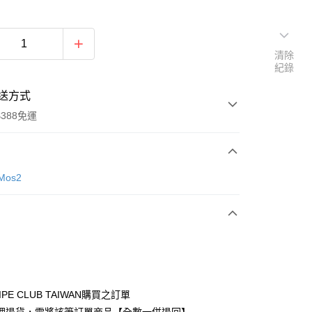
清除
紀錄
送方式
388免運
次付款
Mos2
期付款
0 利率 每期
NT$770
21家銀行
庫商業銀行
第一商業銀行
付款
業銀行
彰化商業銀行
業儲蓄銀行
台北富邦商業銀行
華商業銀行
兆豐國際商業銀行
IPE CLUB TAIWAN購買之訂單
小企業銀行
台中商業銀行