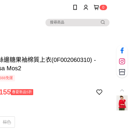
0
邊糖果袖棉質上衣(0F002060310) -
sa Mos2
388免運
155
春夏新品5折
棕色