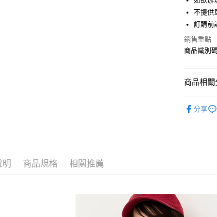
如欲辦
匯豐（
街口支付
不提供單
聯邦商
訂購前
元大商
悠遊付
玉山商
銷售重點
台新國
Google Pa
商品識別碼：
台灣樂
大哥付你
相關說明
商品相關分
【大哥付
AFTEE先
1.本服務
Samansa 
2.付款方
相關說明
分享
流程，驗
【關於「A
TOPS / 
ATM付款
完成交易
AFTEE
3.實際核
便利好安
NEW ARR
4.訂單成
１．簡單
消。如遇
Samansa 
２．便利
運送方式
無法說明
３．安心
說明
商品規格
相關推薦
Samansa 
【繳款方
全家取貨
1.分期款
【「AFT
Samansa 
醒簡訊。
每筆NT$6
１．於結帳
2.透過簡
付」結帳
SALE ITE
帳／街口支
全家純取
２．訂單
３．收到繳
SALE ITE
每筆NT$6