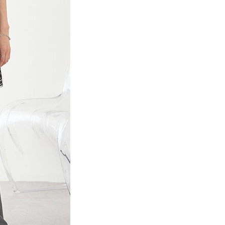
係由「台灣大哥大股份有限公司」（以下簡稱本公司）所提供，讓
：結帳手續完成當下不需立刻繳費，但若您需要取消訂單，請聯
貨付款
易時，得透過本服務購買商品或服務，並由商店將買賣／分期付
的店家。未經商家同意取消之訂單仍視為有效，需透過AFTEE
金債權讓與本公司後，依約使用本公司帳單繳交帳款。
繳納相關費用。
0，滿NT$1,500(含以上)免運費
意付款使用「大哥付你分期」之契約關係目的，商店將以您的個人
否成功請以「AFTEE先享後付 」之結帳頁面顯示為準，若有關於
含姓名、電話或地址）提供予台灣大哥大進項蒐集、處理及利
功／繳費後需取消欲退款等相關疑問，請聯繫「AFTEE先享後
取貨
公司與您本人進行分期帳單所需資料之確認、核對及更正。
援中心」
https://netprotections.freshdesk.com/support/home
0，滿NT$1,500(含以上)免運費
戶服務條款，請詳閱以下連結：
https://oppay.tw/userRule
項】
付款
恩沛科技股份有限公司提供之「AFTEE先享後付」服務完成之
依本服務之必要範圍內提供個人資料，並將交易相關給付款項請
0，滿NT$1,500(含以上)免運費
讓予恩沛科技股份有限公司。
個人資料處理事宜，請瀏覽以下網址：
貨
ee.tw/terms/#terms3
0，滿NT$1,500(含以上)免運費
年的使用者請事先徵得法定代理人或監護人之同意方可使用
E先享後付」，若未經同意申辦者引起之損失，本公司不負相關責
AFTEE先享後付」時，將依據個別帳號之用戶狀況，依本公司
0，滿NT$1,500(含以上)免運費
核予不同之上限額度；若仍有額度不足之情形，本公司將視審查
用戶進行身份認證。
一人註冊多個帳號或使用他人資訊註冊。若發現惡意使用之情
科技股份有限公司將有權停止該用戶之使用額度並採取法律行