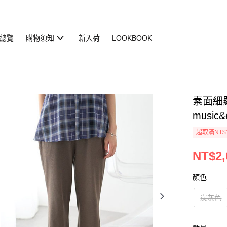
總覽
購物須知
新入荷
LOOKBOOK
素面細羅紋
music&
超取滿NT$
NT$2,
顏色
炭灰色