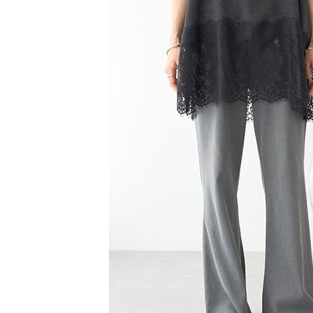
1.本服務
※ 請注意
萊爾富取
用戶於交
絡購買商品
款買賣價
先享後付
每筆NT$6
2.基於同
※ 交易是
資料（包
是否繳費成
萊爾富純
用，由本
付客戶支
每筆NT$6
3.完整用
【注意事
7-11取貨
１．透過由
交易，需
每筆NT$6
求債權轉
２．關於
7-11純取
https://aft
每筆NT$6
３．未成
「AFTE
宅配
任。
４．使用「
每筆NT$9
即時審查
結果請求
５．嚴禁
形，恩沛
動。