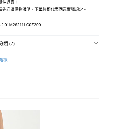
件退貨!!
業銀行
遠東國際商業銀行
請先詳讀購物說明，下單後即代表同意賣場規定。
業銀行
永豐商業銀行
業銀行
星展（台灣）商業銀行
際商業銀行
中國信託商業銀行
y
01M26211LC0Z200
天信用卡公司
分期
類 (7)
你分期使用說明】
享後付
由台灣大哥大提供，台灣大哥大用戶可立即使用無須另外申請。
c & ecology
FEMININE 優雅
式選擇「大哥付你分期」，訂單成立後會自動跳轉到大哥付的交易
客服
證手機門號後，選擇欲分期的期數、繳款截止日，確認付款後即
FTEE先享後付」】
 褲子
。
先享後付是「在收到商品之後才付款」的支付方式。 讓您購物簡單
准額度、可分期數及費用金額請依後續交易確認頁面所載為準。
心！
IVALS / 新品上市
立30分鐘內，如未前往確認交易或遇審核未通過，訂單將自動取
：不需註冊會員、不需綁卡、不需儲值。
「轉專審核」未通過狀況，表示未達大哥付你分期系統評分，恕
c & ecology
ALL ITEMS
：只要手機號碼，簡訊認證，即可結帳。
評估內容。
：先確認商品／服務後，再付款。
c & ecology
PANTS / 褲子
式說明】
付款
項不併入電信帳單，「大哥付你分期」於每月結算日後寄送繳費提
EE先享後付」結帳流程】
c & ecology
Autumn│秋 新入荷
0，滿NT$1,500(含以上)免運費
方式選擇「AFTEE先享後付」後，將跳轉至「AFTEE先享後
訊連結打開帳單後，可選擇「超商條碼／台灣大直營門市／銀行轉
頁面，進行簡訊認證並確認金額後，即可完成結帳。
MS
秋新品入荷
付／iPASS MONEY」等通路繳費。
貨
成立數日內，您將收到繳費通知簡訊。
費通知簡訊後14天內，點擊此簡訊中的連結，可透過四大超商
0，滿NT$1,500(含以上)免運費
項】
網路銀行／等多元方式進行付款，方視為交易完成。