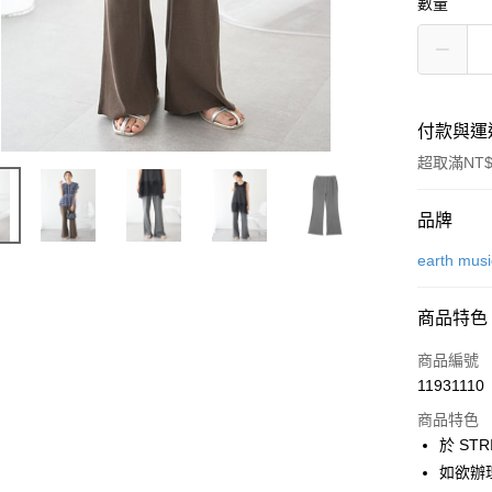
數量
付款與運
超取滿NT$
付款方式
品牌
信用卡一
earth mus
信用卡分
商品特色
3 期 
商品編號
合作金
超商取貨
11931110
華南商
LINE Pay
上海商
商品特色
國泰世
於 STR
Apple Pay
臺灣中
如欲辦
匯豐（