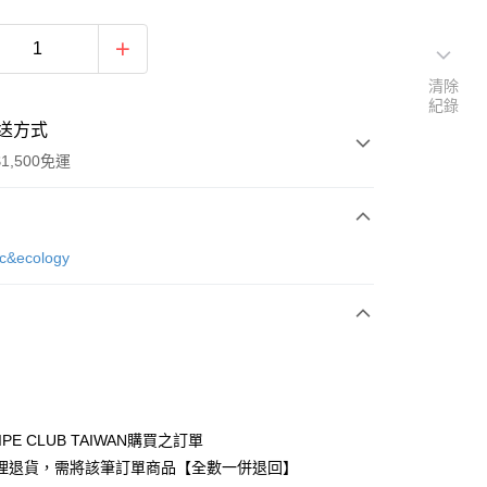
清除
紀錄
送方式
1,500免運
次付款
ic&ecology
期付款
0 利率 每期
NT$693
21家銀行
庫商業銀行
第一商業銀行
付款
業銀行
彰化商業銀行
業儲蓄銀行
台北富邦商業銀行
華商業銀行
兆豐國際商業銀行
IPE CLUB TAIWAN購買之訂單
小企業銀行
台中商業銀行
理退貨，需將該筆訂單商品【全數一併退回】
台灣）商業銀行
華泰商業銀行