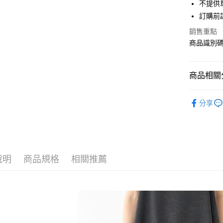
街口支付
不提供單
聯邦商
訂購前
元大商
悠遊付
玉山商
銷售重點
台新國
Google Pa
商品識別碼：
台灣樂
大哥付你
相關說明
商品相關分
【大哥付
AFTEE先
1.本服務
earth musi
2.付款方
相關說明
分享
流程，驗
【關於「A
PANTS /
ATM付款
完成交易
AFTEE
3.實際核
便利好安
NEW ARR
4.訂單成
１．簡單
消。如遇
earth musi
２．便利
運送方式
無法說明
３．安心
說明
商品規格
相關推薦
earth musi
【繳款方
全家取貨
1.分期款
【「AFT
earth musi
醒簡訊。
每筆NT$6
１．於結帳
2.透過簡
付」結帳
SALE ITE
帳／街口支
全家純取
２．訂單
３．收到繳
每筆NT$6
【注意事
／ATM／