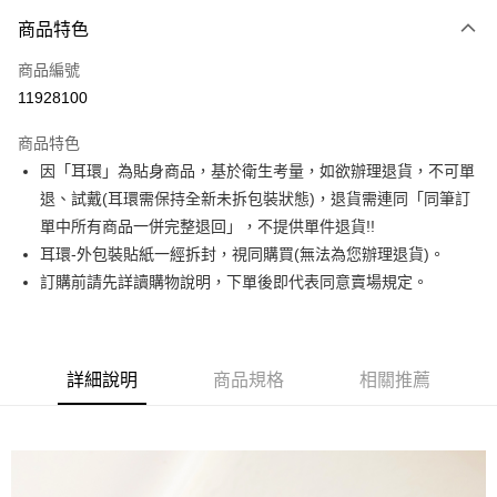
3 期 0 利率 每期
NT$163
21家銀行
商品特色
合作金庫商業銀行
第一商業銀行
超商取貨付款
商品編號
華南商業銀行
彰化商業銀行
11928100
LINE Pay
上海商業儲蓄銀行
台北富邦商業銀行
國泰世華商業銀行
兆豐國際商業銀行
商品特色
Apple Pay
臺灣中小企業銀行
台中商業銀行
因「耳環」為貼身商品，基於衛生考量，如欲辦理退貨，不可單
匯豐（台灣）商業銀行
華泰商業銀行
街口支付
退、試戴(耳環需保持全新未拆包裝狀態)，退貨需連同「同筆訂
聯邦商業銀行
遠東國際商業銀行
元大商業銀行
永豐商業銀行
單中所有商品一併完整退回」，不提供單件退貨!!
悠遊付
玉山商業銀行
星展（台灣）商業銀行
耳環-外包裝貼紙一經拆封，視同購買(無法為您辦理退貨)。
台新國際商業銀行
中國信託商業銀行
Google Pay
訂購前請先詳讀購物說明，下單後即代表同意賣場規定。
台灣樂天信用卡公司
大哥付你分期
相關說明
【大哥付你分期使用說明】
詳細說明
商品規格
相關推薦
AFTEE先享後付
1.本服務由台灣大哥大提供，台灣大哥大用戶可立即使用無須另外申請。
2.付款方式選擇「大哥付你分期」，訂單成立後會自動跳轉到大哥付的交易
相關說明
流程，驗證手機門號後，選擇欲分期的期數、繳款截止日，確認付款後即完
【關於「AFTEE先享後付」】
成交易。
ATM付款
AFTEE先享後付是「在收到商品之後才付款」的支付方式。 讓您購物簡單
3.實際核准額度、可分期數及費用金額請依後續交易確認頁面所載為準。
便利好安心！
4.訂單成立30分鐘內，如未前往確認交易或遇審核未通過，訂單將自動取
１．簡單：不需註冊會員、不需綁卡、不需儲值。