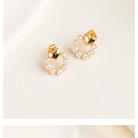
運送方式
消。如遇「轉專審核」未通過狀況，表示未達大哥付你分期系統評分，恕無
２．便利：只要手機號碼，簡訊認證，即可結帳。
法說明評估內容。
３．安心：先確認商品／服務後，再付款。
全家取貨付款
【繳款方式說明】
1.分期款項不併入電信帳單，「大哥付你分期」於每月結算日後寄送繳費提
每筆NT$60，滿NT$388(含以上)免運費
【「AFTEE先享後付」結帳流程】
醒簡訊。
１．於結帳方式選擇「AFTEE先享後付」後，將跳轉至「AFTEE先享後付」
2.透過簡訊連結打開帳單後，可選擇「超商條碼／台灣大直營門市／銀行轉
全家純取貨
結帳頁面，進行簡訊認證並確認金額後，即可完成結帳。
帳／街口支付／iPASS MONEY」等通路繳費。
２．訂單成立數日內，您將收到繳費通知簡訊。
每筆NT$60，滿NT$388(含以上)免運費
３．收到繳費通知簡訊後14天內，點擊此簡訊中的連結，可透過四大超商／
【注意事項】
ATM／網路銀行／等多元方式進行付款，方視為交易完成。
萊爾富取貨付款
1.本服務係由「台灣大哥大股份有限公司」（以下簡稱本公司）所提供，讓
※ 請注意：結帳手續完成當下不需立刻繳費，但若您需要取消訂單，請聯絡
用戶於交易時，得透過本服務購買商品或服務，並由商店將買賣／分期付款
每筆NT$60，滿NT$888(含以上)免運費
購買商品的店家。未經商家同意取消之訂單仍視為有效，需透過AFTEE先享
買賣價金債權讓與本公司後，依約使用本公司帳單繳交帳款。
後付繳納相關費用。
2.基於同意付款使用「大哥付你分期」之契約關係目的，商店將以您的個人
萊爾富純取貨
※ 交易是否成功請以「AFTEE先享後付 」之結帳頁面顯示為準，若有關於
資料（包含姓名、電話或地址）提供予台灣大哥大進項蒐集、處理及利用，
是否繳費成功／繳費後需取消欲退款等相關疑問，請聯繫「AFTEE先享後付
每筆NT$60，滿NT$888(含以上)免運費
由本公司與您本人進行分期帳單所需資料之確認、核對及更正。
客戶支援中心」
https://netprotections.freshdesk.com/support/home
3.完整用戶服務條款，請詳閱以下連結：
https://oppay.tw/userRule
7-11取貨付款
【注意事項】
１．透過由恩沛科技股份有限公司提供之「AFTEE先享後付」服務完成之交
每筆NT$60，滿NT$888(含以上)免運費
易，需依本服務之必要範圍內提供個人資料，並將交易相關給付款項請求債
權轉讓予恩沛科技股份有限公司。
7-11純取貨
２．關於個人資料處理事宜，請瀏覽以下網址：
每筆NT$60，滿NT$888(含以上)免運費
https://aftee.tw/terms/#terms3
３．未成年的使用者請事先徵得法定代理人或監護人之同意方可使用
宅配
「AFTEE先享後付」，若未經同意申辦者引起之損失，本公司不負相關責
任。