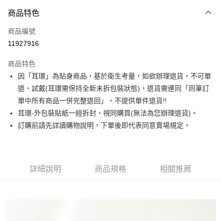
3 期 0 利率 每期
NT$166
21家銀行
商品特色
合作金庫商業銀行
第一商業銀行
超商取貨付款
商品編號
華南商業銀行
彰化商業銀行
11927916
LINE Pay
上海商業儲蓄銀行
台北富邦商業銀行
國泰世華商業銀行
兆豐國際商業銀行
商品特色
Apple Pay
臺灣中小企業銀行
台中商業銀行
因「耳環」為貼身商品，基於衛生考量，如欲辦理退貨，不可單
匯豐（台灣）商業銀行
華泰商業銀行
街口支付
退、試戴(耳環需保持全新未拆包裝狀態)，退貨需連同「同筆訂
聯邦商業銀行
遠東國際商業銀行
元大商業銀行
永豐商業銀行
單中所有商品一併完整退回」，不提供單件退貨!!
悠遊付
玉山商業銀行
星展（台灣）商業銀行
耳環-外包裝貼紙一經拆封，視同購買(無法為您辦理退貨)。
台新國際商業銀行
中國信託商業銀行
Google Pay
訂購前請先詳讀購物說明，下單後即代表同意賣場規定。
台灣樂天信用卡公司
大哥付你分期
相關說明
【大哥付你分期使用說明】
詳細說明
商品規格
相關推薦
AFTEE先享後付
1.本服務由台灣大哥大提供，台灣大哥大用戶可立即使用無須另外申請。
2.付款方式選擇「大哥付你分期」，訂單成立後會自動跳轉到大哥付的交易
相關說明
流程，驗證手機門號後，選擇欲分期的期數、繳款截止日，確認付款後即完
【關於「AFTEE先享後付」】
成交易。
ATM付款
AFTEE先享後付是「在收到商品之後才付款」的支付方式。 讓您購物簡單
3.實際核准額度、可分期數及費用金額請依後續交易確認頁面所載為準。
便利好安心！
4.訂單成立30分鐘內，如未前往確認交易或遇審核未通過，訂單將自動取
１．簡單：不需註冊會員、不需綁卡、不需儲值。