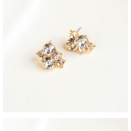
運送方式
消。如遇「轉專審核」未通過狀況，表示未達大哥付你分期系統評分，恕無
２．便利：只要手機號碼，簡訊認證，即可結帳。
法說明評估內容。
３．安心：先確認商品／服務後，再付款。
全家取貨付款
【繳款方式說明】
1.分期款項不併入電信帳單，「大哥付你分期」於每月結算日後寄送繳費提
每筆NT$60，滿NT$388(含以上)免運費
【「AFTEE先享後付」結帳流程】
醒簡訊。
１．於結帳方式選擇「AFTEE先享後付」後，將跳轉至「AFTEE先享後付」
2.透過簡訊連結打開帳單後，可選擇「超商條碼／台灣大直營門市／銀行轉
全家純取貨
結帳頁面，進行簡訊認證並確認金額後，即可完成結帳。
帳／街口支付／iPASS MONEY」等通路繳費。
２．訂單成立數日內，您將收到繳費通知簡訊。
每筆NT$60，滿NT$388(含以上)免運費
３．收到繳費通知簡訊後14天內，點擊此簡訊中的連結，可透過四大超商／
【注意事項】
ATM／網路銀行／等多元方式進行付款，方視為交易完成。
萊爾富取貨付款
1.本服務係由「台灣大哥大股份有限公司」（以下簡稱本公司）所提供，讓
※ 請注意：結帳手續完成當下不需立刻繳費，但若您需要取消訂單，請聯絡
用戶於交易時，得透過本服務購買商品或服務，並由商店將買賣／分期付款
每筆NT$60，滿NT$888(含以上)免運費
購買商品的店家。未經商家同意取消之訂單仍視為有效，需透過AFTEE先享
買賣價金債權讓與本公司後，依約使用本公司帳單繳交帳款。
後付繳納相關費用。
2.基於同意付款使用「大哥付你分期」之契約關係目的，商店將以您的個人
萊爾富純取貨
※ 交易是否成功請以「AFTEE先享後付 」之結帳頁面顯示為準，若有關於
資料（包含姓名、電話或地址）提供予台灣大哥大進項蒐集、處理及利用，
是否繳費成功／繳費後需取消欲退款等相關疑問，請聯繫「AFTEE先享後付
每筆NT$60，滿NT$888(含以上)免運費
由本公司與您本人進行分期帳單所需資料之確認、核對及更正。
客戶支援中心」
https://netprotections.freshdesk.com/support/home
3.完整用戶服務條款，請詳閱以下連結：
https://oppay.tw/userRule
7-11取貨付款
【注意事項】
１．透過由恩沛科技股份有限公司提供之「AFTEE先享後付」服務完成之交
每筆NT$60，滿NT$888(含以上)免運費
易，需依本服務之必要範圍內提供個人資料，並將交易相關給付款項請求債
權轉讓予恩沛科技股份有限公司。
7-11純取貨
２．關於個人資料處理事宜，請瀏覽以下網址：
每筆NT$60，滿NT$888(含以上)免運費
https://aftee.tw/terms/#terms3
３．未成年的使用者請事先徵得法定代理人或監護人之同意方可使用
宅配
「AFTEE先享後付」，若未經同意申辦者引起之損失，本公司不負相關責
任。