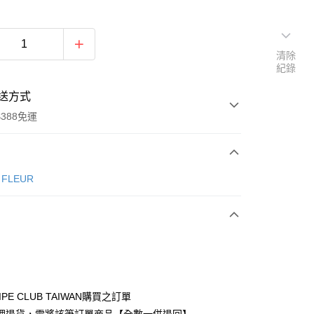
清除
紀錄
送方式
388免運
次付款
e FLEUR
期付款
0 利率 每期
NT$1,386
21家銀行
庫商業銀行
第一商業銀行
付款
業銀行
彰化商業銀行
業儲蓄銀行
台北富邦商業銀行
華商業銀行
兆豐國際商業銀行
IPE CLUB TAIWAN購買之訂單
小企業銀行
台中商業銀行