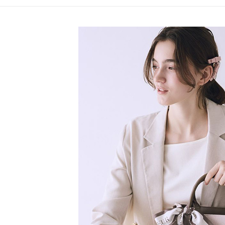
【注意事
／ATM／
1.本服務
※ 請注意
Maison d
萊爾富取
用戶於交
絡購買商品
款買賣價
先享後付
每筆NT$6
2.基於同
※ 交易是
資料（包
是否繳費成
萊爾富純
用，由本
付客戶支
每筆NT$6
3.完整用
【注意事
7-11取貨
１．透過由
交易，需
每筆NT$6
求債權轉
２．關於
7-11純取
https://aft
每筆NT$6
３．未成
「AFTE
宅配
任。
４．使用「
每筆NT$9
即時審查
結果請求
５．嚴禁
形，恩沛
動。