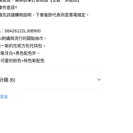
理退貨，需將該筆訂單商品【全數一併退回】
台灣）商業銀行
華泰商業銀行
件退貨!!
業銀行
遠東國際商業銀行
請先詳讀購物說明，下單後即代表同意賣場規定。
業銀行
永豐商業銀行
業銀行
星展（台灣）商業銀行
際商業銀行
中國信託商業銀行
y
08A26122LJ0B900
天信用卡公司
go刺繡與流行的圓點絲巾，
分期
然一新的花呢方形托特包。
的象牙白×黑色配色外，
你分期使用說明】
享後付
由台灣大哥大提供，台灣大哥大用戶可立即使用無須另外申請。
美可愛的粉色×棕色新配色
式選擇「大哥付你分期」，訂單成立後會自動跳轉到大哥付的交易
證手機門號後，選擇欲分期的期數、繳款截止日，確認付款後即
FTEE先享後付」】
。
先享後付是「在收到商品之後才付款」的支付方式。 讓您購物簡單
類 (6)
准額度、可分期數及費用金額請依後續交易確認頁面所載為準。
心！
立30分鐘內，如未前往確認交易或遇審核未通過，訂單將自動取
：不需註冊會員、不需綁卡、不需儲值。
「轉專審核」未通過狀況，表示未達大哥付你分期系統評分，恕
e FLEUR
BAG / 包包
：只要手機號碼，簡訊認證，即可結帳。
評估內容。
客服
：先確認商品／服務後，再付款。
包
式說明】
付款
項不併入電信帳單，「大哥付你分期」於每月結算日後寄送繳費提
EE先享後付」結帳流程】
IVALS / 新品上市
0，滿NT$388(含以上)免運費
方式選擇「AFTEE先享後付」後，將跳轉至「AFTEE先享後
訊連結打開帳單後，可選擇「超商條碼／台灣大直營門市／銀行轉
頁面，進行簡訊認證並確認金額後，即可完成結帳。
e FLEUR
ALL ITEMS
付／iPASS MONEY」等通路繳費。
貨
成立數日內，您將收到繳費通知簡訊。
費通知簡訊後14天內，點擊此簡訊中的連結，可透過四大超商
MS
春夏新品 ➯ 8折
0，滿NT$388(含以上)免運費