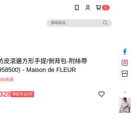
0
仿皮滾邊方形手提/側背包-附絲帶
958500) - Maison de FLEUR
388免運
328
春夏新品8折