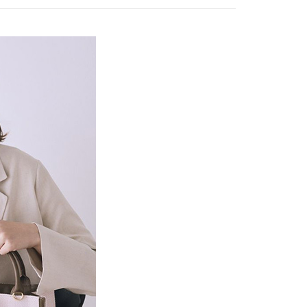
項】
網路銀行／等多元方式進行付款，方視為交易完成。
係由「台灣大哥大股份有限公司」（以下簡稱本公司）所提供，讓
：結帳手續完成當下不需立刻繳費，但若您需要取消訂單，請聯
e FLEUR
SS│春夏 新入荷
貨付款
易時，得透過本服務購買商品或服務，並由商店將買賣／分期付
的店家。未經商家同意取消之訂單仍視為有效，需透過AFTEE
金債權讓與本公司後，依約使用本公司帳單繳交帳款。
繳納相關費用。
0，滿NT$888(含以上)免運費
意付款使用「大哥付你分期」之契約關係目的，商店將以您的個人
否成功請以「AFTEE先享後付 」之結帳頁面顯示為準，若有關於
含姓名、電話或地址）提供予台灣大哥大進項蒐集、處理及利
功／繳費後需取消欲退款等相關疑問，請聯繫「AFTEE先享後
取貨
公司與您本人進行分期帳單所需資料之確認、核對及更正。
援中心」
https://netprotections.freshdesk.com/support/home
0，滿NT$888(含以上)免運費
戶服務條款，請詳閱以下連結：
https://oppay.tw/userRule
項】
付款
恩沛科技股份有限公司提供之「AFTEE先享後付」服務完成之
依本服務之必要範圍內提供個人資料，並將交易相關給付款項請
0，滿NT$888(含以上)免運費
讓予恩沛科技股份有限公司。
個人資料處理事宜，請瀏覽以下網址：
貨
ee.tw/terms/#terms3
0，滿NT$888(含以上)免運費
年的使用者請事先徵得法定代理人或監護人之同意方可使用
E先享後付」，若未經同意申辦者引起之損失，本公司不負相關責
AFTEE先享後付」時，將依據個別帳號之用戶狀況，依本公司
0，滿NT$888(含以上)免運費
核予不同之上限額度；若仍有額度不足之情形，本公司將視審查
用戶進行身份認證。
一人註冊多個帳號或使用他人資訊註冊。若發現惡意使用之情
科技股份有限公司將有權停止該用戶之使用額度並採取法律行