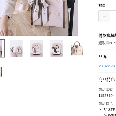
數量
付款與運
超取滿NT$
付款方式
品牌
信用卡一
Maison d
信用卡分
商品特色
3 期 
商品編號
合作金
超商取貨
11927704
華南商
LINE Pay
上海商
商品特色
國泰世
於 STR
Apple Pay
臺灣中