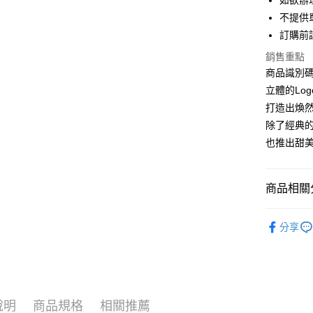
如欲辦
匯豐（
街口支付
不提供單
聯邦商
訂購前
元大商
悠遊付
玉山商
銷售重點
台新國
Google Pa
商品識別碼：
台灣樂
立體的Lo
大哥付你
打造出煥
相關說明
除了經典
【大哥付
AFTEE先
1.本服務
也推出甜
2.付款方
相關說明
流程，驗
【關於「A
ATM付款
完成交易
AFTEE
商品相關分
3.實際核
便利好安
4.訂單成
１．簡單
消。如遇
Maison d
２．便利
運送方式
無法說明
分享
３．安心
BAG / 包
【繳款方
全家取貨
1.分期款
【「AFT
NEW ARR
醒簡訊。
每筆NT$6
１．於結帳
2.透過簡
付」結帳
Maison d
帳／街口支
全家純取
２．訂單
３．收到繳
說明
商品規格
相關推薦
SALE ITE
每筆NT$6