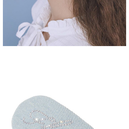
３．未成年的使用者請事先徵得法定代理人或監護人之同意方可使用
宅配
「AFTEE先享後付」，若未經同意申辦者引起之損失，本公司不負相關責
任。
每筆NT$90，滿NT$888(含以上)免運費
４．使用「AFTEE先享後付」時，將依據個別帳號之用戶狀況，依本公司即
時審查核予不同之上限額度；若仍有額度不足之情形，本公司將視審查結果
請求用戶進行身份認證。
５．嚴禁一人註冊多個帳號或使用他人資訊註冊。若發現惡意使用之情形，
恩沛科技股份有限公司將有權停止該用戶之使用額度並採取法律行動。