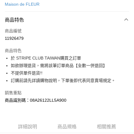
Maison de FLEUR
信用卡分期付款
3 期 0 利率 每期
NT$366
21家銀行
商品特色
合作金庫商業銀行
第一商業銀行
超商取貨付款
商品編號
華南商業銀行
彰化商業銀行
11926479
LINE Pay
上海商業儲蓄銀行
台北富邦商業銀行
國泰世華商業銀行
兆豐國際商業銀行
商品特色
Apple Pay
臺灣中小企業銀行
台中商業銀行
於 STRIPE CLUB TAIWAN購買之訂單
匯豐（台灣）商業銀行
華泰商業銀行
街口支付
如欲辦理退貨，需將該筆訂單商品【全數一併退回】
聯邦商業銀行
遠東國際商業銀行
元大商業銀行
永豐商業銀行
不提供單件退貨!!
悠遊付
玉山商業銀行
星展（台灣）商業銀行
訂購前請先詳讀購物說明，下單後即代表同意賣場規定。
台新國際商業銀行
中國信託商業銀行
Google Pay
台灣樂天信用卡公司
銷售重點
大哥付你分期
商品識別碼：08A26122LL5A900
相關說明
【大哥付你分期使用說明】
AFTEE先享後付
1.本服務由台灣大哥大提供，台灣大哥大用戶可立即使用無須另外申請。
2.付款方式選擇「大哥付你分期」，訂單成立後會自動跳轉到大哥付的交易
相關說明
詳細說明
商品規格
相關推薦
流程，驗證手機門號後，選擇欲分期的期數、繳款截止日，確認付款後即完
【關於「AFTEE先享後付」】
成交易。
ATM付款