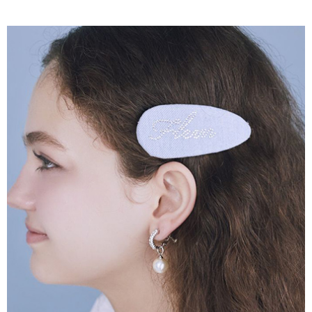
AFTEE先享後付是「在收到商品之後才付款」的支付方式。 讓您購物簡單
3.實際核准額度、可分期數及費用金額請依後續交易確認頁面所載為準。
便利好安心！
4.訂單成立30分鐘內，如未前往確認交易或遇審核未通過，訂單將自動取
１．簡單：不需註冊會員、不需綁卡、不需儲值。
運送方式
消。如遇「轉專審核」未通過狀況，表示未達大哥付你分期系統評分，恕無
２．便利：只要手機號碼，簡訊認證，即可結帳。
法說明評估內容。
３．安心：先確認商品／服務後，再付款。
全家取貨付款
【繳款方式說明】
1.分期款項不併入電信帳單，「大哥付你分期」於每月結算日後寄送繳費提
每筆NT$60，滿NT$388(含以上)免運費
【「AFTEE先享後付」結帳流程】
醒簡訊。
１．於結帳方式選擇「AFTEE先享後付」後，將跳轉至「AFTEE先享後付」
2.透過簡訊連結打開帳單後，可選擇「超商條碼／台灣大直營門市／銀行轉
全家純取貨
結帳頁面，進行簡訊認證並確認金額後，即可完成結帳。
帳／街口支付／iPASS MONEY」等通路繳費。
２．訂單成立數日內，您將收到繳費通知簡訊。
每筆NT$60，滿NT$388(含以上)免運費
３．收到繳費通知簡訊後14天內，點擊此簡訊中的連結，可透過四大超商／
【注意事項】
ATM／網路銀行／等多元方式進行付款，方視為交易完成。
萊爾富取貨付款
1.本服務係由「台灣大哥大股份有限公司」（以下簡稱本公司）所提供，讓
※ 請注意：結帳手續完成當下不需立刻繳費，但若您需要取消訂單，請聯絡
用戶於交易時，得透過本服務購買商品或服務，並由商店將買賣／分期付款
每筆NT$60，滿NT$888(含以上)免運費
購買商品的店家。未經商家同意取消之訂單仍視為有效，需透過AFTEE先享
買賣價金債權讓與本公司後，依約使用本公司帳單繳交帳款。
後付繳納相關費用。
2.基於同意付款使用「大哥付你分期」之契約關係目的，商店將以您的個人
萊爾富純取貨
※ 交易是否成功請以「AFTEE先享後付 」之結帳頁面顯示為準，若有關於
資料（包含姓名、電話或地址）提供予台灣大哥大進項蒐集、處理及利用，
是否繳費成功／繳費後需取消欲退款等相關疑問，請聯繫「AFTEE先享後付
每筆NT$60，滿NT$888(含以上)免運費
由本公司與您本人進行分期帳單所需資料之確認、核對及更正。
客戶支援中心」
https://netprotections.freshdesk.com/support/home
3.完整用戶服務條款，請詳閱以下連結：
https://oppay.tw/userRule
7-11取貨付款
【注意事項】
１．透過由恩沛科技股份有限公司提供之「AFTEE先享後付」服務完成之交
每筆NT$60，滿NT$888(含以上)免運費
易，需依本服務之必要範圍內提供個人資料，並將交易相關給付款項請求債
權轉讓予恩沛科技股份有限公司。
7-11純取貨
２．關於個人資料處理事宜，請瀏覽以下網址：
每筆NT$60，滿NT$888(含以上)免運費
https://aftee.tw/terms/#terms3