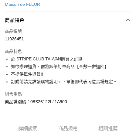
Maison de FLEUR
信用卡分期付款
3 期 0 利率 每期
NT$656
21家銀行
商品特色
合作金庫商業銀行
第一商業銀行
超商取貨付款
商品編號
華南商業銀行
彰化商業銀行
11926451
LINE Pay
上海商業儲蓄銀行
台北富邦商業銀行
國泰世華商業銀行
兆豐國際商業銀行
商品特色
Apple Pay
臺灣中小企業銀行
台中商業銀行
於 STRIPE CLUB TAIWAN購買之訂單
匯豐（台灣）商業銀行
華泰商業銀行
街口支付
如欲辦理退貨，需將該筆訂單商品【全數一併退回】
聯邦商業銀行
遠東國際商業銀行
元大商業銀行
永豐商業銀行
不提供單件退貨!!
悠遊付
玉山商業銀行
星展（台灣）商業銀行
訂購前請先詳讀購物說明，下單後即代表同意賣場規定。
台新國際商業銀行
中國信託商業銀行
Google Pay
台灣樂天信用卡公司
銷售重點
大哥付你分期
商品識別碼：08S26122LJ1A900
相關說明
【大哥付你分期使用說明】
AFTEE先享後付
1.本服務由台灣大哥大提供，台灣大哥大用戶可立即使用無須另外申請。
2.付款方式選擇「大哥付你分期」，訂單成立後會自動跳轉到大哥付的交易
相關說明
詳細說明
商品規格
相關推薦
流程，驗證手機門號後，選擇欲分期的期數、繳款截止日，確認付款後即完
【關於「AFTEE先享後付」】
成交易。
ATM付款