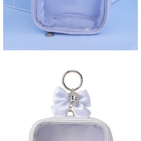
３．未成年的使用者請事先徵得法定代理人或監護人之同意方可使用
宅配
「AFTEE先享後付」，若未經同意申辦者引起之損失，本公司不負相關責
任。
每筆NT$90，滿NT$1,500(含以上)免運費
４．使用「AFTEE先享後付」時，將依據個別帳號之用戶狀況，依本公司即
時審查核予不同之上限額度；若仍有額度不足之情形，本公司將視審查結果
請求用戶進行身份認證。
５．嚴禁一人註冊多個帳號或使用他人資訊註冊。若發現惡意使用之情形，
恩沛科技股份有限公司將有權停止該用戶之使用額度並採取法律行動。