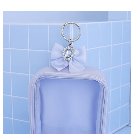
AFTEE先享後付是「在收到商品之後才付款」的支付方式。 讓您購物簡單
3.實際核准額度、可分期數及費用金額請依後續交易確認頁面所載為準。
便利好安心！
4.訂單成立30分鐘內，如未前往確認交易或遇審核未通過，訂單將自動取
１．簡單：不需註冊會員、不需綁卡、不需儲值。
運送方式
消。如遇「轉專審核」未通過狀況，表示未達大哥付你分期系統評分，恕無
２．便利：只要手機號碼，簡訊認證，即可結帳。
法說明評估內容。
３．安心：先確認商品／服務後，再付款。
全家取貨付款
【繳款方式說明】
1.分期款項不併入電信帳單，「大哥付你分期」於每月結算日後寄送繳費提
每筆NT$60，滿NT$1,500(含以上)免運費
【「AFTEE先享後付」結帳流程】
醒簡訊。
１．於結帳方式選擇「AFTEE先享後付」後，將跳轉至「AFTEE先享後付」
2.透過簡訊連結打開帳單後，可選擇「超商條碼／台灣大直營門市／銀行轉
全家純取貨
結帳頁面，進行簡訊認證並確認金額後，即可完成結帳。
帳／街口支付／iPASS MONEY」等通路繳費。
２．訂單成立數日內，您將收到繳費通知簡訊。
每筆NT$60，滿NT$1,500(含以上)免運費
３．收到繳費通知簡訊後14天內，點擊此簡訊中的連結，可透過四大超商／
【注意事項】
ATM／網路銀行／等多元方式進行付款，方視為交易完成。
萊爾富取貨付款
1.本服務係由「台灣大哥大股份有限公司」（以下簡稱本公司）所提供，讓
※ 請注意：結帳手續完成當下不需立刻繳費，但若您需要取消訂單，請聯絡
用戶於交易時，得透過本服務購買商品或服務，並由商店將買賣／分期付款
每筆NT$60，滿NT$1,500(含以上)免運費
購買商品的店家。未經商家同意取消之訂單仍視為有效，需透過AFTEE先享
買賣價金債權讓與本公司後，依約使用本公司帳單繳交帳款。
後付繳納相關費用。
2.基於同意付款使用「大哥付你分期」之契約關係目的，商店將以您的個人
萊爾富純取貨
※ 交易是否成功請以「AFTEE先享後付 」之結帳頁面顯示為準，若有關於
資料（包含姓名、電話或地址）提供予台灣大哥大進項蒐集、處理及利用，
是否繳費成功／繳費後需取消欲退款等相關疑問，請聯繫「AFTEE先享後付
每筆NT$60，滿NT$1,500(含以上)免運費
由本公司與您本人進行分期帳單所需資料之確認、核對及更正。
客戶支援中心」
https://netprotections.freshdesk.com/support/home
3.完整用戶服務條款，請詳閱以下連結：
https://oppay.tw/userRule
7-11取貨付款
【注意事項】
１．透過由恩沛科技股份有限公司提供之「AFTEE先享後付」服務完成之交
每筆NT$60，滿NT$1,500(含以上)免運費
易，需依本服務之必要範圍內提供個人資料，並將交易相關給付款項請求債
權轉讓予恩沛科技股份有限公司。
7-11純取貨
２．關於個人資料處理事宜，請瀏覽以下網址：
每筆NT$60，滿NT$1,500(含以上)免運費
https://aftee.tw/terms/#terms3