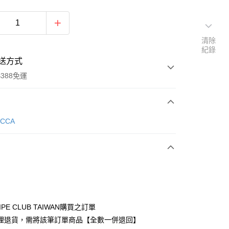
清除
紀錄
送方式
388免運
次付款
ECCA
期付款
0 利率 每期
NT$1,890
21家銀行
庫商業銀行
第一商業銀行
付款
業銀行
彰化商業銀行
業儲蓄銀行
台北富邦商業銀行
華商業銀行
兆豐國際商業銀行
IPE CLUB TAIWAN購買之訂單
小企業銀行
台中商業銀行
理退貨，需將該筆訂單商品【全數一併退回】
台灣）商業銀行
華泰商業銀行