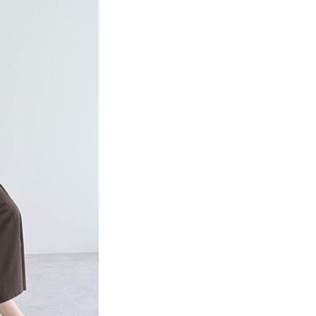
係由「台灣大哥大股份有限公司」（以下簡稱本公司）所提供，讓
：結帳手續完成當下不需立刻繳費，但若您需要取消訂單，請聯
貨付款
易時，得透過本服務購買商品或服務，並由商店將買賣／分期付
的店家。未經商家同意取消之訂單仍視為有效，需透過AFTEE
金債權讓與本公司後，依約使用本公司帳單繳交帳款。
繳納相關費用。
0，滿NT$888(含以上)免運費
意付款使用「大哥付你分期」之契約關係目的，商店將以您的個人
否成功請以「AFTEE先享後付 」之結帳頁面顯示為準，若有關於
含姓名、電話或地址）提供予台灣大哥大進項蒐集、處理及利
功／繳費後需取消欲退款等相關疑問，請聯繫「AFTEE先享後
取貨
公司與您本人進行分期帳單所需資料之確認、核對及更正。
援中心」
https://netprotections.freshdesk.com/support/home
0，滿NT$888(含以上)免運費
戶服務條款，請詳閱以下連結：
https://oppay.tw/userRule
項】
付款
恩沛科技股份有限公司提供之「AFTEE先享後付」服務完成之
依本服務之必要範圍內提供個人資料，並將交易相關給付款項請
0，滿NT$888(含以上)免運費
讓予恩沛科技股份有限公司。
個人資料處理事宜，請瀏覽以下網址：
貨
ee.tw/terms/#terms3
0，滿NT$888(含以上)免運費
年的使用者請事先徵得法定代理人或監護人之同意方可使用
E先享後付」，若未經同意申辦者引起之損失，本公司不負相關責
AFTEE先享後付」時，將依據個別帳號之用戶狀況，依本公司
0，滿NT$888(含以上)免運費
核予不同之上限額度；若仍有額度不足之情形，本公司將視審查
用戶進行身份認證。
一人註冊多個帳號或使用他人資訊註冊。若發現惡意使用之情
科技股份有限公司將有權停止該用戶之使用額度並採取法律行