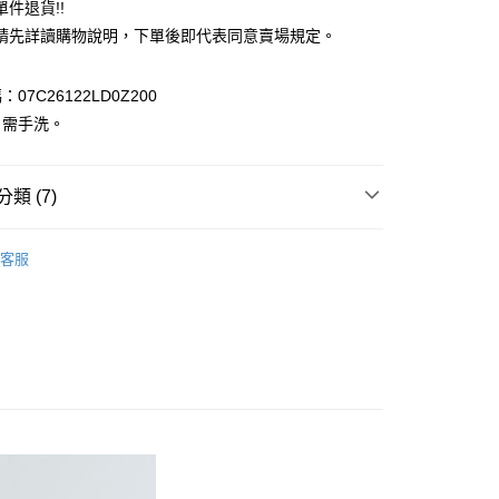
件退貨!!
業銀行
遠東國際商業銀行
請先詳讀購物說明，下單後即代表同意賣場規定。
業銀行
永豐商業銀行
業銀行
星展（台灣）商業銀行
際商業銀行
中國信託商業銀行
y
07C26122LD0Z200
天信用卡公司
：需手洗。
分期
你分期使用說明】
享後付
類 (7)
由台灣大哥大提供，台灣大哥大用戶可立即使用無須另外申請。
式選擇「大哥付你分期」，訂單成立後會自動跳轉到大哥付的交易
ECCA
證手機門號後，選擇欲分期的期數、繳款截止日，確認付款後即
ONE PIECE / 洋裝
FTEE先享後付」】
客服
。
先享後付是「在收到商品之後才付款」的支付方式。 讓您購物簡單
E / 洋裝
准額度、可分期數及費用金額請依後續交易確認頁面所載為準。
心！
立30分鐘內，如未前往確認交易或遇審核未通過，訂單將自動取
：不需註冊會員、不需綁卡、不需儲值。
IVALS / 新品上市
「轉專審核」未通過狀況，表示未達大哥付你分期系統評分，恕
：只要手機號碼，簡訊認證，即可結帳。
評估內容。
：先確認商品／服務後，再付款。
ECCA
ALL ITEMS
式說明】
付款
項不併入電信帳單，「大哥付你分期」於每月結算日後寄送繳費提
EE先享後付」結帳流程】
ECCA
SS│春夏 新入荷
0，滿NT$388(含以上)免運費
方式選擇「AFTEE先享後付」後，將跳轉至「AFTEE先享後
訊連結打開帳單後，可選擇「超商條碼／台灣大直營門市／銀行轉
MS
YECCA / Te chici➯滿$4000現抵$400
頁面，進行簡訊認證並確認金額後，即可完成結帳。
付／iPASS MONEY」等通路繳費。
貨
成立數日內，您將收到繳費通知簡訊。
MS
YECCA ➯ 夏裝1件7折，2件6折
費通知簡訊後14天內，點擊此簡訊中的連結，可透過四大超商
0，滿NT$388(含以上)免運費
項】
網路銀行／等多元方式進行付款，方視為交易完成。