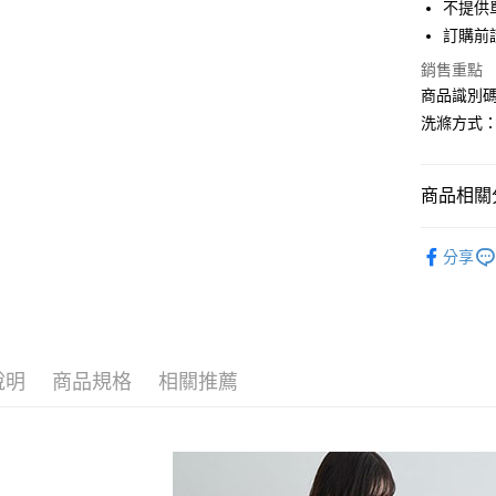
街口支付
不提供單
聯邦商
訂購前
元大商
悠遊付
玉山商
銷售重點
台新國
Google Pa
商品識別碼：
台灣樂
洗滌方式
大哥付你
相關說明
【大哥付
AFTEE先
商品相關分
1.本服務
2.付款方
相關說明
YECCA V
流程，驗
【關於「A
分享
ATM付款
完成交易
AFTEE
ONE PIEC
3.實際核
便利好安
4.訂單成
１．簡單
NEW ARR
消。如遇
２．便利
運送方式
無法說明
３．安心
YECCA V
【繳款方
全家取貨
1.分期款
說明
商品規格
相關推薦
【「AFT
YECCA V
醒簡訊。
每筆NT$6
１．於結帳
2.透過簡
SALE ITE
付」結帳
帳／街口支
全家純取
２．訂單
SALE ITE
３．收到繳
每筆NT$6
【注意事
／ATM／