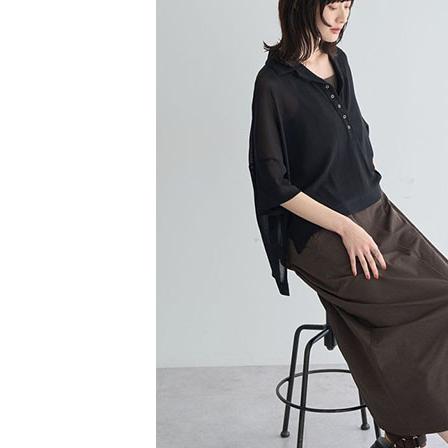
1.本服務
※ 請注意
萊爾富取
用戶於交
絡購買商品
款買賣價
先享後付
每筆NT$6
2.基於同
※ 交易是
資料（包
是否繳費成
萊爾富純
用，由本
付客戶支
每筆NT$6
3.完整用
【注意事
7-11取貨
１．透過由
交易，需
每筆NT$6
求債權轉
２．關於
7-11純取
https://aft
每筆NT$6
３．未成
「AFTE
宅配
任。
４．使用「
每筆NT$9
即時審查
結果請求
５．嚴禁
形，恩沛
動。