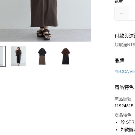
數量
付款與運
超取滿NT$
付款方式
品牌
信用卡一
YECCA V
信用卡分
商品特色
3 期 
商品編號
合作金
超商取貨
11924815
華南商
LINE Pay
上海商
商品特色
國泰世
於 STR
Apple Pay
臺灣中
如欲辦
匯豐（