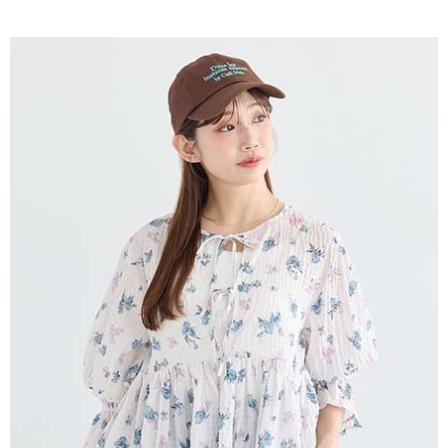
AFTEE先享後付是「在收到商品之後才付款」的支付方式。 讓您購物簡單
3.實際核准額度、可分期數及費用金額請依後續交易確認頁面所載為準。
便利好安心！
4.訂單成立30分鐘內，如未前往確認交易或遇審核未通過，訂單將自動取
１．簡單：不需註冊會員、不需綁卡、不需儲值。
運送方式
消。如遇「轉專審核」未通過狀況，表示未達大哥付你分期系統評分，恕無
２．便利：只要手機號碼，簡訊認證，即可結帳。
法說明評估內容。
３．安心：先確認商品／服務後，再付款。
全家取貨付款
【繳款方式說明】
1.分期款項不併入電信帳單，「大哥付你分期」於每月結算日後寄送繳費提
每筆NT$60，滿NT$388(含以上)免運費
【「AFTEE先享後付」結帳流程】
醒簡訊。
１．於結帳方式選擇「AFTEE先享後付」後，將跳轉至「AFTEE先享後付」
2.透過簡訊連結打開帳單後，可選擇「超商條碼／台灣大直營門市／銀行轉
全家純取貨
結帳頁面，進行簡訊認證並確認金額後，即可完成結帳。
帳／街口支付／iPASS MONEY」等通路繳費。
２．訂單成立數日內，您將收到繳費通知簡訊。
每筆NT$60，滿NT$388(含以上)免運費
３．收到繳費通知簡訊後14天內，點擊此簡訊中的連結，可透過四大超商／
【注意事項】
ATM／網路銀行／等多元方式進行付款，方視為交易完成。
萊爾富取貨付款
1.本服務係由「台灣大哥大股份有限公司」（以下簡稱本公司）所提供，讓
※ 請注意：結帳手續完成當下不需立刻繳費，但若您需要取消訂單，請聯絡
用戶於交易時，得透過本服務購買商品或服務，並由商店將買賣／分期付款
每筆NT$60，滿NT$888(含以上)免運費
購買商品的店家。未經商家同意取消之訂單仍視為有效，需透過AFTEE先享
買賣價金債權讓與本公司後，依約使用本公司帳單繳交帳款。
後付繳納相關費用。
2.基於同意付款使用「大哥付你分期」之契約關係目的，商店將以您的個人
萊爾富純取貨
※ 交易是否成功請以「AFTEE先享後付 」之結帳頁面顯示為準，若有關於
資料（包含姓名、電話或地址）提供予台灣大哥大進項蒐集、處理及利用，
是否繳費成功／繳費後需取消欲退款等相關疑問，請聯繫「AFTEE先享後付
每筆NT$60，滿NT$888(含以上)免運費
由本公司與您本人進行分期帳單所需資料之確認、核對及更正。
客戶支援中心」
https://netprotections.freshdesk.com/support/home
3.完整用戶服務條款，請詳閱以下連結：
https://oppay.tw/userRule
7-11取貨付款
【注意事項】
１．透過由恩沛科技股份有限公司提供之「AFTEE先享後付」服務完成之交
每筆NT$60，滿NT$888(含以上)免運費
易，需依本服務之必要範圍內提供個人資料，並將交易相關給付款項請求債
權轉讓予恩沛科技股份有限公司。
7-11純取貨
２．關於個人資料處理事宜，請瀏覽以下網址：
每筆NT$60，滿NT$888(含以上)免運費
https://aftee.tw/terms/#terms3