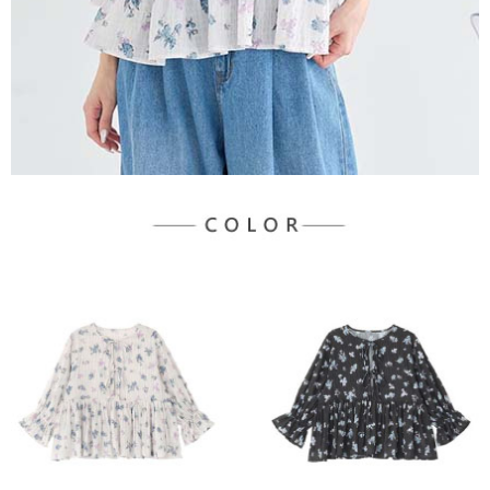
３．未成年的使用者請事先徵得法定代理人或監護人之同意方可使用
宅配
「AFTEE先享後付」，若未經同意申辦者引起之損失，本公司不負相關責
任。
每筆NT$90，滿NT$888(含以上)免運費
４．使用「AFTEE先享後付」時，將依據個別帳號之用戶狀況，依本公司即
時審查核予不同之上限額度；若仍有額度不足之情形，本公司將視審查結果
請求用戶進行身份認證。
５．嚴禁一人註冊多個帳號或使用他人資訊註冊。若發現惡意使用之情形，
恩沛科技股份有限公司將有權停止該用戶之使用額度並採取法律行動。