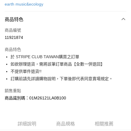
earth music&ecology
信用卡分期付款
3 期 0 利率 每期
NT$623
21家銀行
商品特色
合作金庫商業銀行
第一商業銀行
超商取貨付款
商品編號
華南商業銀行
彰化商業銀行
11921874
LINE Pay
上海商業儲蓄銀行
台北富邦商業銀行
國泰世華商業銀行
兆豐國際商業銀行
商品特色
Apple Pay
臺灣中小企業銀行
台中商業銀行
於 STRIPE CLUB TAIWAN購買之訂單
匯豐（台灣）商業銀行
華泰商業銀行
街口支付
如欲辦理退貨，需將該筆訂單商品【全數一併退回】
聯邦商業銀行
遠東國際商業銀行
元大商業銀行
永豐商業銀行
不提供單件退貨!!
悠遊付
玉山商業銀行
星展（台灣）商業銀行
訂購前請先詳讀購物說明，下單後即代表同意賣場規定。
台新國際商業銀行
中國信託商業銀行
Google Pay
台灣樂天信用卡公司
銷售重點
大哥付你分期
商品識別碼：01M26121LA0B100
相關說明
【大哥付你分期使用說明】
AFTEE先享後付
1.本服務由台灣大哥大提供，台灣大哥大用戶可立即使用無須另外申請。
2.付款方式選擇「大哥付你分期」，訂單成立後會自動跳轉到大哥付的交易
相關說明
詳細說明
商品規格
相關推薦
流程，驗證手機門號後，選擇欲分期的期數、繳款截止日，確認付款後即完
【關於「AFTEE先享後付」】
成交易。
ATM付款