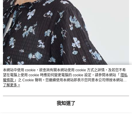
本網站中使用 cookie，欲查詢有關本網站使用 cookie 方式之詳情，及若您不希
望在電腦上使用 cookie 時應如何變更電腦的 cookie 設定，請參閱本網站「
隱私
權條款
」之 Cookie 聲明。您繼續使用本網站即表示您同意本公司得按本網站使
用條款之 Cookie 聲明使用 cookie。
了解更多 >
我知道了