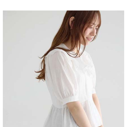
AFTEE先享後付是「在收到商品之後才付款」的支付方式。 讓您購物簡單
3.實際核准額度、可分期數及費用金額請依後續交易確認頁面所載為準。
便利好安心！
4.訂單成立30分鐘內，如未前往確認交易或遇審核未通過，訂單將自動取
１．簡單：不需註冊會員、不需綁卡、不需儲值。
運送方式
消。如遇「轉專審核」未通過狀況，表示未達大哥付你分期系統評分，恕無
２．便利：只要手機號碼，簡訊認證，即可結帳。
法說明評估內容。
３．安心：先確認商品／服務後，再付款。
全家取貨付款
【繳款方式說明】
1.分期款項不併入電信帳單，「大哥付你分期」於每月結算日後寄送繳費提
每筆NT$60，滿NT$1,500(含以上)免運費
【「AFTEE先享後付」結帳流程】
醒簡訊。
１．於結帳方式選擇「AFTEE先享後付」後，將跳轉至「AFTEE先享後付」
2.透過簡訊連結打開帳單後，可選擇「超商條碼／台灣大直營門市／銀行轉
全家純取貨
結帳頁面，進行簡訊認證並確認金額後，即可完成結帳。
帳／街口支付／iPASS MONEY」等通路繳費。
２．訂單成立數日內，您將收到繳費通知簡訊。
每筆NT$60，滿NT$1,500(含以上)免運費
３．收到繳費通知簡訊後14天內，點擊此簡訊中的連結，可透過四大超商／
【注意事項】
ATM／網路銀行／等多元方式進行付款，方視為交易完成。
萊爾富取貨付款
1.本服務係由「台灣大哥大股份有限公司」（以下簡稱本公司）所提供，讓
※ 請注意：結帳手續完成當下不需立刻繳費，但若您需要取消訂單，請聯絡
用戶於交易時，得透過本服務購買商品或服務，並由商店將買賣／分期付款
每筆NT$60，滿NT$1,500(含以上)免運費
購買商品的店家。未經商家同意取消之訂單仍視為有效，需透過AFTEE先享
買賣價金債權讓與本公司後，依約使用本公司帳單繳交帳款。
後付繳納相關費用。
2.基於同意付款使用「大哥付你分期」之契約關係目的，商店將以您的個人
萊爾富純取貨
※ 交易是否成功請以「AFTEE先享後付 」之結帳頁面顯示為準，若有關於
資料（包含姓名、電話或地址）提供予台灣大哥大進項蒐集、處理及利用，
是否繳費成功／繳費後需取消欲退款等相關疑問，請聯繫「AFTEE先享後付
每筆NT$60，滿NT$1,500(含以上)免運費
由本公司與您本人進行分期帳單所需資料之確認、核對及更正。
客戶支援中心」
https://netprotections.freshdesk.com/support/home
3.完整用戶服務條款，請詳閱以下連結：
https://oppay.tw/userRule
7-11取貨付款
【注意事項】
１．透過由恩沛科技股份有限公司提供之「AFTEE先享後付」服務完成之交
每筆NT$60，滿NT$1,500(含以上)免運費
易，需依本服務之必要範圍內提供個人資料，並將交易相關給付款項請求債
權轉讓予恩沛科技股份有限公司。
7-11純取貨
２．關於個人資料處理事宜，請瀏覽以下網址：
每筆NT$60，滿NT$1,500(含以上)免運費
https://aftee.tw/terms/#terms3