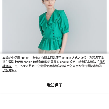
本網站中使用 cookie，欲查詢有關本網站使用 cookie 方式之詳情，及若您不希
望在電腦上使用 cookie 時應如何變更電腦的 cookie 設定，請參閱本網站「
隱私
權條款
」之 Cookie 聲明。您繼續使用本網站即表示您同意本公司得按本網站使
用條款之 Cookie 聲明使用 cookie。
了解更多 >
我知道了