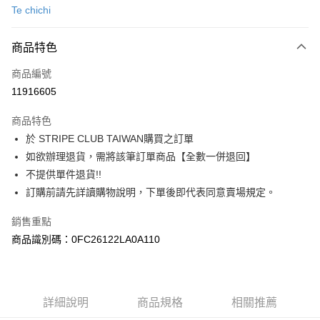
Te chichi
信用卡分期付款
3 期 0 利率 每期
NT$883
21家銀行
商品特色
合作金庫商業銀行
第一商業銀行
超商取貨付款
商品編號
華南商業銀行
彰化商業銀行
11916605
LINE Pay
上海商業儲蓄銀行
台北富邦商業銀行
國泰世華商業銀行
兆豐國際商業銀行
商品特色
Apple Pay
臺灣中小企業銀行
台中商業銀行
於 STRIPE CLUB TAIWAN購買之訂單
匯豐（台灣）商業銀行
華泰商業銀行
街口支付
如欲辦理退貨，需將該筆訂單商品【全數一併退回】
聯邦商業銀行
遠東國際商業銀行
元大商業銀行
永豐商業銀行
不提供單件退貨!!
悠遊付
玉山商業銀行
星展（台灣）商業銀行
訂購前請先詳讀購物說明，下單後即代表同意賣場規定。
台新國際商業銀行
中國信託商業銀行
Google Pay
台灣樂天信用卡公司
銷售重點
大哥付你分期
商品識別碼：0FC26122LA0A110
相關說明
【大哥付你分期使用說明】
AFTEE先享後付
1.本服務由台灣大哥大提供，台灣大哥大用戶可立即使用無須另外申請。
2.付款方式選擇「大哥付你分期」，訂單成立後會自動跳轉到大哥付的交易
相關說明
詳細說明
商品規格
相關推薦
流程，驗證手機門號後，選擇欲分期的期數、繳款截止日，確認付款後即完
【關於「AFTEE先享後付」】
成交易。
ATM付款