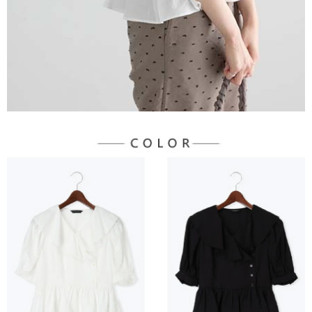
３．未成年的使用者請事先徵得法定代理人或監護人之同意方可使用
宅配
「AFTEE先享後付」，若未經同意申辦者引起之損失，本公司不負相關責
任。
每筆NT$90，滿NT$1,500(含以上)免運費
４．使用「AFTEE先享後付」時，將依據個別帳號之用戶狀況，依本公司即
時審查核予不同之上限額度；若仍有額度不足之情形，本公司將視審查結果
請求用戶進行身份認證。
５．嚴禁一人註冊多個帳號或使用他人資訊註冊。若發現惡意使用之情形，
恩沛科技股份有限公司將有權停止該用戶之使用額度並採取法律行動。