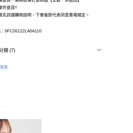
理退貨，需將該筆訂單商品【全數一併退回】
台灣）商業銀行
華泰商業銀行
件退貨!!
業銀行
遠東國際商業銀行
請先詳讀購物說明，下單後即代表同意賣場規定。
業銀行
永豐商業銀行
業銀行
星展（台灣）商業銀行
際商業銀行
中國信託商業銀行
y
0FC26122LA0A110
天信用卡公司
分期
類 (7)
你分期使用說明】
享後付
由台灣大哥大提供，台灣大哥大用戶可立即使用無須另外申請。
TOP / 上衣
式選擇「大哥付你分期」，訂單成立後會自動跳轉到大哥付的交易
客服
證手機門號後，選擇欲分期的期數、繳款截止日，確認付款後即
FTEE先享後付」】
上衣
。
先享後付是「在收到商品之後才付款」的支付方式。 讓您購物簡單
准額度、可分期數及費用金額請依後續交易確認頁面所載為準。
心！
IVALS / 新品上市
立30分鐘內，如未前往確認交易或遇審核未通過，訂單將自動取
：不需註冊會員、不需綁卡、不需儲值。
「轉專審核」未通過狀況，表示未達大哥付你分期系統評分，恕
ALL ITEMS
：只要手機號碼，簡訊認證，即可結帳。
評估內容。
：先確認商品／服務後，再付款。
SS│春夏 新入荷
式說明】
付款
項不併入電信帳單，「大哥付你分期」於每月結算日後寄送繳費提
EE先享後付」結帳流程】
MS
YECCA / Te chici➯滿$4000現抵$400
0，滿NT$1,500(含以上)免運費
方式選擇「AFTEE先享後付」後，將跳轉至「AFTEE先享後
訊連結打開帳單後，可選擇「超商條碼／台灣大直營門市／銀行轉
頁面，進行簡訊認證並確認金額後，即可完成結帳。
MS
Te chichi ➯ 夏裝6折
付／iPASS MONEY」等通路繳費。
貨
成立數日內，您將收到繳費通知簡訊。
費通知簡訊後14天內，點擊此簡訊中的連結，可透過四大超商
0，滿NT$1,500(含以上)免運費