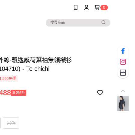
0
外線-飄逸感荷葉袖無領襯衫
04710) - Te chichi
1,500免運
488
夏裝6折
米色