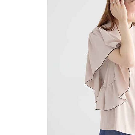
【注意事
／ATM／
1.本服務
※ 請注意
萊爾富取
用戶於交
絡購買商品
款買賣價
先享後付
每筆NT$6
2.基於同
※ 交易是
資料（包
是否繳費成
萊爾富純
用，由本
付客戶支
每筆NT$6
3.完整用
【注意事
7-11取貨
１．透過由
交易，需
每筆NT$6
求債權轉
２．關於
7-11純取
https://aft
每筆NT$6
３．未成
「AFTE
宅配
任。
４．使用「
每筆NT$9
即時審查
結果請求
５．嚴禁
形，恩沛
動。