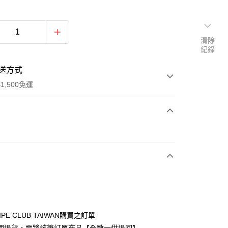
清除
紀錄
送方式
1,500免運
次付款
期付款
0 利率 每期
NT$826
21家銀行
庫商業銀行
第一商業銀行
付款
業銀行
彰化商業銀行
業儲蓄銀行
台北富邦商業銀行
華商業銀行
兆豐國際商業銀行
IPE CLUB TAIWAN購買之訂單
小企業銀行
台中商業銀行