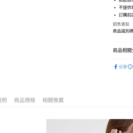
如欲辦
匯豐（
街口支付
不提供單
聯邦商
訂購前
元大商
悠遊付
玉山商
銷售重點
台新國
Google Pa
商品識別碼：
台灣樂
大哥付你
相關說明
商品相關分
【大哥付
AFTEE先
1.本服務
Te chichi
2.付款方
相關說明
分享
流程，驗
【關於「A
TOPS / 
ATM付款
完成交易
AFTEE
3.實際核
便利好安
NEW ARR
4.訂單成
１．簡單
消。如遇
Te chichi
２．便利
運送方式
無法說明
３．安心
說明
商品規格
相關推薦
Te chichi
【繳款方
全家取貨
1.分期款
【「AFT
SALE ITE
醒簡訊。
每筆NT$6
１．於結帳
2.透過簡
付」結帳
SALE ITE
帳／街口支
全家純取
２．訂單
３．收到繳
每筆NT$6