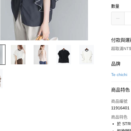
數量
付款與運
超取滿NT$
付款方式
品牌
信用卡一
Te chichi
信用卡分
商品特色
3 期 
商品編號
合作金
超商取貨
11916401
華南商
LINE Pay
上海商
商品特色
國泰世
於 STR
Apple Pay
臺灣中