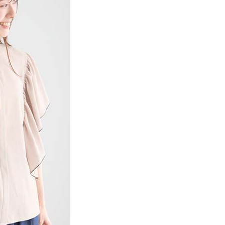
項】
網路銀行／等多元方式進行付款，方視為交易完成。
係由「台灣大哥大股份有限公司」（以下簡稱本公司）所提供，讓
：結帳手續完成當下不需立刻繳費，但若您需要取消訂單，請聯
貨付款
易時，得透過本服務購買商品或服務，並由商店將買賣／分期付
的店家。未經商家同意取消之訂單仍視為有效，需透過AFTEE
金債權讓與本公司後，依約使用本公司帳單繳交帳款。
繳納相關費用。
0，滿NT$1,500(含以上)免運費
意付款使用「大哥付你分期」之契約關係目的，商店將以您的個人
否成功請以「AFTEE先享後付 」之結帳頁面顯示為準，若有關於
含姓名、電話或地址）提供予台灣大哥大進項蒐集、處理及利
功／繳費後需取消欲退款等相關疑問，請聯繫「AFTEE先享後
取貨
公司與您本人進行分期帳單所需資料之確認、核對及更正。
援中心」
https://netprotections.freshdesk.com/support/home
0，滿NT$1,500(含以上)免運費
戶服務條款，請詳閱以下連結：
https://oppay.tw/userRule
項】
付款
恩沛科技股份有限公司提供之「AFTEE先享後付」服務完成之
依本服務之必要範圍內提供個人資料，並將交易相關給付款項請
0，滿NT$1,500(含以上)免運費
讓予恩沛科技股份有限公司。
個人資料處理事宜，請瀏覽以下網址：
貨
ee.tw/terms/#terms3
0，滿NT$1,500(含以上)免運費
年的使用者請事先徵得法定代理人或監護人之同意方可使用
E先享後付」，若未經同意申辦者引起之損失，本公司不負相關責
AFTEE先享後付」時，將依據個別帳號之用戶狀況，依本公司
0，滿NT$1,500(含以上)免運費
核予不同之上限額度；若仍有額度不足之情形，本公司將視審查
用戶進行身份認證。
一人註冊多個帳號或使用他人資訊註冊。若發現惡意使用之情
科技股份有限公司將有權停止該用戶之使用額度並採取法律行