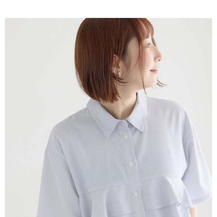
AFTEE先享後付是「在收到商品之後才付款」的支付方式。 讓您購物簡單
3.實際核准額度、可分期數及費用金額請依後續交易確認頁面所載為準。
便利好安心！
4.訂單成立30分鐘內，如未前往確認交易或遇審核未通過，訂單將自動取
１．簡單：不需註冊會員、不需綁卡、不需儲值。
運送方式
消。如遇「轉專審核」未通過狀況，表示未達大哥付你分期系統評分，恕無
２．便利：只要手機號碼，簡訊認證，即可結帳。
法說明評估內容。
３．安心：先確認商品／服務後，再付款。
全家取貨付款
【繳款方式說明】
1.分期款項不併入電信帳單，「大哥付你分期」於每月結算日後寄送繳費提
每筆NT$60，滿NT$388(含以上)免運費
【「AFTEE先享後付」結帳流程】
醒簡訊。
１．於結帳方式選擇「AFTEE先享後付」後，將跳轉至「AFTEE先享後付」
2.透過簡訊連結打開帳單後，可選擇「超商條碼／台灣大直營門市／銀行轉
全家純取貨
結帳頁面，進行簡訊認證並確認金額後，即可完成結帳。
帳／街口支付／iPASS MONEY」等通路繳費。
２．訂單成立數日內，您將收到繳費通知簡訊。
每筆NT$60，滿NT$388(含以上)免運費
３．收到繳費通知簡訊後14天內，點擊此簡訊中的連結，可透過四大超商／
【注意事項】
ATM／網路銀行／等多元方式進行付款，方視為交易完成。
萊爾富取貨付款
1.本服務係由「台灣大哥大股份有限公司」（以下簡稱本公司）所提供，讓
※ 請注意：結帳手續完成當下不需立刻繳費，但若您需要取消訂單，請聯絡
用戶於交易時，得透過本服務購買商品或服務，並由商店將買賣／分期付款
每筆NT$60，滿NT$888(含以上)免運費
購買商品的店家。未經商家同意取消之訂單仍視為有效，需透過AFTEE先享
買賣價金債權讓與本公司後，依約使用本公司帳單繳交帳款。
後付繳納相關費用。
2.基於同意付款使用「大哥付你分期」之契約關係目的，商店將以您的個人
萊爾富純取貨
※ 交易是否成功請以「AFTEE先享後付 」之結帳頁面顯示為準，若有關於
資料（包含姓名、電話或地址）提供予台灣大哥大進項蒐集、處理及利用，
是否繳費成功／繳費後需取消欲退款等相關疑問，請聯繫「AFTEE先享後付
每筆NT$60，滿NT$888(含以上)免運費
由本公司與您本人進行分期帳單所需資料之確認、核對及更正。
客戶支援中心」
https://netprotections.freshdesk.com/support/home
3.完整用戶服務條款，請詳閱以下連結：
https://oppay.tw/userRule
7-11取貨付款
【注意事項】
１．透過由恩沛科技股份有限公司提供之「AFTEE先享後付」服務完成之交
每筆NT$60，滿NT$888(含以上)免運費
易，需依本服務之必要範圍內提供個人資料，並將交易相關給付款項請求債
權轉讓予恩沛科技股份有限公司。
7-11純取貨
２．關於個人資料處理事宜，請瀏覽以下網址：
每筆NT$60，滿NT$888(含以上)免運費
https://aftee.tw/terms/#terms3