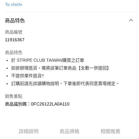
Te chichi
信用卡分期付款
3 期 0 利率 每期
NT$826
21家銀行
商品特色
合作金庫商業銀行
第一商業銀行
超商取貨付款
商品編號
華南商業銀行
彰化商業銀行
11916367
LINE Pay
上海商業儲蓄銀行
台北富邦商業銀行
國泰世華商業銀行
兆豐國際商業銀行
商品特色
Apple Pay
臺灣中小企業銀行
台中商業銀行
於 STRIPE CLUB TAIWAN購買之訂單
匯豐（台灣）商業銀行
華泰商業銀行
街口支付
如欲辦理退貨，需將該筆訂單商品【全數一併退回】
聯邦商業銀行
遠東國際商業銀行
元大商業銀行
永豐商業銀行
不提供單件退貨!!
悠遊付
玉山商業銀行
星展（台灣）商業銀行
訂購前請先詳讀購物說明，下單後即代表同意賣場規定。
台新國際商業銀行
中國信託商業銀行
Google Pay
台灣樂天信用卡公司
銷售重點
大哥付你分期
商品識別碼：0FC26122LA0A110
相關說明
【大哥付你分期使用說明】
AFTEE先享後付
1.本服務由台灣大哥大提供，台灣大哥大用戶可立即使用無須另外申請。
2.付款方式選擇「大哥付你分期」，訂單成立後會自動跳轉到大哥付的交易
相關說明
詳細說明
商品規格
相關推薦
流程，驗證手機門號後，選擇欲分期的期數、繳款截止日，確認付款後即完
【關於「AFTEE先享後付」】
成交易。
ATM付款