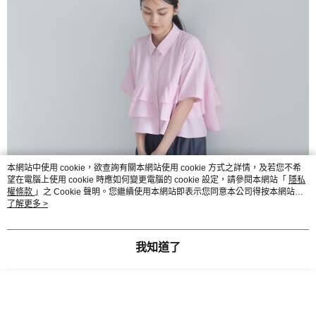
本網站中使用 cookie，欲查詢有關本網站使用 cookie 方式之詳情，及若您不希
望在電腦上使用 cookie 時應如何變更電腦的 cookie 設定，請參閱本網站「
隱私
權條款
」之 Cookie 聲明。您繼續使用本網站即表示您同意本公司得按本網站使
用條款之 Cookie 聲明使用 cookie。
了解更多 >
我知道了