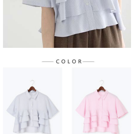
３．未成年的使用者請事先徵得法定代理人或監護人之同意方可使用
宅配
「AFTEE先享後付」，若未經同意申辦者引起之損失，本公司不負相關責
任。
每筆NT$90，滿NT$888(含以上)免運費
４．使用「AFTEE先享後付」時，將依據個別帳號之用戶狀況，依本公司即
時審查核予不同之上限額度；若仍有額度不足之情形，本公司將視審查結果
請求用戶進行身份認證。
５．嚴禁一人註冊多個帳號或使用他人資訊註冊。若發現惡意使用之情形，
恩沛科技股份有限公司將有權停止該用戶之使用額度並採取法律行動。