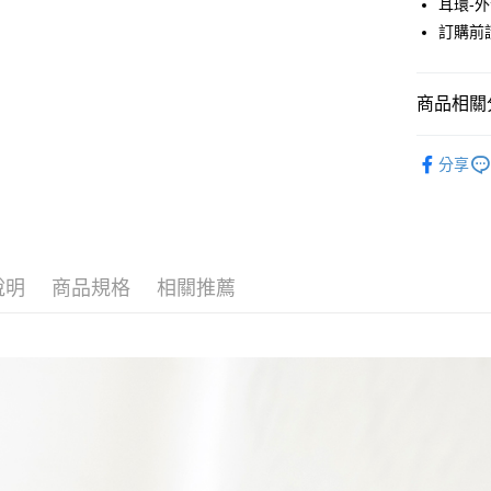
耳環-
元大商
悠遊付
訂購前
玉山商
台新國
Google Pa
台灣樂
大哥付你
商品相關分
相關說明
JUJURY
【大哥付
AFTEE先
分享
1.本服務
ACCESSO
2.付款方
相關說明
流程，驗
【關於「A
JUJURY
ATM付款
完成交易
AFTEE
3.實際核
便利好安
JUJURY
4.訂單成
１．簡單
消。如遇
說明
商品規格
相關推薦
２．便利
SALE ITE
運送方式
無法說明
３．安心
【繳款方
全家取貨
1.分期款
【「AFT
醒簡訊。
每筆NT$6
１．於結帳
2.透過簡
付」結帳
帳／街口支
全家純取
２．訂單
３．收到繳
每筆NT$6
【注意事
／ATM／
1.本服務
※ 請注意
萊爾富取
用戶於交
絡購買商品