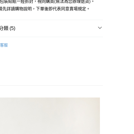
外包裝貼紙一經拆封，視同購買(無法為您辦理退貨)。
業銀行
永豐商業銀行
請先詳讀購物說明，下單後即代表同意賣場規定。
業銀行
星展（台灣）商業銀行
際商業銀行
中國信託商業銀行
y
天信用卡公司
分期
類 (5)
你分期使用說明】
EARRINGS / 耳環
享後付
客服
由台灣大哥大提供，台灣大哥大用戶可立即使用無須另外申請。
RY / 飾品
式選擇「大哥付你分期」，訂單成立後會自動跳轉到大哥付的交易
證手機門號後，選擇欲分期的期數、繳款截止日，確認付款後即
FTEE先享後付」】
ALL ITEMS
。
先享後付是「在收到商品之後才付款」的支付方式。 讓您購物簡單
准額度、可分期數及費用金額請依後續交易確認頁面所載為準。
心！
NEW ARRIVALS│新入荷
立30分鐘內，如未前往確認交易或遇審核未通過，訂單將自動取
：不需註冊會員、不需綁卡、不需儲值。
「轉專審核」未通過狀況，表示未達大哥付你分期系統評分，恕
：只要手機號碼，簡訊認證，即可結帳。
MS
JUJURY飾品 ➯ 2件8折
評估內容。
：先確認商品／服務後，再付款。
式說明】
付款
項不併入電信帳單，「大哥付你分期」於每月結算日後寄送繳費提
EE先享後付」結帳流程】
0，滿NT$388(含以上)免運費
方式選擇「AFTEE先享後付」後，將跳轉至「AFTEE先享後
訊連結打開帳單後，可選擇「超商條碼／台灣大直營門市／銀行轉
頁面，進行簡訊認證並確認金額後，即可完成結帳。
付／iPASS MONEY」等通路繳費。
貨
成立數日內，您將收到繳費通知簡訊。
費通知簡訊後14天內，點擊此簡訊中的連結，可透過四大超商
0，滿NT$388(含以上)免運費
項】
網路銀行／等多元方式進行付款，方視為交易完成。
係由「台灣大哥大股份有限公司」（以下簡稱本公司）所提供，讓
：結帳手續完成當下不需立刻繳費，但若您需要取消訂單，請聯
貨付款
易時，得透過本服務購買商品或服務，並由商店將買賣／分期付
的店家。未經商家同意取消之訂單仍視為有效，需透過AFTEE