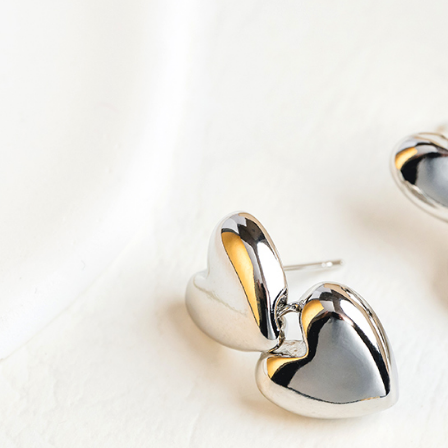
款買賣價
先享後付
每筆NT$6
2.基於同
※ 交易是
資料（包
是否繳費成
萊爾富純
用，由本
付客戶支
每筆NT$6
3.完整用
【注意事
7-11取貨
１．透過由
交易，需
每筆NT$6
求債權轉
２．關於
7-11純取
https://aft
每筆NT$6
３．未成
「AFTE
宅配
任。
４．使用「
每筆NT$9
即時審查
結果請求
５．嚴禁
形，恩沛
動。