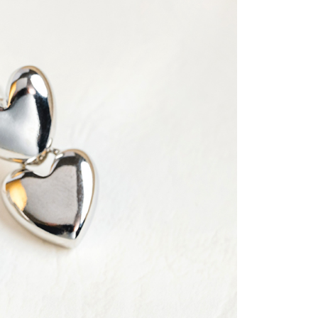
金債權讓與本公司後，依約使用本公司帳單繳交帳款。
繳納相關費用。
0，滿NT$888(含以上)免運費
意付款使用「大哥付你分期」之契約關係目的，商店將以您的個人
否成功請以「AFTEE先享後付 」之結帳頁面顯示為準，若有關於
含姓名、電話或地址）提供予台灣大哥大進項蒐集、處理及利
功／繳費後需取消欲退款等相關疑問，請聯繫「AFTEE先享後
取貨
公司與您本人進行分期帳單所需資料之確認、核對及更正。
援中心」
https://netprotections.freshdesk.com/support/home
0，滿NT$888(含以上)免運費
戶服務條款，請詳閱以下連結：
https://oppay.tw/userRule
項】
付款
恩沛科技股份有限公司提供之「AFTEE先享後付」服務完成之
依本服務之必要範圍內提供個人資料，並將交易相關給付款項請
0，滿NT$888(含以上)免運費
讓予恩沛科技股份有限公司。
個人資料處理事宜，請瀏覽以下網址：
貨
ee.tw/terms/#terms3
0，滿NT$888(含以上)免運費
年的使用者請事先徵得法定代理人或監護人之同意方可使用
E先享後付」，若未經同意申辦者引起之損失，本公司不負相關責
AFTEE先享後付」時，將依據個別帳號之用戶狀況，依本公司
0，滿NT$888(含以上)免運費
核予不同之上限額度；若仍有額度不足之情形，本公司將視審查
用戶進行身份認證。
一人註冊多個帳號或使用他人資訊註冊。若發現惡意使用之情
科技股份有限公司將有權停止該用戶之使用額度並採取法律行