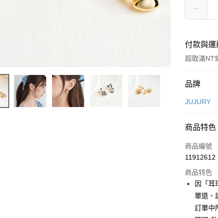
付款與運
超取滿NT$
付款方式
品牌
信用卡一
JUJURY
信用卡分
商品特色
3 期 
商品編號
合作金
超商取貨
11912612
華南商
LINE Pay
上海商
商品特色
國泰世
因「耳
Apple Pay
臺灣中
單退、
匯豐（
街口支付
訂單中
聯邦商