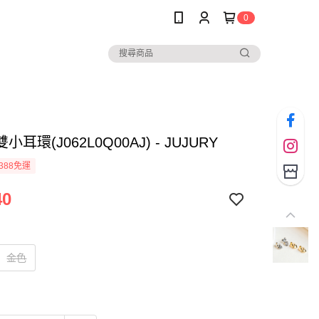
0
耳環(J062L0Q00AJ) - JUJURY
388免運
40
金色