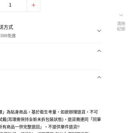
清除
送方式
紀錄
388免運
次付款
期付款
0 利率 每期
NT$113
21家銀行
庫商業銀行
第一商業銀行
付款
業銀行
彰化商業銀行
業儲蓄銀行
台北富邦商業銀行
華商業銀行
兆豐國際商業銀行
環」為貼身商品，基於衛生考量，如欲辦理退貨，不可
小企業銀行
台中商業銀行
試戴(耳環需保持全新未拆包裝狀態)，退貨需連同「同筆
台灣）商業銀行
華泰商業銀行
所有商品一併完整退回」，不提供單件退貨!!
業銀行
遠東國際商業銀行