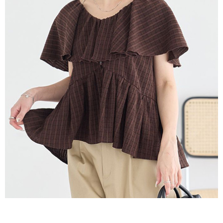
宅配
「AFTEE先享後付」，若未經同意申辦者引起之損失，本公司不負相關責
任。
每筆NT$90，滿NT$1,500(含以上)免運費
４．使用「AFTEE先享後付」時，將依據個別帳號之用戶狀況，依本公司即
時審查核予不同之上限額度；若仍有額度不足之情形，本公司將視審查結果
請求用戶進行身份認證。
５．嚴禁一人註冊多個帳號或使用他人資訊註冊。若發現惡意使用之情形，
恩沛科技股份有限公司將有權停止該用戶之使用額度並採取法律行動。