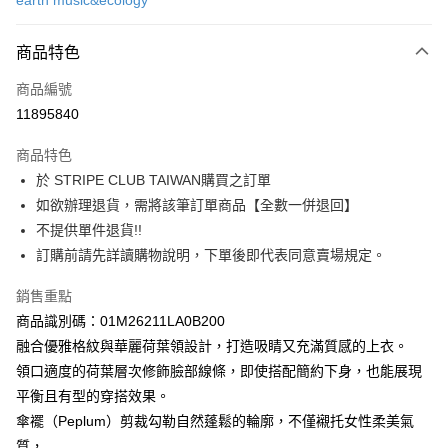
earth music&ecology
信用卡分期付款
3 期 0 利率 每期
NT$553
21家銀行
商品特色
合作金庫商業銀行
第一商業銀行
超商取貨付款
商品編號
華南商業銀行
彰化商業銀行
11895840
LINE Pay
上海商業儲蓄銀行
台北富邦商業銀行
國泰世華商業銀行
兆豐國際商業銀行
商品特色
Apple Pay
臺灣中小企業銀行
台中商業銀行
於 STRIPE CLUB TAIWAN購買之訂單
匯豐（台灣）商業銀行
華泰商業銀行
街口支付
如欲辦理退貨，需將該筆訂單商品【全數一併退回】
聯邦商業銀行
遠東國際商業銀行
元大商業銀行
永豐商業銀行
不提供單件退貨!!
悠遊付
玉山商業銀行
星展（台灣）商業銀行
訂購前請先詳讀購物說明，下單後即代表同意賣場規定。
台新國際商業銀行
中國信託商業銀行
Google Pay
台灣樂天信用卡公司
銷售重點
大哥付你分期
商品識別碼：01M26211LA0B200
相關說明
融合優雅格紋與華麗荷葉領設計，打造吸睛又充滿質感的上衣。
【大哥付你分期使用說明】
AFTEE先享後付
領口適度的荷葉層次修飾臉部線條，即使搭配簡約下身，也能展現
1.本服務由台灣大哥大提供，台灣大哥大用戶可立即使用無須另外申請。
2.付款方式選擇「大哥付你分期」，訂單成立後會自動跳轉到大哥付的交易
相關說明
平衡且有型的穿搭效果。
流程，驗證手機門號後，選擇欲分期的期數、繳款截止日，確認付款後即完
【關於「AFTEE先享後付」】
傘襬（Peplum）剪裁勾勒自然蓬鬆的輪廓，不僅襯托女性柔美氣
成交易。
ATM付款
AFTEE先享後付是「在收到商品之後才付款」的支付方式。 讓您購物簡單
質，
3.實際核准額度、可分期數及費用金額請依後續交易確認頁面所載為準。