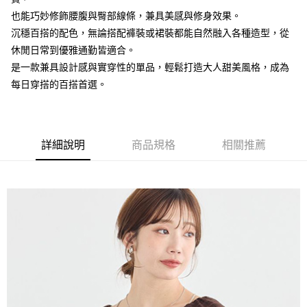
便利好安心！
4.訂單成立30分鐘內，如未前往確認交易或遇審核未通過，訂單將自動取
也能巧妙修飾腰腹與臀部線條，兼具美感與修身效果。
１．簡單：不需註冊會員、不需綁卡、不需儲值。
運送方式
消。如遇「轉專審核」未通過狀況，表示未達大哥付你分期系統評分，恕無
２．便利：只要手機號碼，簡訊認證，即可結帳。
沉穩百搭的配色，無論搭配褲裝或裙裝都能自然融入各種造型，從
法說明評估內容。
３．安心：先確認商品／服務後，再付款。
全家取貨付款
【繳款方式說明】
休閒日常到優雅通勤皆適合。
1.分期款項不併入電信帳單，「大哥付你分期」於每月結算日後寄送繳費提
每筆NT$60，滿NT$1,500(含以上)免運費
【「AFTEE先享後付」結帳流程】
是一款兼具設計感與實穿性的單品，輕鬆打造大人甜美風格，成為
醒簡訊。
１．於結帳方式選擇「AFTEE先享後付」後，將跳轉至「AFTEE先享後付」
每日穿搭的百搭首選。
2.透過簡訊連結打開帳單後，可選擇「超商條碼／台灣大直營門市／銀行轉
全家純取貨
結帳頁面，進行簡訊認證並確認金額後，即可完成結帳。
帳／街口支付／iPASS MONEY」等通路繳費。
２．訂單成立數日內，您將收到繳費通知簡訊。
每筆NT$60，滿NT$1,500(含以上)免運費
３．收到繳費通知簡訊後14天內，點擊此簡訊中的連結，可透過四大超商／
【注意事項】
ATM／網路銀行／等多元方式進行付款，方視為交易完成。
萊爾富取貨付款
1.本服務係由「台灣大哥大股份有限公司」（以下簡稱本公司）所提供，讓
※ 請注意：結帳手續完成當下不需立刻繳費，但若您需要取消訂單，請聯絡
詳細說明
商品規格
相關推薦
用戶於交易時，得透過本服務購買商品或服務，並由商店將買賣／分期付款
每筆NT$60，滿NT$1,500(含以上)免運費
購買商品的店家。未經商家同意取消之訂單仍視為有效，需透過AFTEE先享
買賣價金債權讓與本公司後，依約使用本公司帳單繳交帳款。
後付繳納相關費用。
2.基於同意付款使用「大哥付你分期」之契約關係目的，商店將以您的個人
萊爾富純取貨
※ 交易是否成功請以「AFTEE先享後付 」之結帳頁面顯示為準，若有關於
資料（包含姓名、電話或地址）提供予台灣大哥大進項蒐集、處理及利用，
是否繳費成功／繳費後需取消欲退款等相關疑問，請聯繫「AFTEE先享後付
每筆NT$60，滿NT$1,500(含以上)免運費
由本公司與您本人進行分期帳單所需資料之確認、核對及更正。
客戶支援中心」
https://netprotections.freshdesk.com/support/home
3.完整用戶服務條款，請詳閱以下連結：
https://oppay.tw/userRule
7-11取貨付款
【注意事項】
１．透過由恩沛科技股份有限公司提供之「AFTEE先享後付」服務完成之交
每筆NT$60，滿NT$1,500(含以上)免運費
易，需依本服務之必要範圍內提供個人資料，並將交易相關給付款項請求債
權轉讓予恩沛科技股份有限公司。
7-11純取貨
２．關於個人資料處理事宜，請瀏覽以下網址：
每筆NT$60，滿NT$1,500(含以上)免運費
https://aftee.tw/terms/#terms3
３．未成年的使用者請事先徵得法定代理人或監護人之同意方可使用