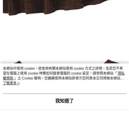
本網站中使用 cookie，欲查詢有關本網站使用 cookie 方式之詳情，及若您不希
望在電腦上使用 cookie 時應如何變更電腦的 cookie 設定，請參閱本網站「
隱私
權條款
」之 Cookie 聲明。您繼續使用本網站即表示您同意本公司得按本網站使
用條款之 Cookie 聲明使用 cookie。
了解更多 >
我知道了