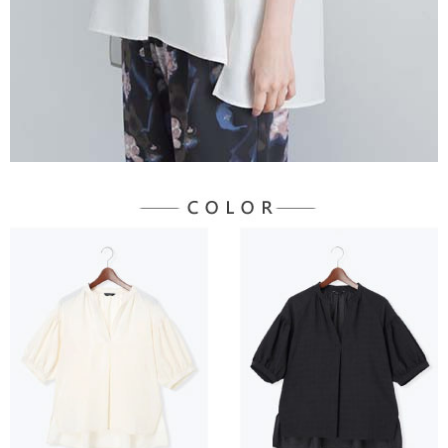
３．未成年的使用者請事先徵得法定代理人或監護人之同意方可使用
宅配
「AFTEE先享後付」，若未經同意申辦者引起之損失，本公司不負相關責
任。
每筆NT$90，滿NT$888(含以上)免運費
４．使用「AFTEE先享後付」時，將依據個別帳號之用戶狀況，依本公司即
時審查核予不同之上限額度；若仍有額度不足之情形，本公司將視審查結果
請求用戶進行身份認證。
５．嚴禁一人註冊多個帳號或使用他人資訊註冊。若發現惡意使用之情形，
恩沛科技股份有限公司將有權停止該用戶之使用額度並採取法律行動。