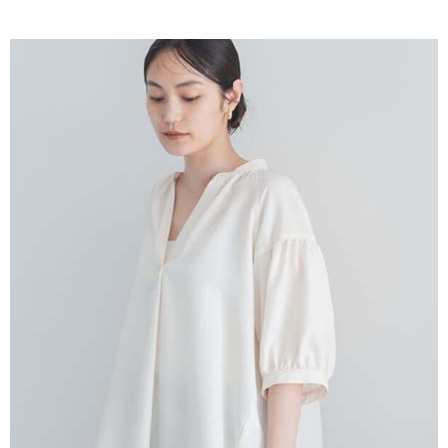
AFTEE先享後付是「在收到商品之後才付款」的支付方式。 讓您購物簡單
3.實際核准額度、可分期數及費用金額請依後續交易確認頁面所載為準。
便利好安心！
4.訂單成立30分鐘內，如未前往確認交易或遇審核未通過，訂單將自動取
１．簡單：不需註冊會員、不需綁卡、不需儲值。
運送方式
消。如遇「轉專審核」未通過狀況，表示未達大哥付你分期系統評分，恕無
２．便利：只要手機號碼，簡訊認證，即可結帳。
法說明評估內容。
３．安心：先確認商品／服務後，再付款。
全家取貨付款
【繳款方式說明】
1.分期款項不併入電信帳單，「大哥付你分期」於每月結算日後寄送繳費提
每筆NT$60，滿NT$388(含以上)免運費
【「AFTEE先享後付」結帳流程】
醒簡訊。
１．於結帳方式選擇「AFTEE先享後付」後，將跳轉至「AFTEE先享後付」
2.透過簡訊連結打開帳單後，可選擇「超商條碼／台灣大直營門市／銀行轉
全家純取貨
結帳頁面，進行簡訊認證並確認金額後，即可完成結帳。
帳／街口支付／iPASS MONEY」等通路繳費。
２．訂單成立數日內，您將收到繳費通知簡訊。
每筆NT$60，滿NT$388(含以上)免運費
３．收到繳費通知簡訊後14天內，點擊此簡訊中的連結，可透過四大超商／
【注意事項】
ATM／網路銀行／等多元方式進行付款，方視為交易完成。
萊爾富取貨付款
1.本服務係由「台灣大哥大股份有限公司」（以下簡稱本公司）所提供，讓
※ 請注意：結帳手續完成當下不需立刻繳費，但若您需要取消訂單，請聯絡
用戶於交易時，得透過本服務購買商品或服務，並由商店將買賣／分期付款
每筆NT$60，滿NT$888(含以上)免運費
購買商品的店家。未經商家同意取消之訂單仍視為有效，需透過AFTEE先享
買賣價金債權讓與本公司後，依約使用本公司帳單繳交帳款。
後付繳納相關費用。
2.基於同意付款使用「大哥付你分期」之契約關係目的，商店將以您的個人
萊爾富純取貨
※ 交易是否成功請以「AFTEE先享後付 」之結帳頁面顯示為準，若有關於
資料（包含姓名、電話或地址）提供予台灣大哥大進項蒐集、處理及利用，
是否繳費成功／繳費後需取消欲退款等相關疑問，請聯繫「AFTEE先享後付
每筆NT$60，滿NT$888(含以上)免運費
由本公司與您本人進行分期帳單所需資料之確認、核對及更正。
客戶支援中心」
https://netprotections.freshdesk.com/support/home
3.完整用戶服務條款，請詳閱以下連結：
https://oppay.tw/userRule
7-11取貨付款
【注意事項】
１．透過由恩沛科技股份有限公司提供之「AFTEE先享後付」服務完成之交
每筆NT$60，滿NT$888(含以上)免運費
易，需依本服務之必要範圍內提供個人資料，並將交易相關給付款項請求債
權轉讓予恩沛科技股份有限公司。
7-11純取貨
２．關於個人資料處理事宜，請瀏覽以下網址：
每筆NT$60，滿NT$888(含以上)免運費
https://aftee.tw/terms/#terms3