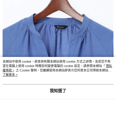
本網站中使用 cookie，欲查詢有關本網站使用 cookie 方式之詳情，及若您不希
望在電腦上使用 cookie 時應如何變更電腦的 cookie 設定，請參閱本網站「
隱私
權條款
」之 Cookie 聲明。您繼續使用本網站即表示您同意本公司得按本網站使
用條款之 Cookie 聲明使用 cookie。
了解更多 >
我知道了