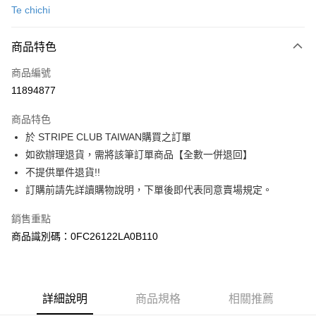
Te chichi
信用卡分期付款
3 期 0 利率 每期
NT$546
21家銀行
商品特色
合作金庫商業銀行
第一商業銀行
超商取貨付款
商品編號
華南商業銀行
彰化商業銀行
11894877
LINE Pay
上海商業儲蓄銀行
台北富邦商業銀行
國泰世華商業銀行
兆豐國際商業銀行
商品特色
Apple Pay
臺灣中小企業銀行
台中商業銀行
於 STRIPE CLUB TAIWAN購買之訂單
匯豐（台灣）商業銀行
華泰商業銀行
街口支付
如欲辦理退貨，需將該筆訂單商品【全數一併退回】
聯邦商業銀行
遠東國際商業銀行
元大商業銀行
永豐商業銀行
不提供單件退貨!!
悠遊付
玉山商業銀行
星展（台灣）商業銀行
訂購前請先詳讀購物說明，下單後即代表同意賣場規定。
台新國際商業銀行
中國信託商業銀行
Google Pay
台灣樂天信用卡公司
銷售重點
大哥付你分期
商品識別碼：0FC26122LA0B110
相關說明
【大哥付你分期使用說明】
AFTEE先享後付
1.本服務由台灣大哥大提供，台灣大哥大用戶可立即使用無須另外申請。
2.付款方式選擇「大哥付你分期」，訂單成立後會自動跳轉到大哥付的交易
相關說明
詳細說明
商品規格
相關推薦
流程，驗證手機門號後，選擇欲分期的期數、繳款截止日，確認付款後即完
【關於「AFTEE先享後付」】
成交易。
ATM付款