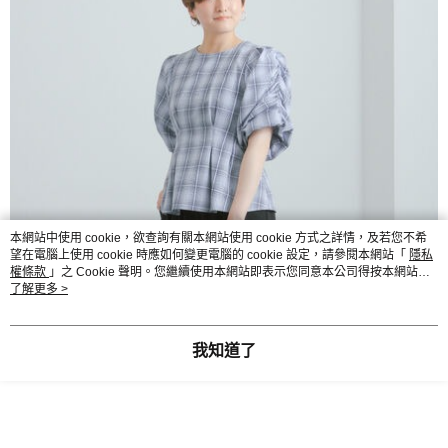
本網站中使用 cookie，欲查詢有關本網站使用 cookie 方式之詳情，及若您不希
望在電腦上使用 cookie 時應如何變更電腦的 cookie 設定，請參閱本網站「
隱私
權條款
」之 Cookie 聲明。您繼續使用本網站即表示您同意本公司得按本網站使
用條款之 Cookie 聲明使用 cookie。
了解更多 >
我知道了