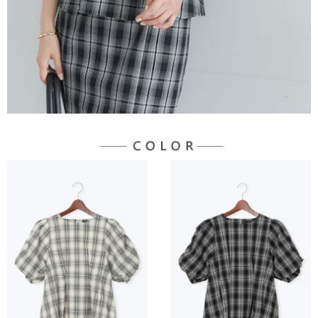
３．未成年的使用者請事先徵得法定代理人或監護人之同意方可使用
宅配
「AFTEE先享後付」，若未經同意申辦者引起之損失，本公司不負相關責
任。
每筆NT$90，滿NT$888(含以上)免運費
４．使用「AFTEE先享後付」時，將依據個別帳號之用戶狀況，依本公司即
時審查核予不同之上限額度；若仍有額度不足之情形，本公司將視審查結果
請求用戶進行身份認證。
５．嚴禁一人註冊多個帳號或使用他人資訊註冊。若發現惡意使用之情形，
恩沛科技股份有限公司將有權停止該用戶之使用額度並採取法律行動。