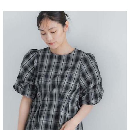
AFTEE先享後付是「在收到商品之後才付款」的支付方式。 讓您購物簡單
3.實際核准額度、可分期數及費用金額請依後續交易確認頁面所載為準。
便利好安心！
4.訂單成立30分鐘內，如未前往確認交易或遇審核未通過，訂單將自動取
１．簡單：不需註冊會員、不需綁卡、不需儲值。
運送方式
消。如遇「轉專審核」未通過狀況，表示未達大哥付你分期系統評分，恕無
２．便利：只要手機號碼，簡訊認證，即可結帳。
法說明評估內容。
３．安心：先確認商品／服務後，再付款。
全家取貨付款
【繳款方式說明】
1.分期款項不併入電信帳單，「大哥付你分期」於每月結算日後寄送繳費提
每筆NT$60，滿NT$388(含以上)免運費
【「AFTEE先享後付」結帳流程】
醒簡訊。
１．於結帳方式選擇「AFTEE先享後付」後，將跳轉至「AFTEE先享後付」
2.透過簡訊連結打開帳單後，可選擇「超商條碼／台灣大直營門市／銀行轉
全家純取貨
結帳頁面，進行簡訊認證並確認金額後，即可完成結帳。
帳／街口支付／iPASS MONEY」等通路繳費。
２．訂單成立數日內，您將收到繳費通知簡訊。
每筆NT$60，滿NT$388(含以上)免運費
３．收到繳費通知簡訊後14天內，點擊此簡訊中的連結，可透過四大超商／
【注意事項】
ATM／網路銀行／等多元方式進行付款，方視為交易完成。
萊爾富取貨付款
1.本服務係由「台灣大哥大股份有限公司」（以下簡稱本公司）所提供，讓
※ 請注意：結帳手續完成當下不需立刻繳費，但若您需要取消訂單，請聯絡
用戶於交易時，得透過本服務購買商品或服務，並由商店將買賣／分期付款
每筆NT$60，滿NT$888(含以上)免運費
購買商品的店家。未經商家同意取消之訂單仍視為有效，需透過AFTEE先享
買賣價金債權讓與本公司後，依約使用本公司帳單繳交帳款。
後付繳納相關費用。
2.基於同意付款使用「大哥付你分期」之契約關係目的，商店將以您的個人
萊爾富純取貨
※ 交易是否成功請以「AFTEE先享後付 」之結帳頁面顯示為準，若有關於
資料（包含姓名、電話或地址）提供予台灣大哥大進項蒐集、處理及利用，
是否繳費成功／繳費後需取消欲退款等相關疑問，請聯繫「AFTEE先享後付
每筆NT$60，滿NT$888(含以上)免運費
由本公司與您本人進行分期帳單所需資料之確認、核對及更正。
客戶支援中心」
https://netprotections.freshdesk.com/support/home
3.完整用戶服務條款，請詳閱以下連結：
https://oppay.tw/userRule
7-11取貨付款
【注意事項】
１．透過由恩沛科技股份有限公司提供之「AFTEE先享後付」服務完成之交
每筆NT$60，滿NT$888(含以上)免運費
易，需依本服務之必要範圍內提供個人資料，並將交易相關給付款項請求債
權轉讓予恩沛科技股份有限公司。
7-11純取貨
２．關於個人資料處理事宜，請瀏覽以下網址：
每筆NT$60，滿NT$888(含以上)免運費
https://aftee.tw/terms/#terms3