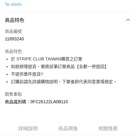
Te chichi
信用卡分期付款
3 期 0 利率 每期
NT$826
21家銀行
商品特色
合作金庫商業銀行
第一商業銀行
超商取貨付款
商品編號
華南商業銀行
彰化商業銀行
11893240
LINE Pay
上海商業儲蓄銀行
台北富邦商業銀行
國泰世華商業銀行
兆豐國際商業銀行
商品特色
Apple Pay
臺灣中小企業銀行
台中商業銀行
於 STRIPE CLUB TAIWAN購買之訂單
匯豐（台灣）商業銀行
華泰商業銀行
街口支付
如欲辦理退貨，需將該筆訂單商品【全數一併退回】
聯邦商業銀行
遠東國際商業銀行
元大商業銀行
永豐商業銀行
不提供單件退貨!!
悠遊付
玉山商業銀行
星展（台灣）商業銀行
訂購前請先詳讀購物說明，下單後即代表同意賣場規定。
台新國際商業銀行
中國信託商業銀行
Google Pay
台灣樂天信用卡公司
銷售重點
大哥付你分期
商品識別碼：0FC26122LA0B110
相關說明
【大哥付你分期使用說明】
AFTEE先享後付
1.本服務由台灣大哥大提供，台灣大哥大用戶可立即使用無須另外申請。
2.付款方式選擇「大哥付你分期」，訂單成立後會自動跳轉到大哥付的交易
相關說明
詳細說明
商品規格
相關推薦
流程，驗證手機門號後，選擇欲分期的期數、繳款截止日，確認付款後即完
【關於「AFTEE先享後付」】
成交易。
ATM付款