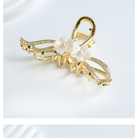
運送方式
消。如遇「轉專審核」未通過狀況，表示未達大哥付你分期系統評分，恕無
２．便利：只要手機號碼，簡訊認證，即可結帳。
法說明評估內容。
３．安心：先確認商品／服務後，再付款。
全家取貨付款
【繳款方式說明】
1.分期款項不併入電信帳單，「大哥付你分期」於每月結算日後寄送繳費提
每筆NT$60，滿NT$388(含以上)免運費
【「AFTEE先享後付」結帳流程】
醒簡訊。
１．於結帳方式選擇「AFTEE先享後付」後，將跳轉至「AFTEE先享後付」
2.透過簡訊連結打開帳單後，可選擇「超商條碼／台灣大直營門市／銀行轉
全家純取貨
結帳頁面，進行簡訊認證並確認金額後，即可完成結帳。
帳／街口支付／iPASS MONEY」等通路繳費。
２．訂單成立數日內，您將收到繳費通知簡訊。
每筆NT$60，滿NT$388(含以上)免運費
３．收到繳費通知簡訊後14天內，點擊此簡訊中的連結，可透過四大超商／
【注意事項】
ATM／網路銀行／等多元方式進行付款，方視為交易完成。
萊爾富取貨付款
1.本服務係由「台灣大哥大股份有限公司」（以下簡稱本公司）所提供，讓
※ 請注意：結帳手續完成當下不需立刻繳費，但若您需要取消訂單，請聯絡
用戶於交易時，得透過本服務購買商品或服務，並由商店將買賣／分期付款
每筆NT$60，滿NT$888(含以上)免運費
購買商品的店家。未經商家同意取消之訂單仍視為有效，需透過AFTEE先享
買賣價金債權讓與本公司後，依約使用本公司帳單繳交帳款。
後付繳納相關費用。
2.基於同意付款使用「大哥付你分期」之契約關係目的，商店將以您的個人
萊爾富純取貨
※ 交易是否成功請以「AFTEE先享後付 」之結帳頁面顯示為準，若有關於
資料（包含姓名、電話或地址）提供予台灣大哥大進項蒐集、處理及利用，
是否繳費成功／繳費後需取消欲退款等相關疑問，請聯繫「AFTEE先享後付
每筆NT$60，滿NT$888(含以上)免運費
由本公司與您本人進行分期帳單所需資料之確認、核對及更正。
客戶支援中心」
https://netprotections.freshdesk.com/support/home
3.完整用戶服務條款，請詳閱以下連結：
https://oppay.tw/userRule
7-11取貨付款
【注意事項】
１．透過由恩沛科技股份有限公司提供之「AFTEE先享後付」服務完成之交
每筆NT$60，滿NT$888(含以上)免運費
易，需依本服務之必要範圍內提供個人資料，並將交易相關給付款項請求債
權轉讓予恩沛科技股份有限公司。
7-11純取貨
２．關於個人資料處理事宜，請瀏覽以下網址：
每筆NT$60，滿NT$888(含以上)免運費
https://aftee.tw/terms/#terms3
３．未成年的使用者請事先徵得法定代理人或監護人之同意方可使用
宅配
「AFTEE先享後付」，若未經同意申辦者引起之損失，本公司不負相關責
任。