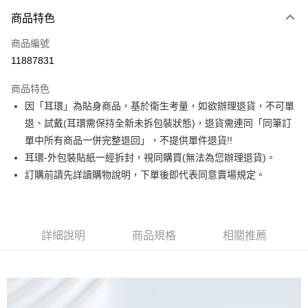
3 期 0 利率 每期
NT$156
21家銀行
商品特色
合作金庫商業銀行
第一商業銀行
超商取貨付款
商品編號
華南商業銀行
彰化商業銀行
11887831
LINE Pay
上海商業儲蓄銀行
台北富邦商業銀行
國泰世華商業銀行
兆豐國際商業銀行
商品特色
Apple Pay
臺灣中小企業銀行
台中商業銀行
因「耳環」為貼身商品，基於衛生考量，如欲辦理退貨，不可單
匯豐（台灣）商業銀行
華泰商業銀行
街口支付
退、試戴(耳環需保持全新未拆包裝狀態)，退貨需連同「同筆訂
聯邦商業銀行
遠東國際商業銀行
元大商業銀行
永豐商業銀行
單中所有商品一併完整退回」，不提供單件退貨!!
悠遊付
玉山商業銀行
星展（台灣）商業銀行
耳環-外包裝貼紙一經拆封，視同購買(無法為您辦理退貨)。
台新國際商業銀行
中國信託商業銀行
Google Pay
訂購前請先詳讀購物說明，下單後即代表同意賣場規定。
台灣樂天信用卡公司
大哥付你分期
相關說明
【大哥付你分期使用說明】
詳細說明
商品規格
相關推薦
AFTEE先享後付
1.本服務由台灣大哥大提供，台灣大哥大用戶可立即使用無須另外申請。
2.付款方式選擇「大哥付你分期」，訂單成立後會自動跳轉到大哥付的交易
相關說明
流程，驗證手機門號後，選擇欲分期的期數、繳款截止日，確認付款後即完
【關於「AFTEE先享後付」】
成交易。
ATM付款
AFTEE先享後付是「在收到商品之後才付款」的支付方式。 讓您購物簡單
3.實際核准額度、可分期數及費用金額請依後續交易確認頁面所載為準。
便利好安心！
4.訂單成立30分鐘內，如未前往確認交易或遇審核未通過，訂單將自動取
１．簡單：不需註冊會員、不需綁卡、不需儲值。