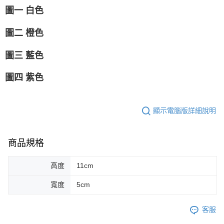
圖一 白色
圖二 橙色
圖三 藍色
圖四 紫色
顯示電腦版詳細說明
商品規格
高度
11cm
寬度
5cm
客服