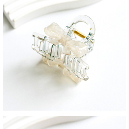
運送方式
消。如遇「轉專審核」未通過狀況，表示未達大哥付你分期系統評分，恕無
２．便利：只要手機號碼，簡訊認證，即可結帳。
法說明評估內容。
３．安心：先確認商品／服務後，再付款。
全家取貨付款
【繳款方式說明】
1.分期款項不併入電信帳單，「大哥付你分期」於每月結算日後寄送繳費提
每筆NT$60，滿NT$388(含以上)免運費
【「AFTEE先享後付」結帳流程】
醒簡訊。
１．於結帳方式選擇「AFTEE先享後付」後，將跳轉至「AFTEE先享後付」
2.透過簡訊連結打開帳單後，可選擇「超商條碼／台灣大直營門市／銀行轉
全家純取貨
結帳頁面，進行簡訊認證並確認金額後，即可完成結帳。
帳／街口支付／iPASS MONEY」等通路繳費。
２．訂單成立數日內，您將收到繳費通知簡訊。
每筆NT$60，滿NT$388(含以上)免運費
３．收到繳費通知簡訊後14天內，點擊此簡訊中的連結，可透過四大超商／
【注意事項】
ATM／網路銀行／等多元方式進行付款，方視為交易完成。
萊爾富取貨付款
1.本服務係由「台灣大哥大股份有限公司」（以下簡稱本公司）所提供，讓
※ 請注意：結帳手續完成當下不需立刻繳費，但若您需要取消訂單，請聯絡
用戶於交易時，得透過本服務購買商品或服務，並由商店將買賣／分期付款
每筆NT$60，滿NT$888(含以上)免運費
購買商品的店家。未經商家同意取消之訂單仍視為有效，需透過AFTEE先享
買賣價金債權讓與本公司後，依約使用本公司帳單繳交帳款。
後付繳納相關費用。
2.基於同意付款使用「大哥付你分期」之契約關係目的，商店將以您的個人
萊爾富純取貨
※ 交易是否成功請以「AFTEE先享後付 」之結帳頁面顯示為準，若有關於
資料（包含姓名、電話或地址）提供予台灣大哥大進項蒐集、處理及利用，
是否繳費成功／繳費後需取消欲退款等相關疑問，請聯繫「AFTEE先享後付
每筆NT$60，滿NT$888(含以上)免運費
由本公司與您本人進行分期帳單所需資料之確認、核對及更正。
客戶支援中心」
https://netprotections.freshdesk.com/support/home
3.完整用戶服務條款，請詳閱以下連結：
https://oppay.tw/userRule
7-11取貨付款
【注意事項】
１．透過由恩沛科技股份有限公司提供之「AFTEE先享後付」服務完成之交
每筆NT$60，滿NT$888(含以上)免運費
易，需依本服務之必要範圍內提供個人資料，並將交易相關給付款項請求債
權轉讓予恩沛科技股份有限公司。
7-11純取貨
２．關於個人資料處理事宜，請瀏覽以下網址：
每筆NT$60，滿NT$888(含以上)免運費
https://aftee.tw/terms/#terms3
３．未成年的使用者請事先徵得法定代理人或監護人之同意方可使用
宅配
「AFTEE先享後付」，若未經同意申辦者引起之損失，本公司不負相關責
任。