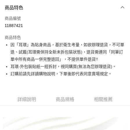
3 期 0 利率 每期
NT$103
21家銀行
商品特色
合作金庫商業銀行
第一商業銀行
超商取貨付款
商品編號
華南商業銀行
彰化商業銀行
11887421
LINE Pay
上海商業儲蓄銀行
台北富邦商業銀行
國泰世華商業銀行
兆豐國際商業銀行
商品特色
Apple Pay
臺灣中小企業銀行
台中商業銀行
因「耳環」為貼身商品，基於衛生考量，如欲辦理退貨，不可單
匯豐（台灣）商業銀行
華泰商業銀行
街口支付
退、試戴(耳環需保持全新未拆包裝狀態)，退貨需連同「同筆訂
聯邦商業銀行
遠東國際商業銀行
元大商業銀行
永豐商業銀行
單中所有商品一併完整退回」，不提供單件退貨!!
悠遊付
玉山商業銀行
星展（台灣）商業銀行
耳環-外包裝貼紙一經拆封，視同購買(無法為您辦理退貨)。
台新國際商業銀行
中國信託商業銀行
Google Pay
訂購前請先詳讀購物說明，下單後即代表同意賣場規定。
台灣樂天信用卡公司
大哥付你分期
相關說明
【大哥付你分期使用說明】
詳細說明
商品規格
相關推薦
AFTEE先享後付
1.本服務由台灣大哥大提供，台灣大哥大用戶可立即使用無須另外申請。
2.付款方式選擇「大哥付你分期」，訂單成立後會自動跳轉到大哥付的交易
相關說明
流程，驗證手機門號後，選擇欲分期的期數、繳款截止日，確認付款後即完
【關於「AFTEE先享後付」】
成交易。
ATM付款
AFTEE先享後付是「在收到商品之後才付款」的支付方式。 讓您購物簡單
3.實際核准額度、可分期數及費用金額請依後續交易確認頁面所載為準。
便利好安心！
4.訂單成立30分鐘內，如未前往確認交易或遇審核未通過，訂單將自動取
１．簡單：不需註冊會員、不需綁卡、不需儲值。