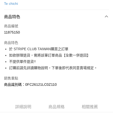
Te chichi
信用卡分期付款
3 期 0 利率 每期
NT$1,120
21家銀行
商品特色
合作金庫商業銀行
第一商業銀行
超商取貨付款
商品編號
華南商業銀行
彰化商業銀行
11875150
LINE Pay
上海商業儲蓄銀行
台北富邦商業銀行
國泰世華商業銀行
兆豐國際商業銀行
商品特色
Apple Pay
臺灣中小企業銀行
台中商業銀行
於 STRIPE CLUB TAIWAN購買之訂單
匯豐（台灣）商業銀行
華泰商業銀行
街口支付
如欲辦理退貨，需將該筆訂單商品【全數一併退回】
聯邦商業銀行
遠東國際商業銀行
元大商業銀行
永豐商業銀行
不提供單件退貨!!
悠遊付
玉山商業銀行
星展（台灣）商業銀行
訂購前請先詳讀購物說明，下單後即代表同意賣場規定。
台新國際商業銀行
中國信託商業銀行
Google Pay
台灣樂天信用卡公司
銷售重點
大哥付你分期
商品識別碼：0FC26121LC0Z110
相關說明
【大哥付你分期使用說明】
AFTEE先享後付
1.本服務由台灣大哥大提供，台灣大哥大用戶可立即使用無須另外申請。
2.付款方式選擇「大哥付你分期」，訂單成立後會自動跳轉到大哥付的交易
相關說明
詳細說明
商品規格
相關推薦
流程，驗證手機門號後，選擇欲分期的期數、繳款截止日，確認付款後即完
【關於「AFTEE先享後付」】
成交易。
ATM付款