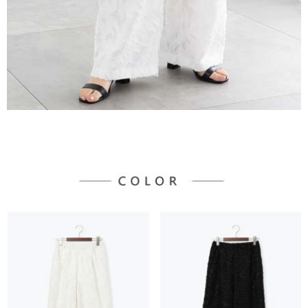
３．未成年的使用者請事先徵得法定代理人或監護人之同意方可使用
宅配
「AFTEE先享後付」，若未經同意申辦者引起之損失，本公司不負相關責
任。
每筆NT$90，滿NT$888(含以上)免運費
４．使用「AFTEE先享後付」時，將依據個別帳號之用戶狀況，依本公司即
時審查核予不同之上限額度；若仍有額度不足之情形，本公司將視審查結果
請求用戶進行身份認證。
５．嚴禁一人註冊多個帳號或使用他人資訊註冊。若發現惡意使用之情形，
恩沛科技股份有限公司將有權停止該用戶之使用額度並採取法律行動。