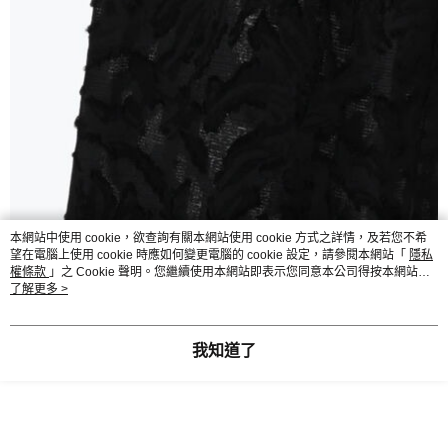
本網站中使用 cookie，欲查詢有關本網站使用 cookie 方式之詳情，及若您不希
望在電腦上使用 cookie 時應如何變更電腦的 cookie 設定，請參閱本網站「
隱私
權條款
」之 Cookie 聲明。您繼續使用本網站即表示您同意本公司得按本網站使
用條款之 Cookie 聲明使用 cookie。
了解更多 >
我知道了