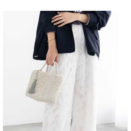
AFTEE先享後付是「在收到商品之後才付款」的支付方式。 讓您購物簡單
3.實際核准額度、可分期數及費用金額請依後續交易確認頁面所載為準。
便利好安心！
4.訂單成立30分鐘內，如未前往確認交易或遇審核未通過，訂單將自動取
１．簡單：不需註冊會員、不需綁卡、不需儲值。
運送方式
消。如遇「轉專審核」未通過狀況，表示未達大哥付你分期系統評分，恕無
２．便利：只要手機號碼，簡訊認證，即可結帳。
法說明評估內容。
３．安心：先確認商品／服務後，再付款。
全家取貨付款
【繳款方式說明】
1.分期款項不併入電信帳單，「大哥付你分期」於每月結算日後寄送繳費提
每筆NT$60，滿NT$388(含以上)免運費
【「AFTEE先享後付」結帳流程】
醒簡訊。
１．於結帳方式選擇「AFTEE先享後付」後，將跳轉至「AFTEE先享後付」
2.透過簡訊連結打開帳單後，可選擇「超商條碼／台灣大直營門市／銀行轉
全家純取貨
結帳頁面，進行簡訊認證並確認金額後，即可完成結帳。
帳／街口支付／iPASS MONEY」等通路繳費。
２．訂單成立數日內，您將收到繳費通知簡訊。
每筆NT$60，滿NT$388(含以上)免運費
３．收到繳費通知簡訊後14天內，點擊此簡訊中的連結，可透過四大超商／
【注意事項】
ATM／網路銀行／等多元方式進行付款，方視為交易完成。
萊爾富取貨付款
1.本服務係由「台灣大哥大股份有限公司」（以下簡稱本公司）所提供，讓
※ 請注意：結帳手續完成當下不需立刻繳費，但若您需要取消訂單，請聯絡
用戶於交易時，得透過本服務購買商品或服務，並由商店將買賣／分期付款
每筆NT$60，滿NT$888(含以上)免運費
購買商品的店家。未經商家同意取消之訂單仍視為有效，需透過AFTEE先享
買賣價金債權讓與本公司後，依約使用本公司帳單繳交帳款。
後付繳納相關費用。
2.基於同意付款使用「大哥付你分期」之契約關係目的，商店將以您的個人
萊爾富純取貨
※ 交易是否成功請以「AFTEE先享後付 」之結帳頁面顯示為準，若有關於
資料（包含姓名、電話或地址）提供予台灣大哥大進項蒐集、處理及利用，
是否繳費成功／繳費後需取消欲退款等相關疑問，請聯繫「AFTEE先享後付
每筆NT$60，滿NT$888(含以上)免運費
由本公司與您本人進行分期帳單所需資料之確認、核對及更正。
客戶支援中心」
https://netprotections.freshdesk.com/support/home
3.完整用戶服務條款，請詳閱以下連結：
https://oppay.tw/userRule
7-11取貨付款
【注意事項】
１．透過由恩沛科技股份有限公司提供之「AFTEE先享後付」服務完成之交
每筆NT$60，滿NT$888(含以上)免運費
易，需依本服務之必要範圍內提供個人資料，並將交易相關給付款項請求債
權轉讓予恩沛科技股份有限公司。
7-11純取貨
２．關於個人資料處理事宜，請瀏覽以下網址：
每筆NT$60，滿NT$888(含以上)免運費
https://aftee.tw/terms/#terms3