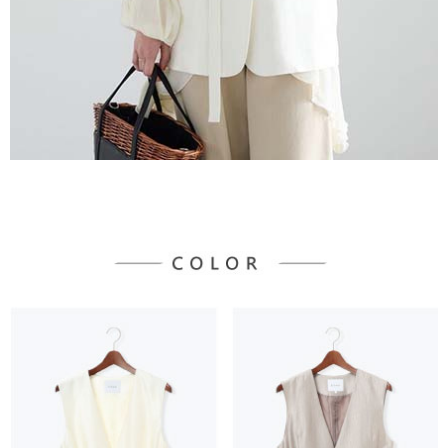
３．未成年的使用者請事先徵得法定代理人或監護人之同意方可使用
宅配
「AFTEE先享後付」，若未經同意申辦者引起之損失，本公司不負相關責
任。
每筆NT$90，滿NT$1,500(含以上)免運費
４．使用「AFTEE先享後付」時，將依據個別帳號之用戶狀況，依本公司即
時審查核予不同之上限額度；若仍有額度不足之情形，本公司將視審查結果
請求用戶進行身份認證。
５．嚴禁一人註冊多個帳號或使用他人資訊註冊。若發現惡意使用之情形，
恩沛科技股份有限公司將有權停止該用戶之使用額度並採取法律行動。