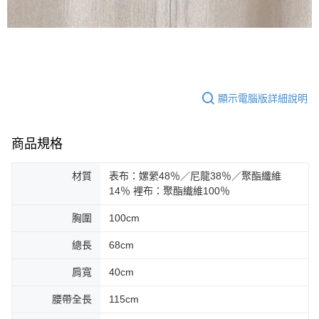
顯示電腦版詳細說明
商品規格
材質
表布：嫘縈48％／尼龍38％／聚酯纖維
14％ 裡布：聚酯纎維100％
胸圍
100cm
總長
68cm
肩寬
40cm
腰帶全長
115cm