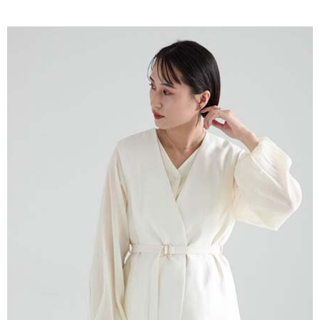
AFTEE先享後付是「在收到商品之後才付款」的支付方式。 讓您購物簡單
3.實際核准額度、可分期數及費用金額請依後續交易確認頁面所載為準。
便利好安心！
4.訂單成立30分鐘內，如未前往確認交易或遇審核未通過，訂單將自動取
１．簡單：不需註冊會員、不需綁卡、不需儲值。
運送方式
消。如遇「轉專審核」未通過狀況，表示未達大哥付你分期系統評分，恕無
２．便利：只要手機號碼，簡訊認證，即可結帳。
法說明評估內容。
３．安心：先確認商品／服務後，再付款。
全家取貨付款
【繳款方式說明】
1.分期款項不併入電信帳單，「大哥付你分期」於每月結算日後寄送繳費提
每筆NT$60，滿NT$1,500(含以上)免運費
【「AFTEE先享後付」結帳流程】
醒簡訊。
１．於結帳方式選擇「AFTEE先享後付」後，將跳轉至「AFTEE先享後付」
2.透過簡訊連結打開帳單後，可選擇「超商條碼／台灣大直營門市／銀行轉
全家純取貨
結帳頁面，進行簡訊認證並確認金額後，即可完成結帳。
帳／街口支付／iPASS MONEY」等通路繳費。
２．訂單成立數日內，您將收到繳費通知簡訊。
每筆NT$60，滿NT$1,500(含以上)免運費
３．收到繳費通知簡訊後14天內，點擊此簡訊中的連結，可透過四大超商／
【注意事項】
ATM／網路銀行／等多元方式進行付款，方視為交易完成。
萊爾富取貨付款
1.本服務係由「台灣大哥大股份有限公司」（以下簡稱本公司）所提供，讓
※ 請注意：結帳手續完成當下不需立刻繳費，但若您需要取消訂單，請聯絡
用戶於交易時，得透過本服務購買商品或服務，並由商店將買賣／分期付款
每筆NT$60，滿NT$1,500(含以上)免運費
購買商品的店家。未經商家同意取消之訂單仍視為有效，需透過AFTEE先享
買賣價金債權讓與本公司後，依約使用本公司帳單繳交帳款。
後付繳納相關費用。
2.基於同意付款使用「大哥付你分期」之契約關係目的，商店將以您的個人
萊爾富純取貨
※ 交易是否成功請以「AFTEE先享後付 」之結帳頁面顯示為準，若有關於
資料（包含姓名、電話或地址）提供予台灣大哥大進項蒐集、處理及利用，
是否繳費成功／繳費後需取消欲退款等相關疑問，請聯繫「AFTEE先享後付
每筆NT$60，滿NT$1,500(含以上)免運費
由本公司與您本人進行分期帳單所需資料之確認、核對及更正。
客戶支援中心」
https://netprotections.freshdesk.com/support/home
3.完整用戶服務條款，請詳閱以下連結：
https://oppay.tw/userRule
7-11取貨付款
【注意事項】
１．透過由恩沛科技股份有限公司提供之「AFTEE先享後付」服務完成之交
每筆NT$60，滿NT$1,500(含以上)免運費
易，需依本服務之必要範圍內提供個人資料，並將交易相關給付款項請求債
權轉讓予恩沛科技股份有限公司。
7-11純取貨
２．關於個人資料處理事宜，請瀏覽以下網址：
每筆NT$60，滿NT$1,500(含以上)免運費
https://aftee.tw/terms/#terms3