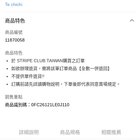
Te chichi
信用卡分期付款
3 期 0 利率 每期
NT$1,260
21家銀行
商品特色
合作金庫商業銀行
第一商業銀行
超商取貨付款
商品編號
華南商業銀行
彰化商業銀行
11870058
LINE Pay
上海商業儲蓄銀行
台北富邦商業銀行
國泰世華商業銀行
兆豐國際商業銀行
商品特色
Apple Pay
臺灣中小企業銀行
台中商業銀行
於 STRIPE CLUB TAIWAN購買之訂單
匯豐（台灣）商業銀行
華泰商業銀行
街口支付
如欲辦理退貨，需將該筆訂單商品【全數一併退回】
聯邦商業銀行
遠東國際商業銀行
元大商業銀行
永豐商業銀行
不提供單件退貨!!
悠遊付
玉山商業銀行
星展（台灣）商業銀行
訂購前請先詳讀購物說明，下單後即代表同意賣場規定。
台新國際商業銀行
中國信託商業銀行
Google Pay
台灣樂天信用卡公司
銷售重點
大哥付你分期
商品識別碼：0FC26121LE0J110
相關說明
【大哥付你分期使用說明】
AFTEE先享後付
1.本服務由台灣大哥大提供，台灣大哥大用戶可立即使用無須另外申請。
2.付款方式選擇「大哥付你分期」，訂單成立後會自動跳轉到大哥付的交易
相關說明
詳細說明
商品規格
相關推薦
流程，驗證手機門號後，選擇欲分期的期數、繳款截止日，確認付款後即完
【關於「AFTEE先享後付」】
成交易。
ATM付款