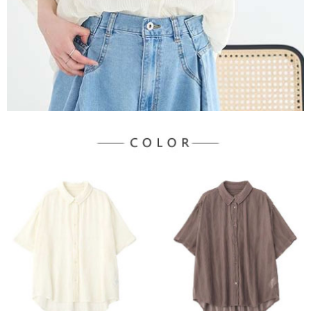
３．未成年的使用者請事先徵得法定代理人或監護人之同意方可使用
宅配
「AFTEE先享後付」，若未經同意申辦者引起之損失，本公司不負相關責
任。
每筆NT$90，滿NT$888(含以上)免運費
４．使用「AFTEE先享後付」時，將依據個別帳號之用戶狀況，依本公司即
時審查核予不同之上限額度；若仍有額度不足之情形，本公司將視審查結果
請求用戶進行身份認證。
５．嚴禁一人註冊多個帳號或使用他人資訊註冊。若發現惡意使用之情形，
恩沛科技股份有限公司將有權停止該用戶之使用額度並採取法律行動。