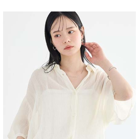
AFTEE先享後付是「在收到商品之後才付款」的支付方式。 讓您購物簡單
3.實際核准額度、可分期數及費用金額請依後續交易確認頁面所載為準。
便利好安心！
4.訂單成立30分鐘內，如未前往確認交易或遇審核未通過，訂單將自動取
１．簡單：不需註冊會員、不需綁卡、不需儲值。
運送方式
消。如遇「轉專審核」未通過狀況，表示未達大哥付你分期系統評分，恕無
２．便利：只要手機號碼，簡訊認證，即可結帳。
法說明評估內容。
３．安心：先確認商品／服務後，再付款。
全家取貨付款
【繳款方式說明】
1.分期款項不併入電信帳單，「大哥付你分期」於每月結算日後寄送繳費提
每筆NT$60，滿NT$388(含以上)免運費
【「AFTEE先享後付」結帳流程】
醒簡訊。
１．於結帳方式選擇「AFTEE先享後付」後，將跳轉至「AFTEE先享後付」
2.透過簡訊連結打開帳單後，可選擇「超商條碼／台灣大直營門市／銀行轉
全家純取貨
結帳頁面，進行簡訊認證並確認金額後，即可完成結帳。
帳／街口支付／iPASS MONEY」等通路繳費。
２．訂單成立數日內，您將收到繳費通知簡訊。
每筆NT$60，滿NT$388(含以上)免運費
３．收到繳費通知簡訊後14天內，點擊此簡訊中的連結，可透過四大超商／
【注意事項】
ATM／網路銀行／等多元方式進行付款，方視為交易完成。
萊爾富取貨付款
1.本服務係由「台灣大哥大股份有限公司」（以下簡稱本公司）所提供，讓
※ 請注意：結帳手續完成當下不需立刻繳費，但若您需要取消訂單，請聯絡
用戶於交易時，得透過本服務購買商品或服務，並由商店將買賣／分期付款
每筆NT$60，滿NT$888(含以上)免運費
購買商品的店家。未經商家同意取消之訂單仍視為有效，需透過AFTEE先享
買賣價金債權讓與本公司後，依約使用本公司帳單繳交帳款。
後付繳納相關費用。
2.基於同意付款使用「大哥付你分期」之契約關係目的，商店將以您的個人
萊爾富純取貨
※ 交易是否成功請以「AFTEE先享後付 」之結帳頁面顯示為準，若有關於
資料（包含姓名、電話或地址）提供予台灣大哥大進項蒐集、處理及利用，
是否繳費成功／繳費後需取消欲退款等相關疑問，請聯繫「AFTEE先享後付
每筆NT$60，滿NT$888(含以上)免運費
由本公司與您本人進行分期帳單所需資料之確認、核對及更正。
客戶支援中心」
https://netprotections.freshdesk.com/support/home
3.完整用戶服務條款，請詳閱以下連結：
https://oppay.tw/userRule
7-11取貨付款
【注意事項】
１．透過由恩沛科技股份有限公司提供之「AFTEE先享後付」服務完成之交
每筆NT$60，滿NT$888(含以上)免運費
易，需依本服務之必要範圍內提供個人資料，並將交易相關給付款項請求債
權轉讓予恩沛科技股份有限公司。
7-11純取貨
２．關於個人資料處理事宜，請瀏覽以下網址：
每筆NT$60，滿NT$888(含以上)免運費
https://aftee.tw/terms/#terms3