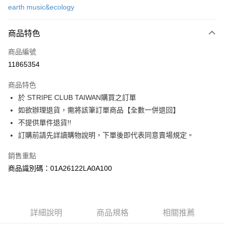
earth music&ecology
信用卡分期付款
3 期 0 利率 每期
NT$623
21家銀行
商品特色
合作金庫商業銀行
第一商業銀行
超商取貨付款
商品編號
華南商業銀行
彰化商業銀行
11865354
LINE Pay
上海商業儲蓄銀行
台北富邦商業銀行
國泰世華商業銀行
兆豐國際商業銀行
商品特色
Apple Pay
臺灣中小企業銀行
台中商業銀行
於 STRIPE CLUB TAIWAN購買之訂單
匯豐（台灣）商業銀行
華泰商業銀行
街口支付
如欲辦理退貨，需將該筆訂單商品【全數一併退回】
聯邦商業銀行
遠東國際商業銀行
元大商業銀行
永豐商業銀行
不提供單件退貨!!
悠遊付
玉山商業銀行
星展（台灣）商業銀行
訂購前請先詳讀購物說明，下單後即代表同意賣場規定。
台新國際商業銀行
中國信託商業銀行
Google Pay
台灣樂天信用卡公司
銷售重點
大哥付你分期
商品識別碼：01A26122LA0A100
相關說明
【大哥付你分期使用說明】
AFTEE先享後付
1.本服務由台灣大哥大提供，台灣大哥大用戶可立即使用無須另外申請。
2.付款方式選擇「大哥付你分期」，訂單成立後會自動跳轉到大哥付的交易
相關說明
詳細說明
商品規格
相關推薦
流程，驗證手機門號後，選擇欲分期的期數、繳款截止日，確認付款後即完
【關於「AFTEE先享後付」】
成交易。
ATM付款