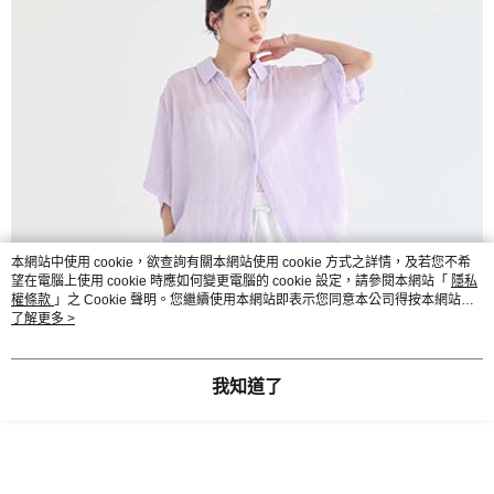
本網站中使用 cookie，欲查詢有關本網站使用 cookie 方式之詳情，及若您不希
望在電腦上使用 cookie 時應如何變更電腦的 cookie 設定，請參閱本網站「
隱私
權條款
」之 Cookie 聲明。您繼續使用本網站即表示您同意本公司得按本網站使
用條款之 Cookie 聲明使用 cookie。
了解更多 >
我知道了