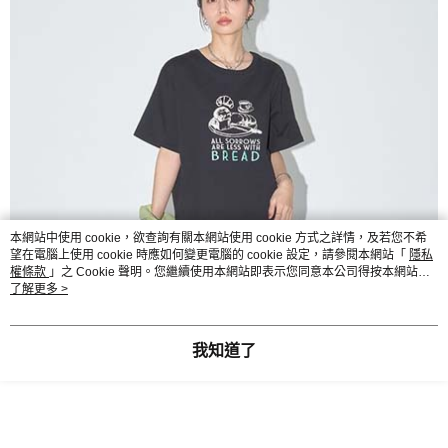
本網站中使用 cookie，欲查詢有關本網站使用 cookie 方式之詳情，及若您不希
望在電腦上使用 cookie 時應如何變更電腦的 cookie 設定，請參閱本網站「
隱私
權條款
」之 Cookie 聲明。您繼續使用本網站即表示您同意本公司得按本網站使
用條款之 Cookie 聲明使用 cookie。
了解更多 >
我知道了