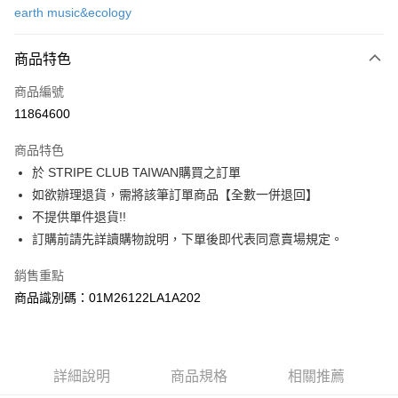
earth music&ecology
信用卡分期付款
3 期 0 利率 每期
NT$623
21家銀行
商品特色
合作金庫商業銀行
第一商業銀行
超商取貨付款
商品編號
華南商業銀行
彰化商業銀行
11864600
LINE Pay
上海商業儲蓄銀行
台北富邦商業銀行
國泰世華商業銀行
兆豐國際商業銀行
商品特色
Apple Pay
臺灣中小企業銀行
台中商業銀行
於 STRIPE CLUB TAIWAN購買之訂單
匯豐（台灣）商業銀行
華泰商業銀行
街口支付
如欲辦理退貨，需將該筆訂單商品【全數一併退回】
聯邦商業銀行
遠東國際商業銀行
元大商業銀行
永豐商業銀行
不提供單件退貨!!
悠遊付
玉山商業銀行
星展（台灣）商業銀行
訂購前請先詳讀購物說明，下單後即代表同意賣場規定。
台新國際商業銀行
中國信託商業銀行
Google Pay
台灣樂天信用卡公司
銷售重點
大哥付你分期
商品識別碼：01M26122LA1A202
相關說明
【大哥付你分期使用說明】
AFTEE先享後付
1.本服務由台灣大哥大提供，台灣大哥大用戶可立即使用無須另外申請。
2.付款方式選擇「大哥付你分期」，訂單成立後會自動跳轉到大哥付的交易
相關說明
詳細說明
商品規格
相關推薦
流程，驗證手機門號後，選擇欲分期的期數、繳款截止日，確認付款後即完
【關於「AFTEE先享後付」】
成交易。
ATM付款