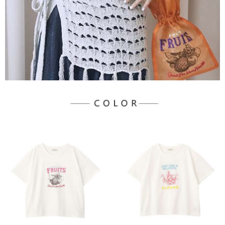
３．未成年的使用者請事先徵得法定代理人或監護人之同意方可使用
宅配
「AFTEE先享後付」，若未經同意申辦者引起之損失，本公司不負相關責
任。
每筆NT$90，滿NT$888(含以上)免運費
４．使用「AFTEE先享後付」時，將依據個別帳號之用戶狀況，依本公司即
時審查核予不同之上限額度；若仍有額度不足之情形，本公司將視審查結果
請求用戶進行身份認證。
５．嚴禁一人註冊多個帳號或使用他人資訊註冊。若發現惡意使用之情形，
恩沛科技股份有限公司將有權停止該用戶之使用額度並採取法律行動。