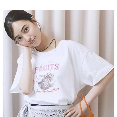
AFTEE先享後付是「在收到商品之後才付款」的支付方式。 讓您購物簡單
3.實際核准額度、可分期數及費用金額請依後續交易確認頁面所載為準。
便利好安心！
4.訂單成立30分鐘內，如未前往確認交易或遇審核未通過，訂單將自動取
１．簡單：不需註冊會員、不需綁卡、不需儲值。
運送方式
消。如遇「轉專審核」未通過狀況，表示未達大哥付你分期系統評分，恕無
２．便利：只要手機號碼，簡訊認證，即可結帳。
法說明評估內容。
３．安心：先確認商品／服務後，再付款。
全家取貨付款
【繳款方式說明】
1.分期款項不併入電信帳單，「大哥付你分期」於每月結算日後寄送繳費提
每筆NT$60，滿NT$388(含以上)免運費
【「AFTEE先享後付」結帳流程】
醒簡訊。
１．於結帳方式選擇「AFTEE先享後付」後，將跳轉至「AFTEE先享後付」
2.透過簡訊連結打開帳單後，可選擇「超商條碼／台灣大直營門市／銀行轉
全家純取貨
結帳頁面，進行簡訊認證並確認金額後，即可完成結帳。
帳／街口支付／iPASS MONEY」等通路繳費。
２．訂單成立數日內，您將收到繳費通知簡訊。
每筆NT$60，滿NT$388(含以上)免運費
３．收到繳費通知簡訊後14天內，點擊此簡訊中的連結，可透過四大超商／
【注意事項】
ATM／網路銀行／等多元方式進行付款，方視為交易完成。
萊爾富取貨付款
1.本服務係由「台灣大哥大股份有限公司」（以下簡稱本公司）所提供，讓
※ 請注意：結帳手續完成當下不需立刻繳費，但若您需要取消訂單，請聯絡
用戶於交易時，得透過本服務購買商品或服務，並由商店將買賣／分期付款
每筆NT$60，滿NT$888(含以上)免運費
購買商品的店家。未經商家同意取消之訂單仍視為有效，需透過AFTEE先享
買賣價金債權讓與本公司後，依約使用本公司帳單繳交帳款。
後付繳納相關費用。
2.基於同意付款使用「大哥付你分期」之契約關係目的，商店將以您的個人
萊爾富純取貨
※ 交易是否成功請以「AFTEE先享後付 」之結帳頁面顯示為準，若有關於
資料（包含姓名、電話或地址）提供予台灣大哥大進項蒐集、處理及利用，
是否繳費成功／繳費後需取消欲退款等相關疑問，請聯繫「AFTEE先享後付
每筆NT$60，滿NT$888(含以上)免運費
由本公司與您本人進行分期帳單所需資料之確認、核對及更正。
客戶支援中心」
https://netprotections.freshdesk.com/support/home
3.完整用戶服務條款，請詳閱以下連結：
https://oppay.tw/userRule
7-11取貨付款
【注意事項】
１．透過由恩沛科技股份有限公司提供之「AFTEE先享後付」服務完成之交
每筆NT$60，滿NT$888(含以上)免運費
易，需依本服務之必要範圍內提供個人資料，並將交易相關給付款項請求債
權轉讓予恩沛科技股份有限公司。
7-11純取貨
２．關於個人資料處理事宜，請瀏覽以下網址：
每筆NT$60，滿NT$888(含以上)免運費
https://aftee.tw/terms/#terms3