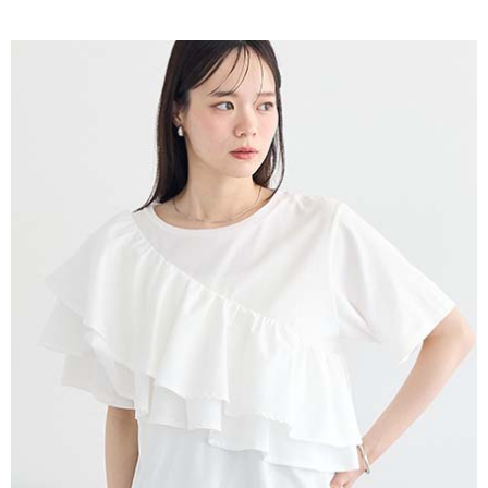
AFTEE先享後付是「在收到商品之後才付款」的支付方式。 讓您購物簡單
3.實際核准額度、可分期數及費用金額請依後續交易確認頁面所載為準。
便利好安心！
4.訂單成立30分鐘內，如未前往確認交易或遇審核未通過，訂單將自動取
１．簡單：不需註冊會員、不需綁卡、不需儲值。
運送方式
消。如遇「轉專審核」未通過狀況，表示未達大哥付你分期系統評分，恕無
２．便利：只要手機號碼，簡訊認證，即可結帳。
法說明評估內容。
３．安心：先確認商品／服務後，再付款。
全家取貨付款
【繳款方式說明】
1.分期款項不併入電信帳單，「大哥付你分期」於每月結算日後寄送繳費提
每筆NT$60，滿NT$388(含以上)免運費
【「AFTEE先享後付」結帳流程】
醒簡訊。
１．於結帳方式選擇「AFTEE先享後付」後，將跳轉至「AFTEE先享後付」
2.透過簡訊連結打開帳單後，可選擇「超商條碼／台灣大直營門市／銀行轉
全家純取貨
結帳頁面，進行簡訊認證並確認金額後，即可完成結帳。
帳／街口支付／iPASS MONEY」等通路繳費。
２．訂單成立數日內，您將收到繳費通知簡訊。
每筆NT$60，滿NT$388(含以上)免運費
３．收到繳費通知簡訊後14天內，點擊此簡訊中的連結，可透過四大超商／
【注意事項】
ATM／網路銀行／等多元方式進行付款，方視為交易完成。
萊爾富取貨付款
1.本服務係由「台灣大哥大股份有限公司」（以下簡稱本公司）所提供，讓
※ 請注意：結帳手續完成當下不需立刻繳費，但若您需要取消訂單，請聯絡
用戶於交易時，得透過本服務購買商品或服務，並由商店將買賣／分期付款
每筆NT$60，滿NT$888(含以上)免運費
購買商品的店家。未經商家同意取消之訂單仍視為有效，需透過AFTEE先享
買賣價金債權讓與本公司後，依約使用本公司帳單繳交帳款。
後付繳納相關費用。
2.基於同意付款使用「大哥付你分期」之契約關係目的，商店將以您的個人
萊爾富純取貨
※ 交易是否成功請以「AFTEE先享後付 」之結帳頁面顯示為準，若有關於
資料（包含姓名、電話或地址）提供予台灣大哥大進項蒐集、處理及利用，
是否繳費成功／繳費後需取消欲退款等相關疑問，請聯繫「AFTEE先享後付
每筆NT$60，滿NT$888(含以上)免運費
由本公司與您本人進行分期帳單所需資料之確認、核對及更正。
客戶支援中心」
https://netprotections.freshdesk.com/support/home
3.完整用戶服務條款，請詳閱以下連結：
https://oppay.tw/userRule
7-11取貨付款
【注意事項】
１．透過由恩沛科技股份有限公司提供之「AFTEE先享後付」服務完成之交
每筆NT$60，滿NT$888(含以上)免運費
易，需依本服務之必要範圍內提供個人資料，並將交易相關給付款項請求債
權轉讓予恩沛科技股份有限公司。
7-11純取貨
２．關於個人資料處理事宜，請瀏覽以下網址：
每筆NT$60，滿NT$888(含以上)免運費
https://aftee.tw/terms/#terms3