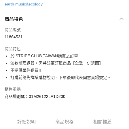
earth music&ecology
信用卡分期付款
3 期 0 利率 每期
NT$553
21家銀行
商品特色
合作金庫商業銀行
第一商業銀行
超商取貨付款
商品編號
華南商業銀行
彰化商業銀行
11864531
LINE Pay
上海商業儲蓄銀行
台北富邦商業銀行
國泰世華商業銀行
兆豐國際商業銀行
商品特色
Apple Pay
臺灣中小企業銀行
台中商業銀行
於 STRIPE CLUB TAIWAN購買之訂單
匯豐（台灣）商業銀行
華泰商業銀行
街口支付
如欲辦理退貨，需將該筆訂單商品【全數一併退回】
聯邦商業銀行
遠東國際商業銀行
元大商業銀行
永豐商業銀行
不提供單件退貨!!
悠遊付
玉山商業銀行
星展（台灣）商業銀行
訂購前請先詳讀購物說明，下單後即代表同意賣場規定。
台新國際商業銀行
中國信託商業銀行
Google Pay
台灣樂天信用卡公司
銷售重點
大哥付你分期
商品識別碼：01M26122LA1D200
相關說明
【大哥付你分期使用說明】
AFTEE先享後付
1.本服務由台灣大哥大提供，台灣大哥大用戶可立即使用無須另外申請。
2.付款方式選擇「大哥付你分期」，訂單成立後會自動跳轉到大哥付的交易
相關說明
詳細說明
商品規格
相關推薦
流程，驗證手機門號後，選擇欲分期的期數、繳款截止日，確認付款後即完
【關於「AFTEE先享後付」】
成交易。
ATM付款