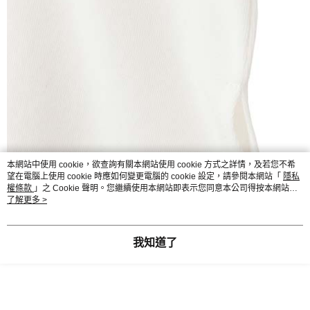
本網站中使用 cookie，欲查詢有關本網站使用 cookie 方式之詳情，及若您不希
望在電腦上使用 cookie 時應如何變更電腦的 cookie 設定，請參閱本網站「
隱私
權條款
」之 Cookie 聲明。您繼續使用本網站即表示您同意本公司得按本網站使
用條款之 Cookie 聲明使用 cookie。
了解更多 >
我知道了