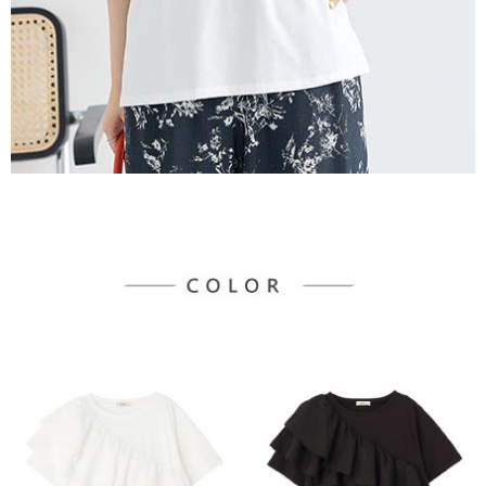
３．未成年的使用者請事先徵得法定代理人或監護人之同意方可使用
宅配
「AFTEE先享後付」，若未經同意申辦者引起之損失，本公司不負相關責
任。
每筆NT$90，滿NT$888(含以上)免運費
４．使用「AFTEE先享後付」時，將依據個別帳號之用戶狀況，依本公司即
時審查核予不同之上限額度；若仍有額度不足之情形，本公司將視審查結果
請求用戶進行身份認證。
５．嚴禁一人註冊多個帳號或使用他人資訊註冊。若發現惡意使用之情形，
恩沛科技股份有限公司將有權停止該用戶之使用額度並採取法律行動。