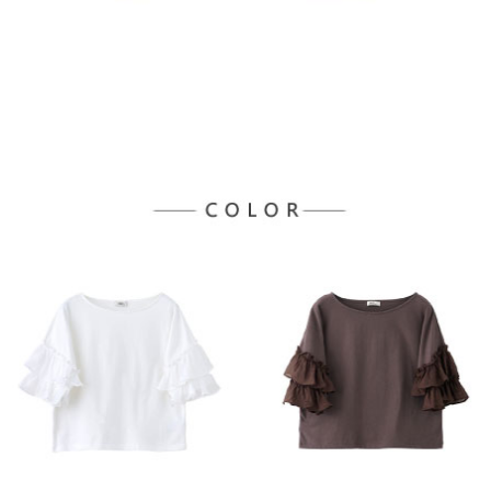
宅配
「AFTEE先享後付」，若未經同意申辦者引起之損失，本公司不負相關責
任。
每筆NT$90，滿NT$888(含以上)免運費
４．使用「AFTEE先享後付」時，將依據個別帳號之用戶狀況，依本公司即
時審查核予不同之上限額度；若仍有額度不足之情形，本公司將視審查結果
請求用戶進行身份認證。
５．嚴禁一人註冊多個帳號或使用他人資訊註冊。若發現惡意使用之情形，
恩沛科技股份有限公司將有權停止該用戶之使用額度並採取法律行動。