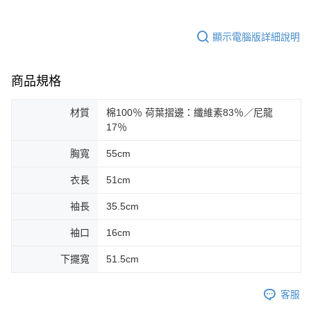
顯示電腦版詳細說明
商品規格
材質
棉100％ 荷葉摺邊：纖維素83％／尼龍
17％
胸寬
55cm
衣長
51cm
袖長
35.5cm
袖口
16cm
下擺寬
51.5cm
客服