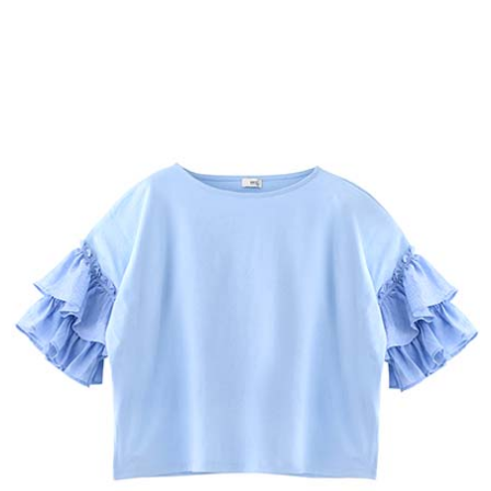
便利好安心！
4.訂單成立30分鐘內，如未前往確認交易或遇審核未通過，訂單將自動取
１．簡單：不需註冊會員、不需綁卡、不需儲值。
運送方式
消。如遇「轉專審核」未通過狀況，表示未達大哥付你分期系統評分，恕無
２．便利：只要手機號碼，簡訊認證，即可結帳。
法說明評估內容。
３．安心：先確認商品／服務後，再付款。
全家取貨付款
【繳款方式說明】
1.分期款項不併入電信帳單，「大哥付你分期」於每月結算日後寄送繳費提
每筆NT$60，滿NT$388(含以上)免運費
【「AFTEE先享後付」結帳流程】
醒簡訊。
１．於結帳方式選擇「AFTEE先享後付」後，將跳轉至「AFTEE先享後付」
2.透過簡訊連結打開帳單後，可選擇「超商條碼／台灣大直營門市／銀行轉
全家純取貨
結帳頁面，進行簡訊認證並確認金額後，即可完成結帳。
帳／街口支付／iPASS MONEY」等通路繳費。
２．訂單成立數日內，您將收到繳費通知簡訊。
每筆NT$60，滿NT$388(含以上)免運費
３．收到繳費通知簡訊後14天內，點擊此簡訊中的連結，可透過四大超商／
【注意事項】
ATM／網路銀行／等多元方式進行付款，方視為交易完成。
萊爾富取貨付款
1.本服務係由「台灣大哥大股份有限公司」（以下簡稱本公司）所提供，讓
※ 請注意：結帳手續完成當下不需立刻繳費，但若您需要取消訂單，請聯絡
用戶於交易時，得透過本服務購買商品或服務，並由商店將買賣／分期付款
每筆NT$60，滿NT$888(含以上)免運費
購買商品的店家。未經商家同意取消之訂單仍視為有效，需透過AFTEE先享
買賣價金債權讓與本公司後，依約使用本公司帳單繳交帳款。
後付繳納相關費用。
2.基於同意付款使用「大哥付你分期」之契約關係目的，商店將以您的個人
萊爾富純取貨
※ 交易是否成功請以「AFTEE先享後付 」之結帳頁面顯示為準，若有關於
資料（包含姓名、電話或地址）提供予台灣大哥大進項蒐集、處理及利用，
是否繳費成功／繳費後需取消欲退款等相關疑問，請聯繫「AFTEE先享後付
每筆NT$60，滿NT$888(含以上)免運費
由本公司與您本人進行分期帳單所需資料之確認、核對及更正。
客戶支援中心」
https://netprotections.freshdesk.com/support/home
3.完整用戶服務條款，請詳閱以下連結：
https://oppay.tw/userRule
7-11取貨付款
【注意事項】
１．透過由恩沛科技股份有限公司提供之「AFTEE先享後付」服務完成之交
每筆NT$60，滿NT$888(含以上)免運費
易，需依本服務之必要範圍內提供個人資料，並將交易相關給付款項請求債
權轉讓予恩沛科技股份有限公司。
7-11純取貨
２．關於個人資料處理事宜，請瀏覽以下網址：
每筆NT$60，滿NT$888(含以上)免運費
https://aftee.tw/terms/#terms3
３．未成年的使用者請事先徵得法定代理人或監護人之同意方可使用