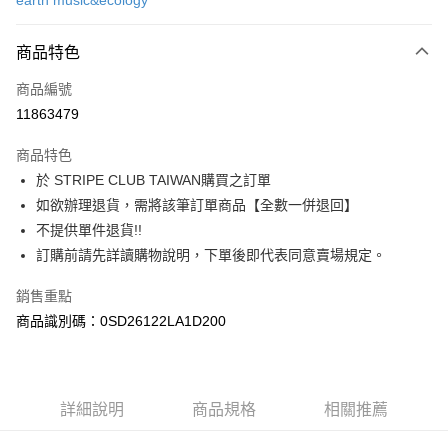
earth music&ecology
信用卡分期付款
3 期 0 利率 每期
NT$330
21家銀行
商品特色
合作金庫商業銀行
第一商業銀行
超商取貨付款
商品編號
華南商業銀行
彰化商業銀行
11863479
LINE Pay
上海商業儲蓄銀行
台北富邦商業銀行
國泰世華商業銀行
兆豐國際商業銀行
商品特色
Apple Pay
臺灣中小企業銀行
台中商業銀行
於 STRIPE CLUB TAIWAN購買之訂單
匯豐（台灣）商業銀行
華泰商業銀行
街口支付
如欲辦理退貨，需將該筆訂單商品【全數一併退回】
聯邦商業銀行
遠東國際商業銀行
元大商業銀行
永豐商業銀行
不提供單件退貨!!
悠遊付
玉山商業銀行
星展（台灣）商業銀行
訂購前請先詳讀購物說明，下單後即代表同意賣場規定。
台新國際商業銀行
中國信託商業銀行
Google Pay
台灣樂天信用卡公司
銷售重點
大哥付你分期
商品識別碼：0SD26122LA1D200
相關說明
【大哥付你分期使用說明】
AFTEE先享後付
1.本服務由台灣大哥大提供，台灣大哥大用戶可立即使用無須另外申請。
2.付款方式選擇「大哥付你分期」，訂單成立後會自動跳轉到大哥付的交易
相關說明
詳細說明
商品規格
相關推薦
流程，驗證手機門號後，選擇欲分期的期數、繳款截止日，確認付款後即完
【關於「AFTEE先享後付」】
成交易。
ATM付款
AFTEE先享後付是「在收到商品之後才付款」的支付方式。 讓您購物簡單
3.實際核准額度、可分期數及費用金額請依後續交易確認頁面所載為準。