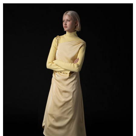
4.訂單成立30分鐘內，如未前往確認交易或遇審核未通過，訂單將自動取
１．簡單：不需註冊會員、不需綁卡、不需儲值。
運送方式
消。如遇「轉專審核」未通過狀況，表示未達大哥付你分期系統評分，恕無
２．便利：只要手機號碼，簡訊認證，即可結帳。
法說明評估內容。
３．安心：先確認商品／服務後，再付款。
全家取貨付款
【繳款方式說明】
1.分期款項不併入電信帳單，「大哥付你分期」於每月結算日後寄送繳費提
每筆NT$60，滿NT$388(含以上)免運費
【「AFTEE先享後付」結帳流程】
醒簡訊。
１．於結帳方式選擇「AFTEE先享後付」後，將跳轉至「AFTEE先享後付」
2.透過簡訊連結打開帳單後，可選擇「超商條碼／台灣大直營門市／銀行轉
全家純取貨
結帳頁面，進行簡訊認證並確認金額後，即可完成結帳。
帳／街口支付／iPASS MONEY」等通路繳費。
２．訂單成立數日內，您將收到繳費通知簡訊。
每筆NT$60，滿NT$388(含以上)免運費
３．收到繳費通知簡訊後14天內，點擊此簡訊中的連結，可透過四大超商／
【注意事項】
ATM／網路銀行／等多元方式進行付款，方視為交易完成。
萊爾富取貨付款
1.本服務係由「台灣大哥大股份有限公司」（以下簡稱本公司）所提供，讓
※ 請注意：結帳手續完成當下不需立刻繳費，但若您需要取消訂單，請聯絡
用戶於交易時，得透過本服務購買商品或服務，並由商店將買賣／分期付款
每筆NT$60，滿NT$888(含以上)免運費
購買商品的店家。未經商家同意取消之訂單仍視為有效，需透過AFTEE先享
買賣價金債權讓與本公司後，依約使用本公司帳單繳交帳款。
後付繳納相關費用。
2.基於同意付款使用「大哥付你分期」之契約關係目的，商店將以您的個人
萊爾富純取貨
※ 交易是否成功請以「AFTEE先享後付 」之結帳頁面顯示為準，若有關於
資料（包含姓名、電話或地址）提供予台灣大哥大進項蒐集、處理及利用，
是否繳費成功／繳費後需取消欲退款等相關疑問，請聯繫「AFTEE先享後付
每筆NT$60，滿NT$888(含以上)免運費
由本公司與您本人進行分期帳單所需資料之確認、核對及更正。
客戶支援中心」
https://netprotections.freshdesk.com/support/home
3.完整用戶服務條款，請詳閱以下連結：
https://oppay.tw/userRule
7-11取貨付款
【注意事項】
１．透過由恩沛科技股份有限公司提供之「AFTEE先享後付」服務完成之交
每筆NT$60，滿NT$888(含以上)免運費
易，需依本服務之必要範圍內提供個人資料，並將交易相關給付款項請求債
權轉讓予恩沛科技股份有限公司。
7-11純取貨
２．關於個人資料處理事宜，請瀏覽以下網址：
每筆NT$60，滿NT$888(含以上)免運費
https://aftee.tw/terms/#terms3
３．未成年的使用者請事先徵得法定代理人或監護人之同意方可使用
宅配
「AFTEE先享後付」，若未經同意申辦者引起之損失，本公司不負相關責