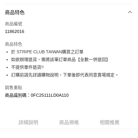
信用卡分期付款
3 期 0 利率 每期
NT$1,683
21家銀行
商品特色
合作金庫商業銀行
第一商業銀行
超商取貨付款
商品編號
華南商業銀行
彰化商業銀行
11862016
LINE Pay
上海商業儲蓄銀行
台北富邦商業銀行
國泰世華商業銀行
兆豐國際商業銀行
商品特色
Apple Pay
臺灣中小企業銀行
台中商業銀行
於 STRIPE CLUB TAIWAN購買之訂單
匯豐（台灣）商業銀行
華泰商業銀行
街口支付
如欲辦理退貨，需將該筆訂單商品【全數一併退回】
聯邦商業銀行
遠東國際商業銀行
元大商業銀行
永豐商業銀行
不提供單件退貨!!
悠遊付
玉山商業銀行
星展（台灣）商業銀行
訂購前請先詳讀購物說明，下單後即代表同意賣場規定。
台新國際商業銀行
中國信託商業銀行
Google Pay
台灣樂天信用卡公司
銷售重點
大哥付你分期
商品識別碼：0FC25111LD0A110
相關說明
【大哥付你分期使用說明】
AFTEE先享後付
1.本服務由台灣大哥大提供，台灣大哥大用戶可立即使用無須另外申請。
2.付款方式選擇「大哥付你分期」，訂單成立後會自動跳轉到大哥付的交易
相關說明
詳細說明
商品規格
相關推薦
流程，驗證手機門號後，選擇欲分期的期數、繳款截止日，確認付款後即完
【關於「AFTEE先享後付」】
成交易。
ATM付款
AFTEE先享後付是「在收到商品之後才付款」的支付方式。 讓您購物簡單
3.實際核准額度、可分期數及費用金額請依後續交易確認頁面所載為準。
便利好安心！