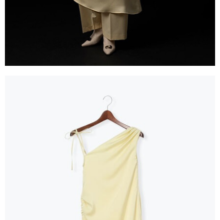
任。
每筆NT$90，滿NT$888(含以上)免運費
４．使用「AFTEE先享後付」時，將依據個別帳號之用戶狀況，依本公司即
時審查核予不同之上限額度；若仍有額度不足之情形，本公司將視審查結果
請求用戶進行身份認證。
５．嚴禁一人註冊多個帳號或使用他人資訊註冊。若發現惡意使用之情形，
恩沛科技股份有限公司將有權停止該用戶之使用額度並採取法律行動。