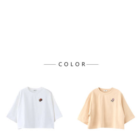
３．未成年的使用者請事先徵得法定代理人或監護人之同意方可使用
宅配
「AFTEE先享後付」，若未經同意申辦者引起之損失，本公司不負相關責
任。
每筆NT$90，滿NT$888(含以上)免運費
４．使用「AFTEE先享後付」時，將依據個別帳號之用戶狀況，依本公司即
時審查核予不同之上限額度；若仍有額度不足之情形，本公司將視審查結果
請求用戶進行身份認證。
５．嚴禁一人註冊多個帳號或使用他人資訊註冊。若發現惡意使用之情形，
恩沛科技股份有限公司將有權停止該用戶之使用額度並採取法律行動。