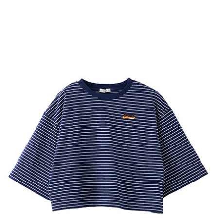
AFTEE先享後付是「在收到商品之後才付款」的支付方式。 讓您購物簡單
3.實際核准額度、可分期數及費用金額請依後續交易確認頁面所載為準。
便利好安心！
4.訂單成立30分鐘內，如未前往確認交易或遇審核未通過，訂單將自動取
１．簡單：不需註冊會員、不需綁卡、不需儲值。
運送方式
消。如遇「轉專審核」未通過狀況，表示未達大哥付你分期系統評分，恕無
２．便利：只要手機號碼，簡訊認證，即可結帳。
法說明評估內容。
３．安心：先確認商品／服務後，再付款。
全家取貨付款
【繳款方式說明】
1.分期款項不併入電信帳單，「大哥付你分期」於每月結算日後寄送繳費提
每筆NT$60，滿NT$388(含以上)免運費
【「AFTEE先享後付」結帳流程】
醒簡訊。
１．於結帳方式選擇「AFTEE先享後付」後，將跳轉至「AFTEE先享後付」
2.透過簡訊連結打開帳單後，可選擇「超商條碼／台灣大直營門市／銀行轉
全家純取貨
結帳頁面，進行簡訊認證並確認金額後，即可完成結帳。
帳／街口支付／iPASS MONEY」等通路繳費。
２．訂單成立數日內，您將收到繳費通知簡訊。
每筆NT$60，滿NT$388(含以上)免運費
３．收到繳費通知簡訊後14天內，點擊此簡訊中的連結，可透過四大超商／
【注意事項】
ATM／網路銀行／等多元方式進行付款，方視為交易完成。
萊爾富取貨付款
1.本服務係由「台灣大哥大股份有限公司」（以下簡稱本公司）所提供，讓
※ 請注意：結帳手續完成當下不需立刻繳費，但若您需要取消訂單，請聯絡
用戶於交易時，得透過本服務購買商品或服務，並由商店將買賣／分期付款
每筆NT$60，滿NT$888(含以上)免運費
購買商品的店家。未經商家同意取消之訂單仍視為有效，需透過AFTEE先享
買賣價金債權讓與本公司後，依約使用本公司帳單繳交帳款。
後付繳納相關費用。
2.基於同意付款使用「大哥付你分期」之契約關係目的，商店將以您的個人
萊爾富純取貨
※ 交易是否成功請以「AFTEE先享後付 」之結帳頁面顯示為準，若有關於
資料（包含姓名、電話或地址）提供予台灣大哥大進項蒐集、處理及利用，
是否繳費成功／繳費後需取消欲退款等相關疑問，請聯繫「AFTEE先享後付
每筆NT$60，滿NT$888(含以上)免運費
由本公司與您本人進行分期帳單所需資料之確認、核對及更正。
客戶支援中心」
https://netprotections.freshdesk.com/support/home
3.完整用戶服務條款，請詳閱以下連結：
https://oppay.tw/userRule
7-11取貨付款
【注意事項】
１．透過由恩沛科技股份有限公司提供之「AFTEE先享後付」服務完成之交
每筆NT$60，滿NT$888(含以上)免運費
易，需依本服務之必要範圍內提供個人資料，並將交易相關給付款項請求債
權轉讓予恩沛科技股份有限公司。
7-11純取貨
２．關於個人資料處理事宜，請瀏覽以下網址：
每筆NT$60，滿NT$888(含以上)免運費
https://aftee.tw/terms/#terms3