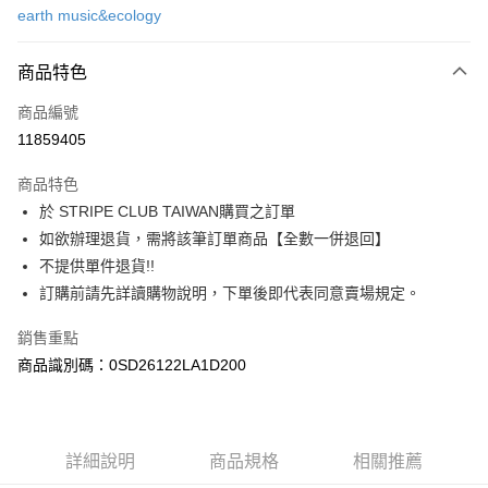
earth music&ecology
信用卡分期付款
3 期 0 利率 每期
NT$296
21家銀行
商品特色
合作金庫商業銀行
第一商業銀行
超商取貨付款
商品編號
華南商業銀行
彰化商業銀行
11859405
LINE Pay
上海商業儲蓄銀行
台北富邦商業銀行
國泰世華商業銀行
兆豐國際商業銀行
商品特色
Apple Pay
臺灣中小企業銀行
台中商業銀行
於 STRIPE CLUB TAIWAN購買之訂單
匯豐（台灣）商業銀行
華泰商業銀行
街口支付
如欲辦理退貨，需將該筆訂單商品【全數一併退回】
聯邦商業銀行
遠東國際商業銀行
元大商業銀行
永豐商業銀行
不提供單件退貨!!
悠遊付
玉山商業銀行
星展（台灣）商業銀行
訂購前請先詳讀購物說明，下單後即代表同意賣場規定。
台新國際商業銀行
中國信託商業銀行
Google Pay
台灣樂天信用卡公司
銷售重點
大哥付你分期
商品識別碼：0SD26122LA1D200
相關說明
【大哥付你分期使用說明】
AFTEE先享後付
1.本服務由台灣大哥大提供，台灣大哥大用戶可立即使用無須另外申請。
2.付款方式選擇「大哥付你分期」，訂單成立後會自動跳轉到大哥付的交易
相關說明
詳細說明
商品規格
相關推薦
流程，驗證手機門號後，選擇欲分期的期數、繳款截止日，確認付款後即完
【關於「AFTEE先享後付」】
成交易。
ATM付款