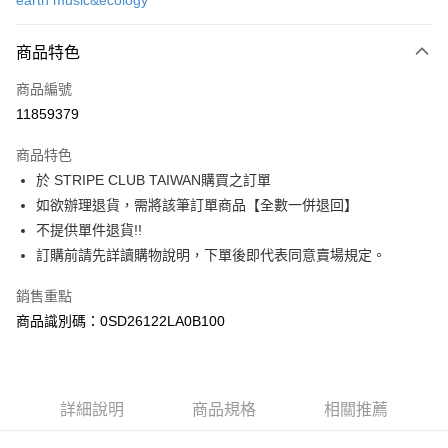
earth music&ecology
信用卡分期付款
3 期 0 利率 每期
NT$496
21家銀行
商品特色
合作金庫商業銀行
第一商業銀行
超商取貨付款
商品編號
華南商業銀行
彰化商業銀行
11859379
LINE Pay
上海商業儲蓄銀行
台北富邦商業銀行
國泰世華商業銀行
兆豐國際商業銀行
商品特色
Apple Pay
臺灣中小企業銀行
台中商業銀行
於 STRIPE CLUB TAIWAN購買之訂單
匯豐（台灣）商業銀行
華泰商業銀行
街口支付
如欲辦理退貨，需將該筆訂單商品【全數一併退回】
聯邦商業銀行
遠東國際商業銀行
元大商業銀行
永豐商業銀行
不提供單件退貨!!
悠遊付
玉山商業銀行
星展（台灣）商業銀行
訂購前請先詳讀購物說明，下單後即代表同意賣場規定。
台新國際商業銀行
中國信託商業銀行
Google Pay
台灣樂天信用卡公司
銷售重點
大哥付你分期
商品識別碼：0SD26122LA0B100
相關說明
【大哥付你分期使用說明】
AFTEE先享後付
1.本服務由台灣大哥大提供，台灣大哥大用戶可立即使用無須另外申請。
2.付款方式選擇「大哥付你分期」，訂單成立後會自動跳轉到大哥付的交易
相關說明
詳細說明
商品規格
相關推薦
流程，驗證手機門號後，選擇欲分期的期數、繳款截止日，確認付款後即完
【關於「AFTEE先享後付」】
成交易。
ATM付款
AFTEE先享後付是「在收到商品之後才付款」的支付方式。 讓您購物簡單
3.實際核准額度、可分期數及費用金額請依後續交易確認頁面所載為準。