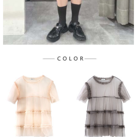
宅配
「AFTEE先享後付」，若未經同意申辦者引起之損失，本公司不負相關責
任。
每筆NT$90，滿NT$1,500(含以上)免運費
４．使用「AFTEE先享後付」時，將依據個別帳號之用戶狀況，依本公司即
時審查核予不同之上限額度；若仍有額度不足之情形，本公司將視審查結果
請求用戶進行身份認證。
５．嚴禁一人註冊多個帳號或使用他人資訊註冊。若發現惡意使用之情形，
恩沛科技股份有限公司將有權停止該用戶之使用額度並採取法律行動。