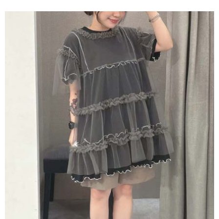
便利好安心！
4.訂單成立30分鐘內，如未前往確認交易或遇審核未通過，訂單將自動取
１．簡單：不需註冊會員、不需綁卡、不需儲值。
運送方式
消。如遇「轉專審核」未通過狀況，表示未達大哥付你分期系統評分，恕無
２．便利：只要手機號碼，簡訊認證，即可結帳。
法說明評估內容。
３．安心：先確認商品／服務後，再付款。
全家取貨付款
【繳款方式說明】
1.分期款項不併入電信帳單，「大哥付你分期」於每月結算日後寄送繳費提
每筆NT$60，滿NT$1,500(含以上)免運費
【「AFTEE先享後付」結帳流程】
醒簡訊。
１．於結帳方式選擇「AFTEE先享後付」後，將跳轉至「AFTEE先享後付」
2.透過簡訊連結打開帳單後，可選擇「超商條碼／台灣大直營門市／銀行轉
全家純取貨
結帳頁面，進行簡訊認證並確認金額後，即可完成結帳。
帳／街口支付／iPASS MONEY」等通路繳費。
２．訂單成立數日內，您將收到繳費通知簡訊。
每筆NT$60，滿NT$1,500(含以上)免運費
３．收到繳費通知簡訊後14天內，點擊此簡訊中的連結，可透過四大超商／
【注意事項】
ATM／網路銀行／等多元方式進行付款，方視為交易完成。
萊爾富取貨付款
1.本服務係由「台灣大哥大股份有限公司」（以下簡稱本公司）所提供，讓
※ 請注意：結帳手續完成當下不需立刻繳費，但若您需要取消訂單，請聯絡
用戶於交易時，得透過本服務購買商品或服務，並由商店將買賣／分期付款
每筆NT$60，滿NT$1,500(含以上)免運費
購買商品的店家。未經商家同意取消之訂單仍視為有效，需透過AFTEE先享
買賣價金債權讓與本公司後，依約使用本公司帳單繳交帳款。
後付繳納相關費用。
2.基於同意付款使用「大哥付你分期」之契約關係目的，商店將以您的個人
萊爾富純取貨
※ 交易是否成功請以「AFTEE先享後付 」之結帳頁面顯示為準，若有關於
資料（包含姓名、電話或地址）提供予台灣大哥大進項蒐集、處理及利用，
是否繳費成功／繳費後需取消欲退款等相關疑問，請聯繫「AFTEE先享後付
每筆NT$60，滿NT$1,500(含以上)免運費
由本公司與您本人進行分期帳單所需資料之確認、核對及更正。
客戶支援中心」
https://netprotections.freshdesk.com/support/home
3.完整用戶服務條款，請詳閱以下連結：
https://oppay.tw/userRule
7-11取貨付款
【注意事項】
１．透過由恩沛科技股份有限公司提供之「AFTEE先享後付」服務完成之交
每筆NT$60，滿NT$1,500(含以上)免運費
易，需依本服務之必要範圍內提供個人資料，並將交易相關給付款項請求債
權轉讓予恩沛科技股份有限公司。
7-11純取貨
２．關於個人資料處理事宜，請瀏覽以下網址：
每筆NT$60，滿NT$1,500(含以上)免運費
https://aftee.tw/terms/#terms3
３．未成年的使用者請事先徵得法定代理人或監護人之同意方可使用