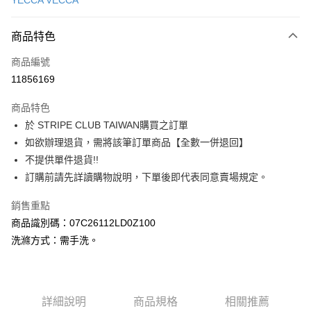
YECCA VECCA
信用卡分期付款
3 期 0 利率 每期
NT$2,393
21家銀行
商品特色
合作金庫商業銀行
第一商業銀行
超商取貨付款
商品編號
華南商業銀行
彰化商業銀行
11856169
LINE Pay
上海商業儲蓄銀行
台北富邦商業銀行
國泰世華商業銀行
兆豐國際商業銀行
商品特色
Apple Pay
臺灣中小企業銀行
台中商業銀行
於 STRIPE CLUB TAIWAN購買之訂單
匯豐（台灣）商業銀行
華泰商業銀行
街口支付
如欲辦理退貨，需將該筆訂單商品【全數一併退回】
聯邦商業銀行
遠東國際商業銀行
元大商業銀行
永豐商業銀行
不提供單件退貨!!
悠遊付
玉山商業銀行
星展（台灣）商業銀行
訂購前請先詳讀購物說明，下單後即代表同意賣場規定。
台新國際商業銀行
中國信託商業銀行
Google Pay
台灣樂天信用卡公司
銷售重點
大哥付你分期
商品識別碼：07C26112LD0Z100
相關說明
洗滌方式：需手洗。
【大哥付你分期使用說明】
AFTEE先享後付
1.本服務由台灣大哥大提供，台灣大哥大用戶可立即使用無須另外申請。
2.付款方式選擇「大哥付你分期」，訂單成立後會自動跳轉到大哥付的交易
相關說明
流程，驗證手機門號後，選擇欲分期的期數、繳款截止日，確認付款後即完
【關於「AFTEE先享後付」】
成交易。
ATM付款
詳細說明
商品規格
相關推薦
AFTEE先享後付是「在收到商品之後才付款」的支付方式。 讓您購物簡單
3.實際核准額度、可分期數及費用金額請依後續交易確認頁面所載為準。