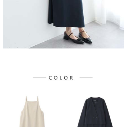
宅配
「AFTEE先享後付」，若未經同意申辦者引起之損失，本公司不負相關責
任。
每筆NT$90，滿NT$1,500(含以上)免運費
４．使用「AFTEE先享後付」時，將依據個別帳號之用戶狀況，依本公司即
時審查核予不同之上限額度；若仍有額度不足之情形，本公司將視審查結果
請求用戶進行身份認證。
５．嚴禁一人註冊多個帳號或使用他人資訊註冊。若發現惡意使用之情形，
恩沛科技股份有限公司將有權停止該用戶之使用額度並採取法律行動。