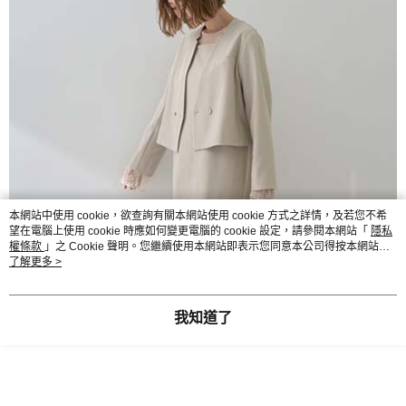
本網站中使用 cookie，欲查詢有關本網站使用 cookie 方式之詳情，及若您不希
望在電腦上使用 cookie 時應如何變更電腦的 cookie 設定，請參閱本網站「
隱私
權條款
」之 Cookie 聲明。您繼續使用本網站即表示您同意本公司得按本網站使
用條款之 Cookie 聲明使用 cookie。
了解更多 >
我知道了