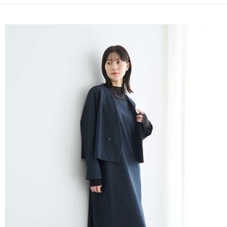
便利好安心！
4.訂單成立30分鐘內，如未前往確認交易或遇審核未通過，訂單將自動取
１．簡單：不需註冊會員、不需綁卡、不需儲值。
運送方式
消。如遇「轉專審核」未通過狀況，表示未達大哥付你分期系統評分，恕無
２．便利：只要手機號碼，簡訊認證，即可結帳。
法說明評估內容。
３．安心：先確認商品／服務後，再付款。
全家取貨付款
【繳款方式說明】
1.分期款項不併入電信帳單，「大哥付你分期」於每月結算日後寄送繳費提
每筆NT$60，滿NT$1,500(含以上)免運費
【「AFTEE先享後付」結帳流程】
醒簡訊。
１．於結帳方式選擇「AFTEE先享後付」後，將跳轉至「AFTEE先享後付」
2.透過簡訊連結打開帳單後，可選擇「超商條碼／台灣大直營門市／銀行轉
全家純取貨
結帳頁面，進行簡訊認證並確認金額後，即可完成結帳。
帳／街口支付／iPASS MONEY」等通路繳費。
２．訂單成立數日內，您將收到繳費通知簡訊。
每筆NT$60，滿NT$1,500(含以上)免運費
３．收到繳費通知簡訊後14天內，點擊此簡訊中的連結，可透過四大超商／
【注意事項】
ATM／網路銀行／等多元方式進行付款，方視為交易完成。
萊爾富取貨付款
1.本服務係由「台灣大哥大股份有限公司」（以下簡稱本公司）所提供，讓
※ 請注意：結帳手續完成當下不需立刻繳費，但若您需要取消訂單，請聯絡
用戶於交易時，得透過本服務購買商品或服務，並由商店將買賣／分期付款
每筆NT$60，滿NT$1,500(含以上)免運費
購買商品的店家。未經商家同意取消之訂單仍視為有效，需透過AFTEE先享
買賣價金債權讓與本公司後，依約使用本公司帳單繳交帳款。
後付繳納相關費用。
2.基於同意付款使用「大哥付你分期」之契約關係目的，商店將以您的個人
萊爾富純取貨
※ 交易是否成功請以「AFTEE先享後付 」之結帳頁面顯示為準，若有關於
資料（包含姓名、電話或地址）提供予台灣大哥大進項蒐集、處理及利用，
是否繳費成功／繳費後需取消欲退款等相關疑問，請聯繫「AFTEE先享後付
每筆NT$60，滿NT$1,500(含以上)免運費
由本公司與您本人進行分期帳單所需資料之確認、核對及更正。
客戶支援中心」
https://netprotections.freshdesk.com/support/home
3.完整用戶服務條款，請詳閱以下連結：
https://oppay.tw/userRule
7-11取貨付款
【注意事項】
１．透過由恩沛科技股份有限公司提供之「AFTEE先享後付」服務完成之交
每筆NT$60，滿NT$1,500(含以上)免運費
易，需依本服務之必要範圍內提供個人資料，並將交易相關給付款項請求債
權轉讓予恩沛科技股份有限公司。
7-11純取貨
２．關於個人資料處理事宜，請瀏覽以下網址：
每筆NT$60，滿NT$1,500(含以上)免運費
https://aftee.tw/terms/#terms3
３．未成年的使用者請事先徵得法定代理人或監護人之同意方可使用