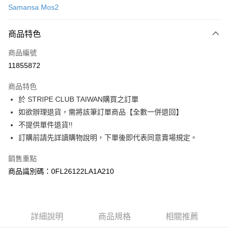
Samansa Mos2
信用卡分期付款
3 期 0 利率 每期
NT$406
21家銀行
商品特色
合作金庫商業銀行
第一商業銀行
超商取貨付款
商品編號
華南商業銀行
彰化商業銀行
11855872
LINE Pay
上海商業儲蓄銀行
台北富邦商業銀行
國泰世華商業銀行
兆豐國際商業銀行
商品特色
Apple Pay
臺灣中小企業銀行
台中商業銀行
於 STRIPE CLUB TAIWAN購買之訂單
匯豐（台灣）商業銀行
華泰商業銀行
街口支付
如欲辦理退貨，需將該筆訂單商品【全數一併退回】
聯邦商業銀行
遠東國際商業銀行
元大商業銀行
永豐商業銀行
不提供單件退貨!!
悠遊付
玉山商業銀行
星展（台灣）商業銀行
訂購前請先詳讀購物說明，下單後即代表同意賣場規定。
台新國際商業銀行
中國信託商業銀行
Google Pay
台灣樂天信用卡公司
銷售重點
大哥付你分期
商品識別碼：0FL26122LA1A210
相關說明
【大哥付你分期使用說明】
AFTEE先享後付
1.本服務由台灣大哥大提供，台灣大哥大用戶可立即使用無須另外申請。
2.付款方式選擇「大哥付你分期」，訂單成立後會自動跳轉到大哥付的交易
相關說明
詳細說明
商品規格
相關推薦
流程，驗證手機門號後，選擇欲分期的期數、繳款截止日，確認付款後即完
【關於「AFTEE先享後付」】
成交易。
ATM付款