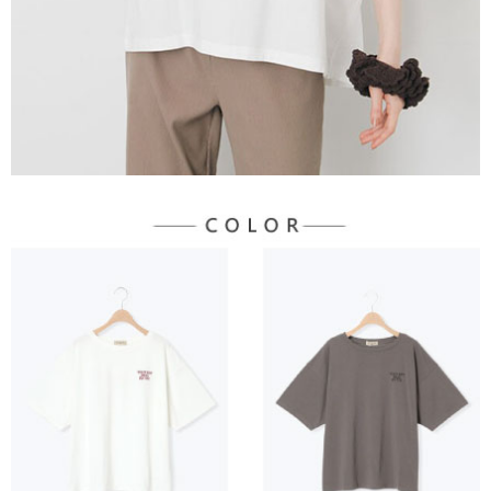
３．未成年的使用者請事先徵得法定代理人或監護人之同意方可使用
宅配
「AFTEE先享後付」，若未經同意申辦者引起之損失，本公司不負相關責
任。
每筆NT$90，滿NT$888(含以上)免運費
４．使用「AFTEE先享後付」時，將依據個別帳號之用戶狀況，依本公司即
時審查核予不同之上限額度；若仍有額度不足之情形，本公司將視審查結果
請求用戶進行身份認證。
５．嚴禁一人註冊多個帳號或使用他人資訊註冊。若發現惡意使用之情形，
恩沛科技股份有限公司將有權停止該用戶之使用額度並採取法律行動。