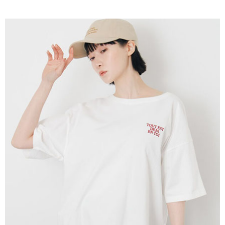
AFTEE先享後付是「在收到商品之後才付款」的支付方式。 讓您購物簡單
3.實際核准額度、可分期數及費用金額請依後續交易確認頁面所載為準。
便利好安心！
4.訂單成立30分鐘內，如未前往確認交易或遇審核未通過，訂單將自動取
１．簡單：不需註冊會員、不需綁卡、不需儲值。
運送方式
消。如遇「轉專審核」未通過狀況，表示未達大哥付你分期系統評分，恕無
２．便利：只要手機號碼，簡訊認證，即可結帳。
法說明評估內容。
３．安心：先確認商品／服務後，再付款。
全家取貨付款
【繳款方式說明】
1.分期款項不併入電信帳單，「大哥付你分期」於每月結算日後寄送繳費提
每筆NT$60，滿NT$388(含以上)免運費
【「AFTEE先享後付」結帳流程】
醒簡訊。
１．於結帳方式選擇「AFTEE先享後付」後，將跳轉至「AFTEE先享後付」
2.透過簡訊連結打開帳單後，可選擇「超商條碼／台灣大直營門市／銀行轉
全家純取貨
結帳頁面，進行簡訊認證並確認金額後，即可完成結帳。
帳／街口支付／iPASS MONEY」等通路繳費。
２．訂單成立數日內，您將收到繳費通知簡訊。
每筆NT$60，滿NT$388(含以上)免運費
３．收到繳費通知簡訊後14天內，點擊此簡訊中的連結，可透過四大超商／
【注意事項】
ATM／網路銀行／等多元方式進行付款，方視為交易完成。
萊爾富取貨付款
1.本服務係由「台灣大哥大股份有限公司」（以下簡稱本公司）所提供，讓
※ 請注意：結帳手續完成當下不需立刻繳費，但若您需要取消訂單，請聯絡
用戶於交易時，得透過本服務購買商品或服務，並由商店將買賣／分期付款
每筆NT$60，滿NT$888(含以上)免運費
購買商品的店家。未經商家同意取消之訂單仍視為有效，需透過AFTEE先享
買賣價金債權讓與本公司後，依約使用本公司帳單繳交帳款。
後付繳納相關費用。
2.基於同意付款使用「大哥付你分期」之契約關係目的，商店將以您的個人
萊爾富純取貨
※ 交易是否成功請以「AFTEE先享後付 」之結帳頁面顯示為準，若有關於
資料（包含姓名、電話或地址）提供予台灣大哥大進項蒐集、處理及利用，
是否繳費成功／繳費後需取消欲退款等相關疑問，請聯繫「AFTEE先享後付
每筆NT$60，滿NT$888(含以上)免運費
由本公司與您本人進行分期帳單所需資料之確認、核對及更正。
客戶支援中心」
https://netprotections.freshdesk.com/support/home
3.完整用戶服務條款，請詳閱以下連結：
https://oppay.tw/userRule
7-11取貨付款
【注意事項】
１．透過由恩沛科技股份有限公司提供之「AFTEE先享後付」服務完成之交
每筆NT$60，滿NT$888(含以上)免運費
易，需依本服務之必要範圍內提供個人資料，並將交易相關給付款項請求債
權轉讓予恩沛科技股份有限公司。
7-11純取貨
２．關於個人資料處理事宜，請瀏覽以下網址：
每筆NT$60，滿NT$888(含以上)免運費
https://aftee.tw/terms/#terms3