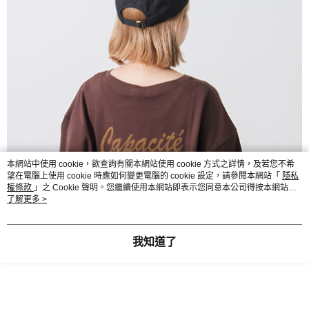
本網站中使用 cookie，欲查詢有關本網站使用 cookie 方式之詳情，及若您不希
望在電腦上使用 cookie 時應如何變更電腦的 cookie 設定，請參閱本網站「
隱私
權條款
」之 Cookie 聲明。您繼續使用本網站即表示您同意本公司得按本網站使
用條款之 Cookie 聲明使用 cookie。
了解更多 >
我知道了