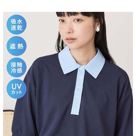
AFTEE先享後付是「在收到商品之後才付款」的支付方式。 讓您購物簡單
3.實際核准額度、可分期數及費用金額請依後續交易確認頁面所載為準。
便利好安心！
4.訂單成立30分鐘內，如未前往確認交易或遇審核未通過，訂單將自動取
１．簡單：不需註冊會員、不需綁卡、不需儲值。
運送方式
消。如遇「轉專審核」未通過狀況，表示未達大哥付你分期系統評分，恕無
２．便利：只要手機號碼，簡訊認證，即可結帳。
法說明評估內容。
３．安心：先確認商品／服務後，再付款。
全家取貨付款
【繳款方式說明】
1.分期款項不併入電信帳單，「大哥付你分期」於每月結算日後寄送繳費提
每筆NT$60，滿NT$388(含以上)免運費
【「AFTEE先享後付」結帳流程】
醒簡訊。
１．於結帳方式選擇「AFTEE先享後付」後，將跳轉至「AFTEE先享後付」
2.透過簡訊連結打開帳單後，可選擇「超商條碼／台灣大直營門市／銀行轉
全家純取貨
結帳頁面，進行簡訊認證並確認金額後，即可完成結帳。
帳／街口支付／iPASS MONEY」等通路繳費。
２．訂單成立數日內，您將收到繳費通知簡訊。
每筆NT$60，滿NT$388(含以上)免運費
３．收到繳費通知簡訊後14天內，點擊此簡訊中的連結，可透過四大超商／
【注意事項】
ATM／網路銀行／等多元方式進行付款，方視為交易完成。
萊爾富取貨付款
1.本服務係由「台灣大哥大股份有限公司」（以下簡稱本公司）所提供，讓
※ 請注意：結帳手續完成當下不需立刻繳費，但若您需要取消訂單，請聯絡
用戶於交易時，得透過本服務購買商品或服務，並由商店將買賣／分期付款
每筆NT$60，滿NT$888(含以上)免運費
購買商品的店家。未經商家同意取消之訂單仍視為有效，需透過AFTEE先享
買賣價金債權讓與本公司後，依約使用本公司帳單繳交帳款。
後付繳納相關費用。
2.基於同意付款使用「大哥付你分期」之契約關係目的，商店將以您的個人
萊爾富純取貨
※ 交易是否成功請以「AFTEE先享後付 」之結帳頁面顯示為準，若有關於
資料（包含姓名、電話或地址）提供予台灣大哥大進項蒐集、處理及利用，
是否繳費成功／繳費後需取消欲退款等相關疑問，請聯繫「AFTEE先享後付
每筆NT$60，滿NT$888(含以上)免運費
由本公司與您本人進行分期帳單所需資料之確認、核對及更正。
客戶支援中心」
https://netprotections.freshdesk.com/support/home
3.完整用戶服務條款，請詳閱以下連結：
https://oppay.tw/userRule
7-11取貨付款
【注意事項】
１．透過由恩沛科技股份有限公司提供之「AFTEE先享後付」服務完成之交
每筆NT$60，滿NT$888(含以上)免運費
易，需依本服務之必要範圍內提供個人資料，並將交易相關給付款項請求債
權轉讓予恩沛科技股份有限公司。
7-11純取貨
２．關於個人資料處理事宜，請瀏覽以下網址：
每筆NT$60，滿NT$888(含以上)免運費
https://aftee.tw/terms/#terms3