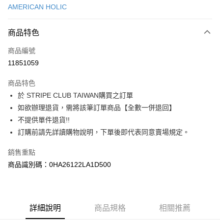
AMERICAN HOLIC
信用卡分期付款
3 期 0 利率 每期
NT$386
21家銀行
商品特色
合作金庫商業銀行
第一商業銀行
超商取貨付款
商品編號
華南商業銀行
彰化商業銀行
11851059
LINE Pay
上海商業儲蓄銀行
台北富邦商業銀行
國泰世華商業銀行
兆豐國際商業銀行
商品特色
Apple Pay
臺灣中小企業銀行
台中商業銀行
於 STRIPE CLUB TAIWAN購買之訂單
匯豐（台灣）商業銀行
華泰商業銀行
街口支付
如欲辦理退貨，需將該筆訂單商品【全數一併退回】
聯邦商業銀行
遠東國際商業銀行
元大商業銀行
永豐商業銀行
不提供單件退貨!!
悠遊付
玉山商業銀行
星展（台灣）商業銀行
訂購前請先詳讀購物說明，下單後即代表同意賣場規定。
台新國際商業銀行
中國信託商業銀行
Google Pay
台灣樂天信用卡公司
銷售重點
大哥付你分期
商品識別碼：0HA26122LA1D500
相關說明
【大哥付你分期使用說明】
AFTEE先享後付
1.本服務由台灣大哥大提供，台灣大哥大用戶可立即使用無須另外申請。
2.付款方式選擇「大哥付你分期」，訂單成立後會自動跳轉到大哥付的交易
相關說明
詳細說明
商品規格
相關推薦
流程，驗證手機門號後，選擇欲分期的期數、繳款截止日，確認付款後即完
【關於「AFTEE先享後付」】
成交易。
ATM付款