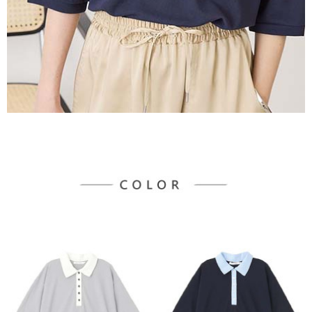
３．未成年的使用者請事先徵得法定代理人或監護人之同意方可使用
宅配
「AFTEE先享後付」，若未經同意申辦者引起之損失，本公司不負相關責
任。
每筆NT$90，滿NT$888(含以上)免運費
４．使用「AFTEE先享後付」時，將依據個別帳號之用戶狀況，依本公司即
時審查核予不同之上限額度；若仍有額度不足之情形，本公司將視審查結果
請求用戶進行身份認證。
５．嚴禁一人註冊多個帳號或使用他人資訊註冊。若發現惡意使用之情形，
恩沛科技股份有限公司將有權停止該用戶之使用額度並採取法律行動。