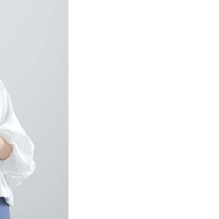
項】
網路銀行／等多元方式進行付款，方視為交易完成。
係由「台灣大哥大股份有限公司」（以下簡稱本公司）所提供，讓
：結帳手續完成當下不需立刻繳費，但若您需要取消訂單，請聯
貨付款
易時，得透過本服務購買商品或服務，並由商店將買賣／分期付
的店家。未經商家同意取消之訂單仍視為有效，需透過AFTEE
金債權讓與本公司後，依約使用本公司帳單繳交帳款。
繳納相關費用。
0，滿NT$888(含以上)免運費
意付款使用「大哥付你分期」之契約關係目的，商店將以您的個人
否成功請以「AFTEE先享後付 」之結帳頁面顯示為準，若有關於
含姓名、電話或地址）提供予台灣大哥大進項蒐集、處理及利
功／繳費後需取消欲退款等相關疑問，請聯繫「AFTEE先享後
取貨
公司與您本人進行分期帳單所需資料之確認、核對及更正。
援中心」
https://netprotections.freshdesk.com/support/home
0，滿NT$888(含以上)免運費
戶服務條款，請詳閱以下連結：
https://oppay.tw/userRule
項】
付款
恩沛科技股份有限公司提供之「AFTEE先享後付」服務完成之
依本服務之必要範圍內提供個人資料，並將交易相關給付款項請
0，滿NT$888(含以上)免運費
讓予恩沛科技股份有限公司。
個人資料處理事宜，請瀏覽以下網址：
貨
ee.tw/terms/#terms3
0，滿NT$888(含以上)免運費
年的使用者請事先徵得法定代理人或監護人之同意方可使用
E先享後付」，若未經同意申辦者引起之損失，本公司不負相關責
AFTEE先享後付」時，將依據個別帳號之用戶狀況，依本公司
0，滿NT$888(含以上)免運費
核予不同之上限額度；若仍有額度不足之情形，本公司將視審查
用戶進行身份認證。
一人註冊多個帳號或使用他人資訊註冊。若發現惡意使用之情
科技股份有限公司將有權停止該用戶之使用額度並採取法律行