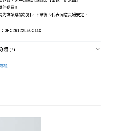
理退貨，需將該筆訂單商品【全數一併退回】
台灣）商業銀行
華泰商業銀行
件退貨!!
業銀行
遠東國際商業銀行
請先詳讀購物說明，下單後即代表同意賣場規定。
業銀行
永豐商業銀行
業銀行
星展（台灣）商業銀行
際商業銀行
中國信託商業銀行
y
0FC26122LE0C110
天信用卡公司
分期
類 (7)
你分期使用說明】
享後付
由台灣大哥大提供，台灣大哥大用戶可立即使用無須另外申請。
TOP / 上衣
式選擇「大哥付你分期」，訂單成立後會自動跳轉到大哥付的交易
客服
證手機門號後，選擇欲分期的期數、繳款截止日，確認付款後即
FTEE先享後付」】
上衣
。
先享後付是「在收到商品之後才付款」的支付方式。 讓您購物簡單
准額度、可分期數及費用金額請依後續交易確認頁面所載為準。
心！
IVALS / 新品上市
立30分鐘內，如未前往確認交易或遇審核未通過，訂單將自動取
：不需註冊會員、不需綁卡、不需儲值。
「轉專審核」未通過狀況，表示未達大哥付你分期系統評分，恕
ALL ITEMS
：只要手機號碼，簡訊認證，即可結帳。
評估內容。
：先確認商品／服務後，再付款。
SS│春夏 新入荷
式說明】
付款
項不併入電信帳單，「大哥付你分期」於每月結算日後寄送繳費提
EE先享後付」結帳流程】
MS
YECCA / Te chici➯滿$4000現抵$400
0，滿NT$388(含以上)免運費
方式選擇「AFTEE先享後付」後，將跳轉至「AFTEE先享後
訊連結打開帳單後，可選擇「超商條碼／台灣大直營門市／銀行轉
頁面，進行簡訊認證並確認金額後，即可完成結帳。
MS
Te chichi ➯ 夏裝6折
付／iPASS MONEY」等通路繳費。
貨
成立數日內，您將收到繳費通知簡訊。
費通知簡訊後14天內，點擊此簡訊中的連結，可透過四大超商
0，滿NT$388(含以上)免運費