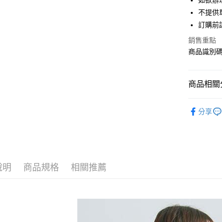
如欲辦
匯豐（
街口支付
不提供單
聯邦商
訂購前
元大商
悠遊付
玉山商
銷售重點
台新國
Google Pa
商品識別碼：
台灣樂
大哥付你
相關說明
商品相關分
【大哥付
AFTEE先
1.本服務
Te chichi
2.付款方
相關說明
分享
流程，驗
【關於「A
TOPS / 
ATM付款
完成交易
AFTEE
3.實際核
便利好安
NEW ARR
4.訂單成
１．簡單
消。如遇
Te chichi
２．便利
運送方式
無法說明
３．安心
說明
商品規格
相關推薦
Te chichi
【繳款方
全家取貨
1.分期款
【「AFT
SALE ITE
醒簡訊。
每筆NT$6
１．於結帳
2.透過簡
付」結帳
SALE ITE
帳／街口支
全家純取
２．訂單
３．收到繳
每筆NT$6