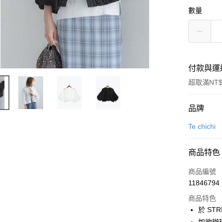
數量
付款與運
超取滿NT$
付款方式
品牌
信用卡一
Te chichi
信用卡分
商品特色
3 期 
商品編號
合作金
超商取貨
11846794
華南商
LINE Pay
上海商
商品特色
國泰世
於 STR
Apple Pay
臺灣中