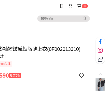
0
袖褶皺感短版薄上衣(0F002013310)
chi
388免運
590
夏裝6折