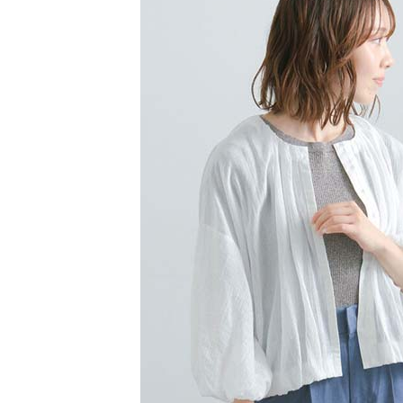
【注意事
／ATM／
1.本服務
※ 請注意
萊爾富取
用戶於交
絡購買商品
款買賣價
先享後付
每筆NT$6
2.基於同
※ 交易是
資料（包
是否繳費成
萊爾富純
用，由本
付客戶支
每筆NT$6
3.完整用
【注意事
7-11取貨
１．透過由
交易，需
每筆NT$6
求債權轉
２．關於
7-11純取
https://aft
每筆NT$6
３．未成
「AFTE
宅配
任。
４．使用「
每筆NT$9
即時審查
結果請求
５．嚴禁
形，恩沛
動。