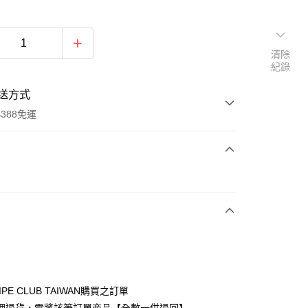
清除
紀錄
送方式
388免運
次付款
期付款
0 利率 每期
NT$883
21家銀行
庫商業銀行
第一商業銀行
付款
業銀行
彰化商業銀行
業儲蓄銀行
台北富邦商業銀行
華商業銀行
兆豐國際商業銀行
IPE CLUB TAIWAN購買之訂單
小企業銀行
台中商業銀行