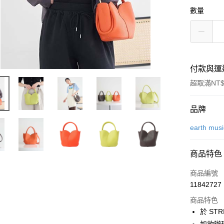
數量
付款與運
超取滿NT$
付款方式
品牌
信用卡一
earth mus
信用卡分
商品特色
3 期 
商品編號
合作金
超商取貨
11842727
華南商
LINE Pay
上海商
商品特色
國泰世
於 STR
Apple Pay
臺灣中