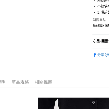
如欲辦
匯豐（
街口支付
不提供單
聯邦商
訂購前
元大商
悠遊付
玉山商
銷售重點
台新國
Google Pa
商品識別碼：
台灣樂
大哥付你
相關說明
商品相關分
【大哥付
AFTEE先
1.本服務
earth musi
2.付款方
相關說明
分享
流程，驗
【關於「A
BAG / 包
ATM付款
完成交易
AFTEE
3.實際核
便利好安
NEW ARR
4.訂單成
１．簡單
消。如遇
earth musi
２．便利
運送方式
無法說明
３．安心
說明
商品規格
相關推薦
earth musi
【繳款方
全家取貨
1.分期款
【「AFT
earth musi
醒簡訊。
每筆NT$6
１．於結帳
2.透過簡
付」結帳
SALE ITE
帳／街口支
全家純取
２．訂單
３．收到繳
SALE ITE
每筆NT$6