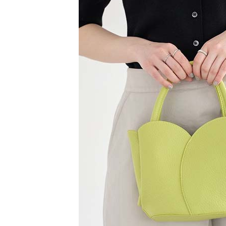
【注意事
／ATM／
1.本服務
※ 請注意
萊爾富取
用戶於交
絡購買商品
款買賣價
先享後付
每筆NT$6
2.基於同
※ 交易是
資料（包
是否繳費成
萊爾富純
用，由本
付客戶支
每筆NT$6
3.完整用
【注意事
7-11取貨
１．透過由
交易，需
每筆NT$6
求債權轉
２．關於
7-11純取
https://aft
每筆NT$6
３．未成
「AFTE
宅配
任。
４．使用「
每筆NT$9
即時審查
結果請求
５．嚴禁
形，恩沛
動。