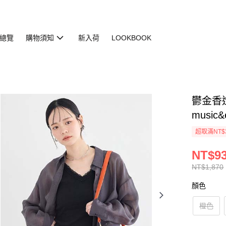
總覽
購物須知
新入荷
LOOKBOOK
鬱金香造型
music&
超取滿NT$
NT$9
NT$1,870
顏色
橙色