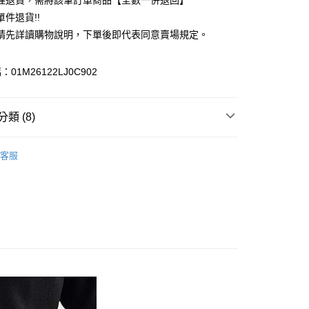
理退貨，需將該筆訂單商品【全數一併退回】
台灣）商業銀行
華泰商業銀行
件退貨!!
業銀行
遠東國際商業銀行
請先詳讀購物說明，下單後即代表同意賣場規定。
業銀行
永豐商業銀行
業銀行
星展（台灣）商業銀行
際商業銀行
中國信託商業銀行
y
01M26122LJ0C902
天信用卡公司
分期
類 (8)
你分期使用說明】
享後付
由台灣大哥大提供，台灣大哥大用戶可立即使用無須另外申請。
c & ecology
FEMININE 優雅
式選擇「大哥付你分期」，訂單成立後會自動跳轉到大哥付的交易
客服
證手機門號後，選擇欲分期的期數、繳款截止日，確認付款後即
FTEE先享後付」】
包
。
先享後付是「在收到商品之後才付款」的支付方式。 讓您購物簡單
准額度、可分期數及費用金額請依後續交易確認頁面所載為準。
心！
IVALS / 新品上市
立30分鐘內，如未前往確認交易或遇審核未通過，訂單將自動取
：不需註冊會員、不需綁卡、不需儲值。
「轉專審核」未通過狀況，表示未達大哥付你分期系統評分，恕
c & ecology
ALL ITEMS
：只要手機號碼，簡訊認證，即可結帳。
評估內容。
：先確認商品／服務後，再付款。
c & ecology
BAG / 包包
式說明】
付款
項不併入電信帳單，「大哥付你分期」於每月結算日後寄送繳費提
EE先享後付」結帳流程】
c & ecology
SS│春夏 新入荷
0，滿NT$388(含以上)免運費
方式選擇「AFTEE先享後付」後，將跳轉至「AFTEE先享後
訊連結打開帳單後，可選擇「超商條碼／台灣大直營門市／銀行轉
頁面，進行簡訊認證並確認金額後，即可完成結帳。
MS
春夏新品 ➯ 5折
付／iPASS MONEY」等通路繳費。
貨
成立數日內，您將收到繳費通知簡訊。
費通知簡訊後14天內，點擊此簡訊中的連結，可透過四大超商
MS
單筆滿$1800抵$200、滿$2800抵$400
0，滿NT$388(含以上)免運費