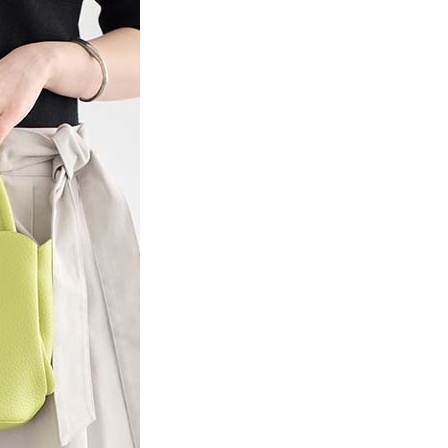
項】
網路銀行／等多元方式進行付款，方視為交易完成。
係由「台灣大哥大股份有限公司」（以下簡稱本公司）所提供，讓
：結帳手續完成當下不需立刻繳費，但若您需要取消訂單，請聯
貨付款
易時，得透過本服務購買商品或服務，並由商店將買賣／分期付
的店家。未經商家同意取消之訂單仍視為有效，需透過AFTEE
金債權讓與本公司後，依約使用本公司帳單繳交帳款。
繳納相關費用。
0，滿NT$888(含以上)免運費
意付款使用「大哥付你分期」之契約關係目的，商店將以您的個人
否成功請以「AFTEE先享後付 」之結帳頁面顯示為準，若有關於
含姓名、電話或地址）提供予台灣大哥大進項蒐集、處理及利
功／繳費後需取消欲退款等相關疑問，請聯繫「AFTEE先享後
取貨
公司與您本人進行分期帳單所需資料之確認、核對及更正。
援中心」
https://netprotections.freshdesk.com/support/home
0，滿NT$888(含以上)免運費
戶服務條款，請詳閱以下連結：
https://oppay.tw/userRule
項】
付款
恩沛科技股份有限公司提供之「AFTEE先享後付」服務完成之
依本服務之必要範圍內提供個人資料，並將交易相關給付款項請
0，滿NT$888(含以上)免運費
讓予恩沛科技股份有限公司。
個人資料處理事宜，請瀏覽以下網址：
貨
ee.tw/terms/#terms3
0，滿NT$888(含以上)免運費
年的使用者請事先徵得法定代理人或監護人之同意方可使用
E先享後付」，若未經同意申辦者引起之損失，本公司不負相關責
AFTEE先享後付」時，將依據個別帳號之用戶狀況，依本公司
0，滿NT$888(含以上)免運費
核予不同之上限額度；若仍有額度不足之情形，本公司將視審查
用戶進行身份認證。
一人註冊多個帳號或使用他人資訊註冊。若發現惡意使用之情
科技股份有限公司將有權停止該用戶之使用額度並採取法律行