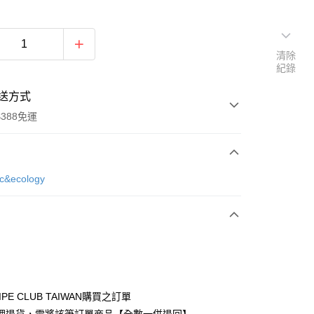
清除
紀錄
送方式
388免運
次付款
ic&ecology
期付款
0 利率 每期
NT$623
21家銀行
庫商業銀行
第一商業銀行
付款
業銀行
彰化商業銀行
業儲蓄銀行
台北富邦商業銀行
華商業銀行
兆豐國際商業銀行
IPE CLUB TAIWAN購買之訂單
小企業銀行
台中商業銀行