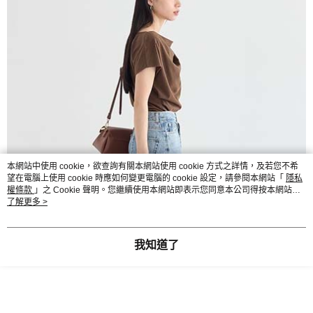
本網站中使用 cookie，欲查詢有關本網站使用 cookie 方式之詳情，及若您不希
望在電腦上使用 cookie 時應如何變更電腦的 cookie 設定，請參閱本網站「
隱私
權條款
」之 Cookie 聲明。您繼續使用本網站即表示您同意本公司得按本網站使
用條款之 Cookie 聲明使用 cookie。
了解更多 >
我知道了