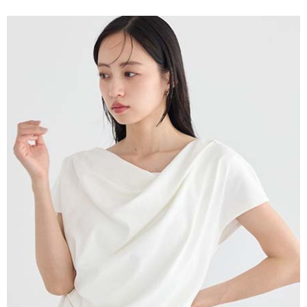
便利好安心！
4.訂單成立30分鐘內，如未前往確認交易或遇審核未通過，訂單將自動取
１．簡單：不需註冊會員、不需綁卡、不需儲值。
運送方式
消。如遇「轉專審核」未通過狀況，表示未達大哥付你分期系統評分，恕無
２．便利：只要手機號碼，簡訊認證，即可結帳。
法說明評估內容。
３．安心：先確認商品／服務後，再付款。
全家取貨付款
【繳款方式說明】
1.分期款項不併入電信帳單，「大哥付你分期」於每月結算日後寄送繳費提
每筆NT$60，滿NT$1,500(含以上)免運費
【「AFTEE先享後付」結帳流程】
醒簡訊。
１．於結帳方式選擇「AFTEE先享後付」後，將跳轉至「AFTEE先享後付」
2.透過簡訊連結打開帳單後，可選擇「超商條碼／台灣大直營門市／銀行轉
全家純取貨
結帳頁面，進行簡訊認證並確認金額後，即可完成結帳。
帳／街口支付／iPASS MONEY」等通路繳費。
２．訂單成立數日內，您將收到繳費通知簡訊。
每筆NT$60，滿NT$1,500(含以上)免運費
３．收到繳費通知簡訊後14天內，點擊此簡訊中的連結，可透過四大超商／
【注意事項】
ATM／網路銀行／等多元方式進行付款，方視為交易完成。
萊爾富取貨付款
1.本服務係由「台灣大哥大股份有限公司」（以下簡稱本公司）所提供，讓
※ 請注意：結帳手續完成當下不需立刻繳費，但若您需要取消訂單，請聯絡
用戶於交易時，得透過本服務購買商品或服務，並由商店將買賣／分期付款
每筆NT$60，滿NT$1,500(含以上)免運費
購買商品的店家。未經商家同意取消之訂單仍視為有效，需透過AFTEE先享
買賣價金債權讓與本公司後，依約使用本公司帳單繳交帳款。
後付繳納相關費用。
2.基於同意付款使用「大哥付你分期」之契約關係目的，商店將以您的個人
萊爾富純取貨
※ 交易是否成功請以「AFTEE先享後付 」之結帳頁面顯示為準，若有關於
資料（包含姓名、電話或地址）提供予台灣大哥大進項蒐集、處理及利用，
是否繳費成功／繳費後需取消欲退款等相關疑問，請聯繫「AFTEE先享後付
每筆NT$60，滿NT$1,500(含以上)免運費
由本公司與您本人進行分期帳單所需資料之確認、核對及更正。
客戶支援中心」
https://netprotections.freshdesk.com/support/home
3.完整用戶服務條款，請詳閱以下連結：
https://oppay.tw/userRule
7-11取貨付款
【注意事項】
１．透過由恩沛科技股份有限公司提供之「AFTEE先享後付」服務完成之交
每筆NT$60，滿NT$1,500(含以上)免運費
易，需依本服務之必要範圍內提供個人資料，並將交易相關給付款項請求債
權轉讓予恩沛科技股份有限公司。
7-11純取貨
２．關於個人資料處理事宜，請瀏覽以下網址：
每筆NT$60，滿NT$1,500(含以上)免運費
https://aftee.tw/terms/#terms3
３．未成年的使用者請事先徵得法定代理人或監護人之同意方可使用