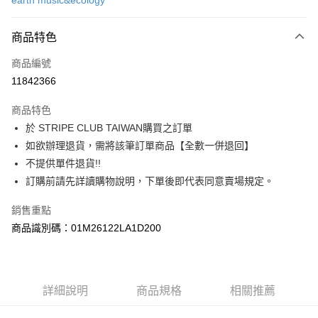
earth music&ecology
信用卡分期付款
3 期 0 利率 每期
NT$486
21家銀行
商品特色
合作金庫商業銀行
第一商業銀行
超商取貨付款
商品編號
華南商業銀行
彰化商業銀行
11842366
LINE Pay
上海商業儲蓄銀行
台北富邦商業銀行
國泰世華商業銀行
兆豐國際商業銀行
商品特色
Apple Pay
臺灣中小企業銀行
台中商業銀行
於 STRIPE CLUB TAIWAN購買之訂單
匯豐（台灣）商業銀行
華泰商業銀行
街口支付
如欲辦理退貨，需將該筆訂單商品【全數一併退回】
聯邦商業銀行
遠東國際商業銀行
元大商業銀行
永豐商業銀行
不提供單件退貨!!
悠遊付
玉山商業銀行
星展（台灣）商業銀行
訂購前請先詳讀購物說明，下單後即代表同意賣場規定。
台新國際商業銀行
中國信託商業銀行
Google Pay
台灣樂天信用卡公司
銷售重點
大哥付你分期
商品識別碼：01M26122LA1D200
相關說明
【大哥付你分期使用說明】
AFTEE先享後付
1.本服務由台灣大哥大提供，台灣大哥大用戶可立即使用無須另外申請。
2.付款方式選擇「大哥付你分期」，訂單成立後會自動跳轉到大哥付的交易
相關說明
詳細說明
商品規格
相關推薦
流程，驗證手機門號後，選擇欲分期的期數、繳款截止日，確認付款後即完
【關於「AFTEE先享後付」】
成交易。
ATM付款
AFTEE先享後付是「在收到商品之後才付款」的支付方式。 讓您購物簡單
3.實際核准額度、可分期數及費用金額請依後續交易確認頁面所載為準。