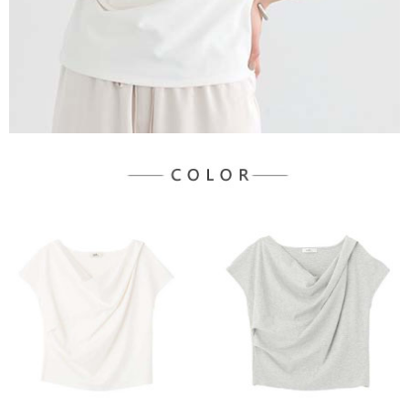
宅配
「AFTEE先享後付」，若未經同意申辦者引起之損失，本公司不負相關責
任。
每筆NT$90，滿NT$1,500(含以上)免運費
４．使用「AFTEE先享後付」時，將依據個別帳號之用戶狀況，依本公司即
時審查核予不同之上限額度；若仍有額度不足之情形，本公司將視審查結果
請求用戶進行身份認證。
５．嚴禁一人註冊多個帳號或使用他人資訊註冊。若發現惡意使用之情形，
恩沛科技股份有限公司將有權停止該用戶之使用額度並採取法律行動。