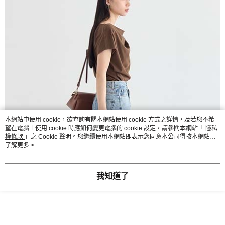
本網站中使用 cookie，欲查詢有關本網站使用 cookie 方式之詳情，及若您不希
望在電腦上使用 cookie 時應如何變更電腦的 cookie 設定，請參閱本網站「
隱私
權條款
」之 Cookie 聲明。您繼續使用本網站即表示您同意本公司得按本網站使
用條款之 Cookie 聲明使用 cookie。
了解更多 >
我知道了