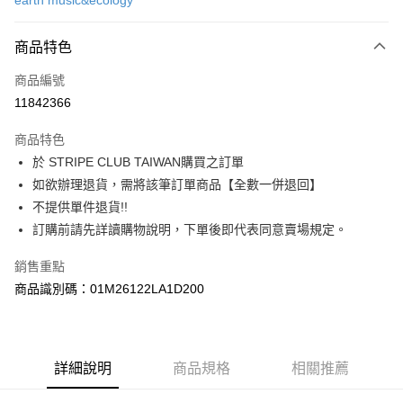
earth music&ecology
信用卡分期付款
3 期 0 利率 每期
NT$486
21家銀行
商品特色
合作金庫商業銀行
第一商業銀行
超商取貨付款
商品編號
華南商業銀行
彰化商業銀行
11842366
LINE Pay
上海商業儲蓄銀行
台北富邦商業銀行
國泰世華商業銀行
兆豐國際商業銀行
商品特色
Apple Pay
臺灣中小企業銀行
台中商業銀行
於 STRIPE CLUB TAIWAN購買之訂單
匯豐（台灣）商業銀行
華泰商業銀行
街口支付
如欲辦理退貨，需將該筆訂單商品【全數一併退回】
聯邦商業銀行
遠東國際商業銀行
元大商業銀行
永豐商業銀行
不提供單件退貨!!
悠遊付
玉山商業銀行
星展（台灣）商業銀行
訂購前請先詳讀購物說明，下單後即代表同意賣場規定。
台新國際商業銀行
中國信託商業銀行
Google Pay
台灣樂天信用卡公司
銷售重點
大哥付你分期
商品識別碼：01M26122LA1D200
相關說明
【大哥付你分期使用說明】
AFTEE先享後付
1.本服務由台灣大哥大提供，台灣大哥大用戶可立即使用無須另外申請。
2.付款方式選擇「大哥付你分期」，訂單成立後會自動跳轉到大哥付的交易
相關說明
詳細說明
商品規格
相關推薦
流程，驗證手機門號後，選擇欲分期的期數、繳款截止日，確認付款後即完
【關於「AFTEE先享後付」】
成交易。
ATM付款
AFTEE先享後付是「在收到商品之後才付款」的支付方式。 讓您購物簡單
3.實際核准額度、可分期數及費用金額請依後續交易確認頁面所載為準。