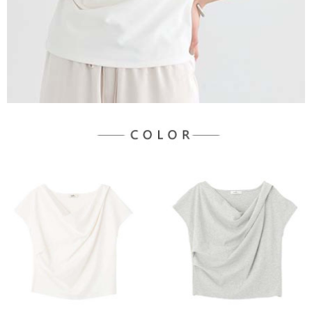
宅配
「AFTEE先享後付」，若未經同意申辦者引起之損失，本公司不負相關責
任。
每筆NT$90，滿NT$888(含以上)免運費
４．使用「AFTEE先享後付」時，將依據個別帳號之用戶狀況，依本公司即
時審查核予不同之上限額度；若仍有額度不足之情形，本公司將視審查結果
請求用戶進行身份認證。
５．嚴禁一人註冊多個帳號或使用他人資訊註冊。若發現惡意使用之情形，
恩沛科技股份有限公司將有權停止該用戶之使用額度並採取法律行動。