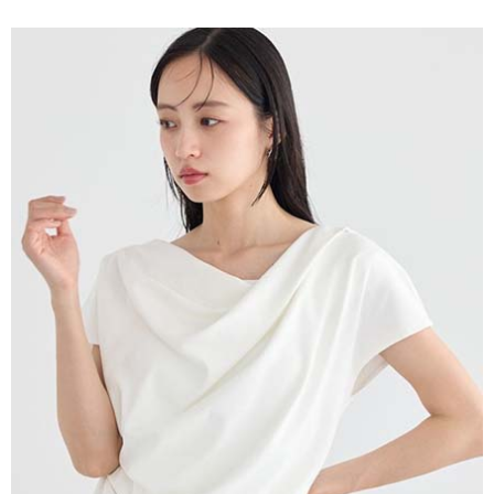
便利好安心！
4.訂單成立30分鐘內，如未前往確認交易或遇審核未通過，訂單將自動取
１．簡單：不需註冊會員、不需綁卡、不需儲值。
運送方式
消。如遇「轉專審核」未通過狀況，表示未達大哥付你分期系統評分，恕無
２．便利：只要手機號碼，簡訊認證，即可結帳。
法說明評估內容。
３．安心：先確認商品／服務後，再付款。
全家取貨付款
【繳款方式說明】
1.分期款項不併入電信帳單，「大哥付你分期」於每月結算日後寄送繳費提
每筆NT$60，滿NT$388(含以上)免運費
【「AFTEE先享後付」結帳流程】
醒簡訊。
１．於結帳方式選擇「AFTEE先享後付」後，將跳轉至「AFTEE先享後付」
2.透過簡訊連結打開帳單後，可選擇「超商條碼／台灣大直營門市／銀行轉
全家純取貨
結帳頁面，進行簡訊認證並確認金額後，即可完成結帳。
帳／街口支付／iPASS MONEY」等通路繳費。
２．訂單成立數日內，您將收到繳費通知簡訊。
每筆NT$60，滿NT$388(含以上)免運費
３．收到繳費通知簡訊後14天內，點擊此簡訊中的連結，可透過四大超商／
【注意事項】
ATM／網路銀行／等多元方式進行付款，方視為交易完成。
萊爾富取貨付款
1.本服務係由「台灣大哥大股份有限公司」（以下簡稱本公司）所提供，讓
※ 請注意：結帳手續完成當下不需立刻繳費，但若您需要取消訂單，請聯絡
用戶於交易時，得透過本服務購買商品或服務，並由商店將買賣／分期付款
每筆NT$60，滿NT$888(含以上)免運費
購買商品的店家。未經商家同意取消之訂單仍視為有效，需透過AFTEE先享
買賣價金債權讓與本公司後，依約使用本公司帳單繳交帳款。
後付繳納相關費用。
2.基於同意付款使用「大哥付你分期」之契約關係目的，商店將以您的個人
萊爾富純取貨
※ 交易是否成功請以「AFTEE先享後付 」之結帳頁面顯示為準，若有關於
資料（包含姓名、電話或地址）提供予台灣大哥大進項蒐集、處理及利用，
是否繳費成功／繳費後需取消欲退款等相關疑問，請聯繫「AFTEE先享後付
每筆NT$60，滿NT$888(含以上)免運費
由本公司與您本人進行分期帳單所需資料之確認、核對及更正。
客戶支援中心」
https://netprotections.freshdesk.com/support/home
3.完整用戶服務條款，請詳閱以下連結：
https://oppay.tw/userRule
7-11取貨付款
【注意事項】
１．透過由恩沛科技股份有限公司提供之「AFTEE先享後付」服務完成之交
每筆NT$60，滿NT$888(含以上)免運費
易，需依本服務之必要範圍內提供個人資料，並將交易相關給付款項請求債
權轉讓予恩沛科技股份有限公司。
7-11純取貨
２．關於個人資料處理事宜，請瀏覽以下網址：
每筆NT$60，滿NT$888(含以上)免運費
https://aftee.tw/terms/#terms3
３．未成年的使用者請事先徵得法定代理人或監護人之同意方可使用