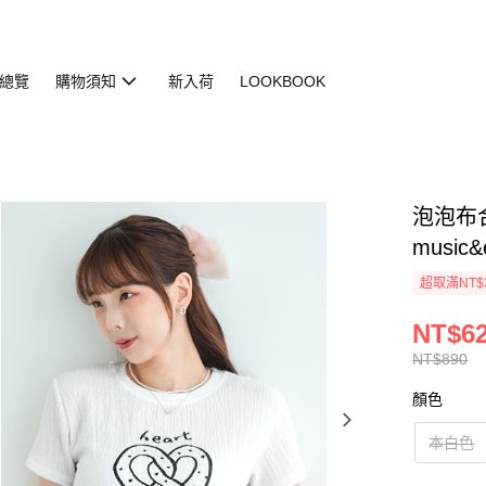
總覽
購物須知
新入荷
LOOKBOOK
泡泡布合身
music&
超取滿NT$
NT$6
NT$890
顏色
本白色