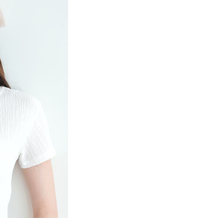
項】
網路銀行／等多元方式進行付款，方視為交易完成。
係由「台灣大哥大股份有限公司」（以下簡稱本公司）所提供，讓
：結帳手續完成當下不需立刻繳費，但若您需要取消訂單，請聯
貨付款
易時，得透過本服務購買商品或服務，並由商店將買賣／分期付
的店家。未經商家同意取消之訂單仍視為有效，需透過AFTEE
金債權讓與本公司後，依約使用本公司帳單繳交帳款。
繳納相關費用。
0，滿NT$888(含以上)免運費
意付款使用「大哥付你分期」之契約關係目的，商店將以您的個人
否成功請以「AFTEE先享後付 」之結帳頁面顯示為準，若有關於
含姓名、電話或地址）提供予台灣大哥大進項蒐集、處理及利
功／繳費後需取消欲退款等相關疑問，請聯繫「AFTEE先享後
取貨
公司與您本人進行分期帳單所需資料之確認、核對及更正。
援中心」
https://netprotections.freshdesk.com/support/home
0，滿NT$888(含以上)免運費
戶服務條款，請詳閱以下連結：
https://oppay.tw/userRule
項】
付款
恩沛科技股份有限公司提供之「AFTEE先享後付」服務完成之
依本服務之必要範圍內提供個人資料，並將交易相關給付款項請
0，滿NT$888(含以上)免運費
讓予恩沛科技股份有限公司。
個人資料處理事宜，請瀏覽以下網址：
貨
ee.tw/terms/#terms3
0，滿NT$888(含以上)免運費
年的使用者請事先徵得法定代理人或監護人之同意方可使用
E先享後付」，若未經同意申辦者引起之損失，本公司不負相關責
AFTEE先享後付」時，將依據個別帳號之用戶狀況，依本公司
0，滿NT$888(含以上)免運費
核予不同之上限額度；若仍有額度不足之情形，本公司將視審查
用戶進行身份認證。
一人註冊多個帳號或使用他人資訊註冊。若發現惡意使用之情
科技股份有限公司將有權停止該用戶之使用額度並採取法律行