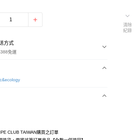
清除
紀錄
送方式
388免運
次付款
ic&ecology
期付款
0 利率 每期
NT$296
21家銀行
庫商業銀行
第一商業銀行
付款
業銀行
彰化商業銀行
業儲蓄銀行
台北富邦商業銀行
華商業銀行
兆豐國際商業銀行
IPE CLUB TAIWAN購買之訂單
小企業銀行
台中商業銀行