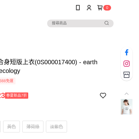
0
短版上衣(0S000017400) - earth
ecology
388免運
23
春夏新品7折
黃色
薄荷綠
淡紫色