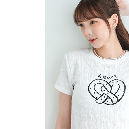
【注意事
／ATM／
1.本服務
※ 請注意
萊爾富取
用戶於交
絡購買商品
款買賣價
先享後付
每筆NT$6
2.基於同
※ 交易是
資料（包
是否繳費成
萊爾富純
用，由本
付客戶支
每筆NT$6
3.完整用
【注意事
7-11取貨
１．透過由
交易，需
每筆NT$6
求債權轉
２．關於
7-11純取
https://aft
每筆NT$6
３．未成
「AFTE
宅配
任。
４．使用「
每筆NT$9
即時審查
結果請求
５．嚴禁
形，恩沛
動。