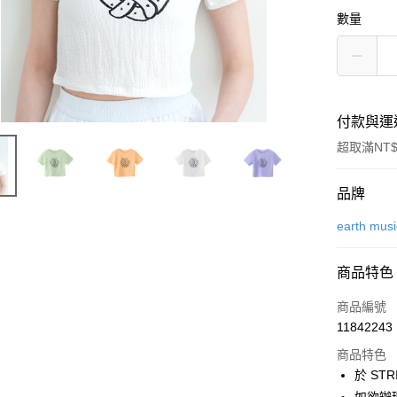
數量
付款與運
超取滿NT$
付款方式
品牌
信用卡一
earth mus
信用卡分
商品特色
3 期 
商品編號
合作金
超商取貨
11842243
華南商
LINE Pay
上海商
商品特色
國泰世
於 STR
Apple Pay
臺灣中