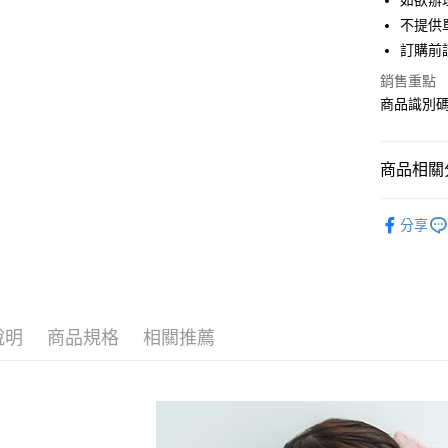
如欲辦
匯豐（
街口支付
不提供單
聯邦商
訂購前
元大商
悠遊付
玉山商
銷售重點
台新國
Google Pa
商品識別碼：
台灣樂
大哥付你
相關說明
商品相關分
【大哥付
AFTEE先
1.本服務
earth musi
2.付款方
相關說明
分享
流程，驗
【關於「A
TOPS / 
ATM付款
完成交易
AFTEE
3.實際核
便利好安
NEW ARR
4.訂單成
１．簡單
消。如遇
earth musi
２．便利
運送方式
無法說明
３．安心
說明
商品規格
相關推薦
earth musi
【繳款方
全家取貨
1.分期款
【「AFT
earth musi
醒簡訊。
每筆NT$6
１．於結帳
2.透過簡
付」結帳
SALE ITE
帳／街口支
全家純取
２．訂單
３．收到繳
SALE ITE
每筆NT$6