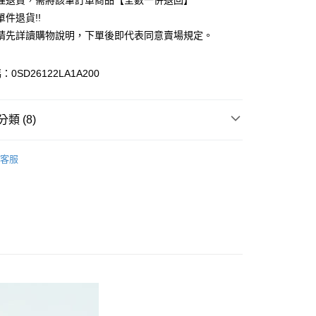
理退貨，需將該筆訂單商品【全數一併退回】
台灣）商業銀行
華泰商業銀行
件退貨!!
業銀行
遠東國際商業銀行
請先詳讀購物說明，下單後即代表同意賣場規定。
業銀行
永豐商業銀行
業銀行
星展（台灣）商業銀行
際商業銀行
中國信託商業銀行
y
0SD26122LA1A200
天信用卡公司
分期
類 (8)
你分期使用說明】
享後付
由台灣大哥大提供，台灣大哥大用戶可立即使用無須另外申請。
c & ecology
Premium 白金
式選擇「大哥付你分期」，訂單成立後會自動跳轉到大哥付的交易
客服
證手機門號後，選擇欲分期的期數、繳款截止日，確認付款後即
FTEE先享後付」】
上衣
。
先享後付是「在收到商品之後才付款」的支付方式。 讓您購物簡單
准額度、可分期數及費用金額請依後續交易確認頁面所載為準。
心！
IVALS / 新品上市
立30分鐘內，如未前往確認交易或遇審核未通過，訂單將自動取
：不需註冊會員、不需綁卡、不需儲值。
「轉專審核」未通過狀況，表示未達大哥付你分期系統評分，恕
c & ecology
ALL ITEMS
：只要手機號碼，簡訊認證，即可結帳。
評估內容。
：先確認商品／服務後，再付款。
c & ecology
TOP / 上衣
式說明】
付款
項不併入電信帳單，「大哥付你分期」於每月結算日後寄送繳費提
EE先享後付」結帳流程】
c & ecology
SS│春夏 新入荷
0，滿NT$388(含以上)免運費
方式選擇「AFTEE先享後付」後，將跳轉至「AFTEE先享後
訊連結打開帳單後，可選擇「超商條碼／台灣大直營門市／銀行轉
頁面，進行簡訊認證並確認金額後，即可完成結帳。
MS
春夏新品 ➯ 7折
付／iPASS MONEY」等通路繳費。
貨
成立數日內，您將收到繳費通知簡訊。
費通知簡訊後14天內，點擊此簡訊中的連結，可透過四大超商
MS
單筆滿$1800抵$200、滿$2800抵$400
0，滿NT$388(含以上)免運費