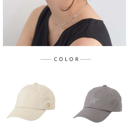
３．未成年的使用者請事先徵得法定代理人或監護人之同意方可使用
宅配
「AFTEE先享後付」，若未經同意申辦者引起之損失，本公司不負相關責
任。
每筆NT$90，滿NT$888(含以上)免運費
４．使用「AFTEE先享後付」時，將依據個別帳號之用戶狀況，依本公司即
時審查核予不同之上限額度；若仍有額度不足之情形，本公司將視審查結果
請求用戶進行身份認證。
５．嚴禁一人註冊多個帳號或使用他人資訊註冊。若發現惡意使用之情形，
恩沛科技股份有限公司將有權停止該用戶之使用額度並採取法律行動。