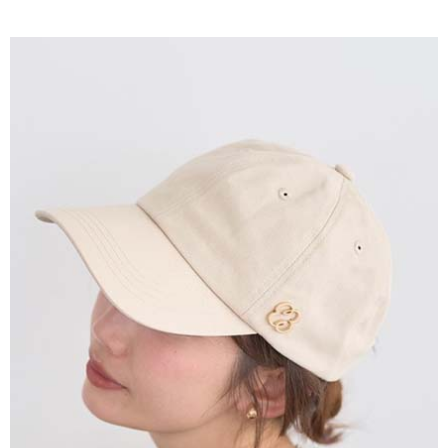
AFTEE先享後付是「在收到商品之後才付款」的支付方式。 讓您購物簡單
3.實際核准額度、可分期數及費用金額請依後續交易確認頁面所載為準。
便利好安心！
4.訂單成立30分鐘內，如未前往確認交易或遇審核未通過，訂單將自動取
１．簡單：不需註冊會員、不需綁卡、不需儲值。
運送方式
消。如遇「轉專審核」未通過狀況，表示未達大哥付你分期系統評分，恕無
２．便利：只要手機號碼，簡訊認證，即可結帳。
法說明評估內容。
３．安心：先確認商品／服務後，再付款。
全家取貨付款
【繳款方式說明】
1.分期款項不併入電信帳單，「大哥付你分期」於每月結算日後寄送繳費提
每筆NT$60，滿NT$388(含以上)免運費
【「AFTEE先享後付」結帳流程】
醒簡訊。
１．於結帳方式選擇「AFTEE先享後付」後，將跳轉至「AFTEE先享後付」
2.透過簡訊連結打開帳單後，可選擇「超商條碼／台灣大直營門市／銀行轉
全家純取貨
結帳頁面，進行簡訊認證並確認金額後，即可完成結帳。
帳／街口支付／iPASS MONEY」等通路繳費。
２．訂單成立數日內，您將收到繳費通知簡訊。
每筆NT$60，滿NT$388(含以上)免運費
３．收到繳費通知簡訊後14天內，點擊此簡訊中的連結，可透過四大超商／
【注意事項】
ATM／網路銀行／等多元方式進行付款，方視為交易完成。
萊爾富取貨付款
1.本服務係由「台灣大哥大股份有限公司」（以下簡稱本公司）所提供，讓
※ 請注意：結帳手續完成當下不需立刻繳費，但若您需要取消訂單，請聯絡
用戶於交易時，得透過本服務購買商品或服務，並由商店將買賣／分期付款
每筆NT$60，滿NT$888(含以上)免運費
購買商品的店家。未經商家同意取消之訂單仍視為有效，需透過AFTEE先享
買賣價金債權讓與本公司後，依約使用本公司帳單繳交帳款。
後付繳納相關費用。
2.基於同意付款使用「大哥付你分期」之契約關係目的，商店將以您的個人
萊爾富純取貨
※ 交易是否成功請以「AFTEE先享後付 」之結帳頁面顯示為準，若有關於
資料（包含姓名、電話或地址）提供予台灣大哥大進項蒐集、處理及利用，
是否繳費成功／繳費後需取消欲退款等相關疑問，請聯繫「AFTEE先享後付
每筆NT$60，滿NT$888(含以上)免運費
由本公司與您本人進行分期帳單所需資料之確認、核對及更正。
客戶支援中心」
https://netprotections.freshdesk.com/support/home
3.完整用戶服務條款，請詳閱以下連結：
https://oppay.tw/userRule
7-11取貨付款
【注意事項】
１．透過由恩沛科技股份有限公司提供之「AFTEE先享後付」服務完成之交
每筆NT$60，滿NT$888(含以上)免運費
易，需依本服務之必要範圍內提供個人資料，並將交易相關給付款項請求債
權轉讓予恩沛科技股份有限公司。
7-11純取貨
２．關於個人資料處理事宜，請瀏覽以下網址：
每筆NT$60，滿NT$888(含以上)免運費
https://aftee.tw/terms/#terms3