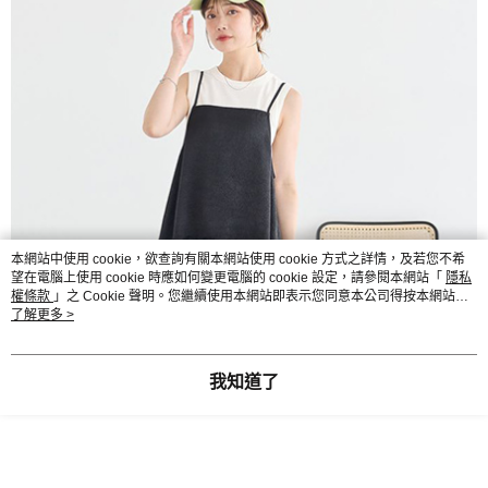
本網站中使用 cookie，欲查詢有關本網站使用 cookie 方式之詳情，及若您不希
望在電腦上使用 cookie 時應如何變更電腦的 cookie 設定，請參閱本網站「
隱私
權條款
」之 Cookie 聲明。您繼續使用本網站即表示您同意本公司得按本網站使
用條款之 Cookie 聲明使用 cookie。
了解更多 >
我知道了