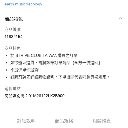
earth music&ecology
信用卡分期付款
3 期 0 利率 每期
NT$373
21家銀行
商品特色
合作金庫商業銀行
第一商業銀行
超商取貨付款
商品編號
華南商業銀行
彰化商業銀行
11832154
LINE Pay
上海商業儲蓄銀行
台北富邦商業銀行
國泰世華商業銀行
兆豐國際商業銀行
商品特色
Apple Pay
臺灣中小企業銀行
台中商業銀行
於 STRIPE CLUB TAIWAN購買之訂單
匯豐（台灣）商業銀行
華泰商業銀行
街口支付
如欲辦理退貨，需將該筆訂單商品【全數一併退回】
聯邦商業銀行
遠東國際商業銀行
元大商業銀行
永豐商業銀行
不提供單件退貨!!
悠遊付
玉山商業銀行
星展（台灣）商業銀行
訂購前請先詳讀購物說明，下單後即代表同意賣場規定。
台新國際商業銀行
中國信託商業銀行
Google Pay
台灣樂天信用卡公司
銷售重點
大哥付你分期
商品識別碼：01M26122LK2B900
相關說明
【大哥付你分期使用說明】
AFTEE先享後付
1.本服務由台灣大哥大提供，台灣大哥大用戶可立即使用無須另外申請。
2.付款方式選擇「大哥付你分期」，訂單成立後會自動跳轉到大哥付的交易
相關說明
詳細說明
商品規格
相關推薦
流程，驗證手機門號後，選擇欲分期的期數、繳款截止日，確認付款後即完
【關於「AFTEE先享後付」】
成交易。
ATM付款