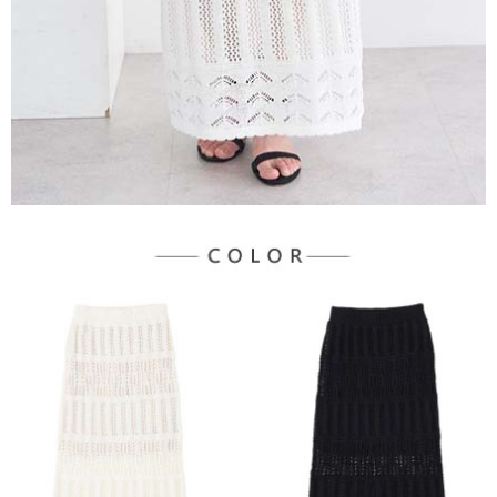
３．未成年的使用者請事先徵得法定代理人或監護人之同意方可使用
宅配
「AFTEE先享後付」，若未經同意申辦者引起之損失，本公司不負相關責
任。
每筆NT$90，滿NT$1,500(含以上)免運費
４．使用「AFTEE先享後付」時，將依據個別帳號之用戶狀況，依本公司即
時審查核予不同之上限額度；若仍有額度不足之情形，本公司將視審查結果
請求用戶進行身份認證。
５．嚴禁一人註冊多個帳號或使用他人資訊註冊。若發現惡意使用之情形，
恩沛科技股份有限公司將有權停止該用戶之使用額度並採取法律行動。