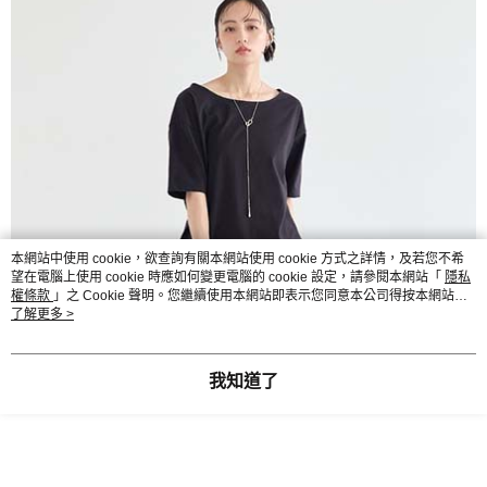
本網站中使用 cookie，欲查詢有關本網站使用 cookie 方式之詳情，及若您不希
望在電腦上使用 cookie 時應如何變更電腦的 cookie 設定，請參閱本網站「
隱私
權條款
」之 Cookie 聲明。您繼續使用本網站即表示您同意本公司得按本網站使
用條款之 Cookie 聲明使用 cookie。
了解更多 >
我知道了