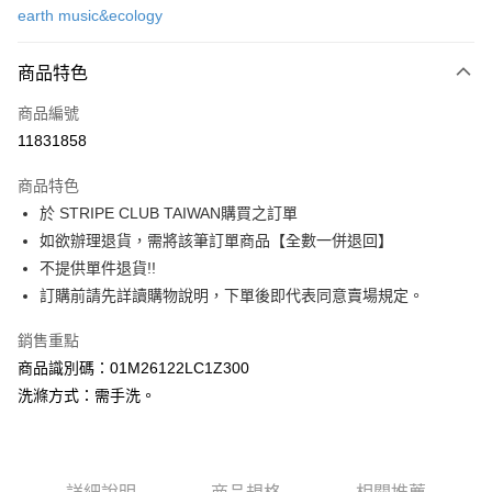
earth music&ecology
信用卡分期付款
3 期 0 利率 每期
NT$763
21家銀行
商品特色
合作金庫商業銀行
第一商業銀行
超商取貨付款
商品編號
華南商業銀行
彰化商業銀行
11831858
LINE Pay
上海商業儲蓄銀行
台北富邦商業銀行
國泰世華商業銀行
兆豐國際商業銀行
商品特色
Apple Pay
臺灣中小企業銀行
台中商業銀行
於 STRIPE CLUB TAIWAN購買之訂單
匯豐（台灣）商業銀行
華泰商業銀行
街口支付
如欲辦理退貨，需將該筆訂單商品【全數一併退回】
聯邦商業銀行
遠東國際商業銀行
元大商業銀行
永豐商業銀行
不提供單件退貨!!
悠遊付
玉山商業銀行
星展（台灣）商業銀行
訂購前請先詳讀購物說明，下單後即代表同意賣場規定。
台新國際商業銀行
中國信託商業銀行
Google Pay
台灣樂天信用卡公司
銷售重點
大哥付你分期
商品識別碼：01M26122LC1Z300
相關說明
洗滌方式：需手洗。
【大哥付你分期使用說明】
AFTEE先享後付
1.本服務由台灣大哥大提供，台灣大哥大用戶可立即使用無須另外申請。
2.付款方式選擇「大哥付你分期」，訂單成立後會自動跳轉到大哥付的交易
相關說明
流程，驗證手機門號後，選擇欲分期的期數、繳款截止日，確認付款後即完
【關於「AFTEE先享後付」】
成交易。
ATM付款