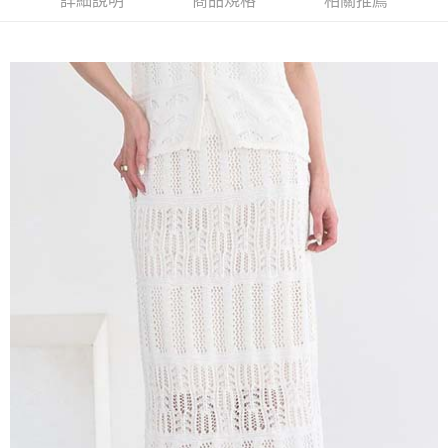
詳細說明
商品規格
相關推薦
AFTEE先享後付是「在收到商品之後才付款」的支付方式。 讓您購物簡單
3.實際核准額度、可分期數及費用金額請依後續交易確認頁面所載為準。
便利好安心！
4.訂單成立30分鐘內，如未前往確認交易或遇審核未通過，訂單將自動取
１．簡單：不需註冊會員、不需綁卡、不需儲值。
運送方式
消。如遇「轉專審核」未通過狀況，表示未達大哥付你分期系統評分，恕無
２．便利：只要手機號碼，簡訊認證，即可結帳。
法說明評估內容。
３．安心：先確認商品／服務後，再付款。
全家取貨付款
【繳款方式說明】
1.分期款項不併入電信帳單，「大哥付你分期」於每月結算日後寄送繳費提
每筆NT$60，滿NT$1,500(含以上)免運費
【「AFTEE先享後付」結帳流程】
醒簡訊。
１．於結帳方式選擇「AFTEE先享後付」後，將跳轉至「AFTEE先享後付」
2.透過簡訊連結打開帳單後，可選擇「超商條碼／台灣大直營門市／銀行轉
全家純取貨
結帳頁面，進行簡訊認證並確認金額後，即可完成結帳。
帳／街口支付／iPASS MONEY」等通路繳費。
２．訂單成立數日內，您將收到繳費通知簡訊。
每筆NT$60，滿NT$1,500(含以上)免運費
３．收到繳費通知簡訊後14天內，點擊此簡訊中的連結，可透過四大超商／
【注意事項】
ATM／網路銀行／等多元方式進行付款，方視為交易完成。
萊爾富取貨付款
1.本服務係由「台灣大哥大股份有限公司」（以下簡稱本公司）所提供，讓
※ 請注意：結帳手續完成當下不需立刻繳費，但若您需要取消訂單，請聯絡
用戶於交易時，得透過本服務購買商品或服務，並由商店將買賣／分期付款
每筆NT$60，滿NT$1,500(含以上)免運費
購買商品的店家。未經商家同意取消之訂單仍視為有效，需透過AFTEE先享
買賣價金債權讓與本公司後，依約使用本公司帳單繳交帳款。
後付繳納相關費用。
2.基於同意付款使用「大哥付你分期」之契約關係目的，商店將以您的個人
萊爾富純取貨
※ 交易是否成功請以「AFTEE先享後付 」之結帳頁面顯示為準，若有關於
資料（包含姓名、電話或地址）提供予台灣大哥大進項蒐集、處理及利用，
是否繳費成功／繳費後需取消欲退款等相關疑問，請聯繫「AFTEE先享後付
每筆NT$60，滿NT$1,500(含以上)免運費
由本公司與您本人進行分期帳單所需資料之確認、核對及更正。
客戶支援中心」
https://netprotections.freshdesk.com/support/home
3.完整用戶服務條款，請詳閱以下連結：
https://oppay.tw/userRule
7-11取貨付款
【注意事項】
１．透過由恩沛科技股份有限公司提供之「AFTEE先享後付」服務完成之交
每筆NT$60，滿NT$1,500(含以上)免運費
易，需依本服務之必要範圍內提供個人資料，並將交易相關給付款項請求債
權轉讓予恩沛科技股份有限公司。
7-11純取貨
２．關於個人資料處理事宜，請瀏覽以下網址：
每筆NT$60，滿NT$1,500(含以上)免運費
https://aftee.tw/terms/#terms3