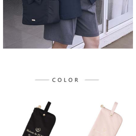
３．未成年的使用者請事先徵得法定代理人或監護人之同意方可使用
宅配
「AFTEE先享後付」，若未經同意申辦者引起之損失，本公司不負相關責
任。
每筆NT$90，滿NT$888(含以上)免運費
４．使用「AFTEE先享後付」時，將依據個別帳號之用戶狀況，依本公司即
時審查核予不同之上限額度；若仍有額度不足之情形，本公司將視審查結果
請求用戶進行身份認證。
５．嚴禁一人註冊多個帳號或使用他人資訊註冊。若發現惡意使用之情形，
恩沛科技股份有限公司將有權停止該用戶之使用額度並採取法律行動。