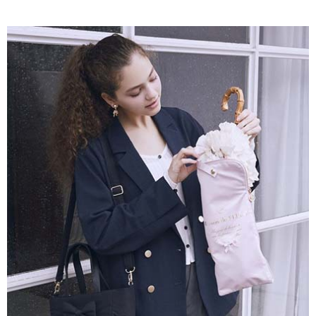
AFTEE先享後付是「在收到商品之後才付款」的支付方式。 讓您購物簡單
3.實際核准額度、可分期數及費用金額請依後續交易確認頁面所載為準。
便利好安心！
4.訂單成立30分鐘內，如未前往確認交易或遇審核未通過，訂單將自動取
１．簡單：不需註冊會員、不需綁卡、不需儲值。
運送方式
消。如遇「轉專審核」未通過狀況，表示未達大哥付你分期系統評分，恕無
２．便利：只要手機號碼，簡訊認證，即可結帳。
法說明評估內容。
３．安心：先確認商品／服務後，再付款。
全家取貨付款
【繳款方式說明】
1.分期款項不併入電信帳單，「大哥付你分期」於每月結算日後寄送繳費提
每筆NT$60，滿NT$388(含以上)免運費
【「AFTEE先享後付」結帳流程】
醒簡訊。
１．於結帳方式選擇「AFTEE先享後付」後，將跳轉至「AFTEE先享後付」
2.透過簡訊連結打開帳單後，可選擇「超商條碼／台灣大直營門市／銀行轉
全家純取貨
結帳頁面，進行簡訊認證並確認金額後，即可完成結帳。
帳／街口支付／iPASS MONEY」等通路繳費。
２．訂單成立數日內，您將收到繳費通知簡訊。
每筆NT$60，滿NT$388(含以上)免運費
３．收到繳費通知簡訊後14天內，點擊此簡訊中的連結，可透過四大超商／
【注意事項】
ATM／網路銀行／等多元方式進行付款，方視為交易完成。
萊爾富取貨付款
1.本服務係由「台灣大哥大股份有限公司」（以下簡稱本公司）所提供，讓
※ 請注意：結帳手續完成當下不需立刻繳費，但若您需要取消訂單，請聯絡
用戶於交易時，得透過本服務購買商品或服務，並由商店將買賣／分期付款
每筆NT$60，滿NT$888(含以上)免運費
購買商品的店家。未經商家同意取消之訂單仍視為有效，需透過AFTEE先享
買賣價金債權讓與本公司後，依約使用本公司帳單繳交帳款。
後付繳納相關費用。
2.基於同意付款使用「大哥付你分期」之契約關係目的，商店將以您的個人
萊爾富純取貨
※ 交易是否成功請以「AFTEE先享後付 」之結帳頁面顯示為準，若有關於
資料（包含姓名、電話或地址）提供予台灣大哥大進項蒐集、處理及利用，
是否繳費成功／繳費後需取消欲退款等相關疑問，請聯繫「AFTEE先享後付
每筆NT$60，滿NT$888(含以上)免運費
由本公司與您本人進行分期帳單所需資料之確認、核對及更正。
客戶支援中心」
https://netprotections.freshdesk.com/support/home
3.完整用戶服務條款，請詳閱以下連結：
https://oppay.tw/userRule
7-11取貨付款
【注意事項】
１．透過由恩沛科技股份有限公司提供之「AFTEE先享後付」服務完成之交
每筆NT$60，滿NT$888(含以上)免運費
易，需依本服務之必要範圍內提供個人資料，並將交易相關給付款項請求債
權轉讓予恩沛科技股份有限公司。
7-11純取貨
２．關於個人資料處理事宜，請瀏覽以下網址：
每筆NT$60，滿NT$888(含以上)免運費
https://aftee.tw/terms/#terms3