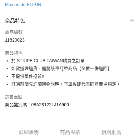
Maison de FLEUR
信用卡分期付款
3 期 0 利率 每期
NT$623
21家銀行
商品特色
合作金庫商業銀行
第一商業銀行
超商取貨付款
商品編號
華南商業銀行
彰化商業銀行
11829023
LINE Pay
上海商業儲蓄銀行
台北富邦商業銀行
國泰世華商業銀行
兆豐國際商業銀行
商品特色
Apple Pay
臺灣中小企業銀行
台中商業銀行
於 STRIPE CLUB TAIWAN購買之訂單
匯豐（台灣）商業銀行
華泰商業銀行
街口支付
如欲辦理退貨，需將該筆訂單商品【全數一併退回】
聯邦商業銀行
遠東國際商業銀行
元大商業銀行
永豐商業銀行
不提供單件退貨!!
悠遊付
玉山商業銀行
星展（台灣）商業銀行
訂購前請先詳讀購物說明，下單後即代表同意賣場規定。
台新國際商業銀行
中國信託商業銀行
Google Pay
台灣樂天信用卡公司
銷售重點
大哥付你分期
商品識別碼：08A26122LJ1A900
相關說明
【大哥付你分期使用說明】
AFTEE先享後付
1.本服務由台灣大哥大提供，台灣大哥大用戶可立即使用無須另外申請。
2.付款方式選擇「大哥付你分期」，訂單成立後會自動跳轉到大哥付的交易
相關說明
詳細說明
商品規格
相關推薦
流程，驗證手機門號後，選擇欲分期的期數、繳款截止日，確認付款後即完
【關於「AFTEE先享後付」】
成交易。
ATM付款