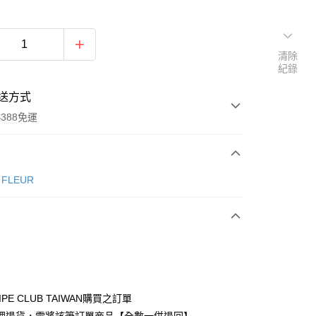
清除
紀錄
送方式
388免運
次付款
e FLEUR
期付款
0 利率 每期
NT$1,940
21家銀行
庫商業銀行
第一商業銀行
付款
業銀行
彰化商業銀行
業儲蓄銀行
台北富邦商業銀行
華商業銀行
兆豐國際商業銀行
IPE CLUB TAIWAN購買之訂單
小企業銀行
台中商業銀行