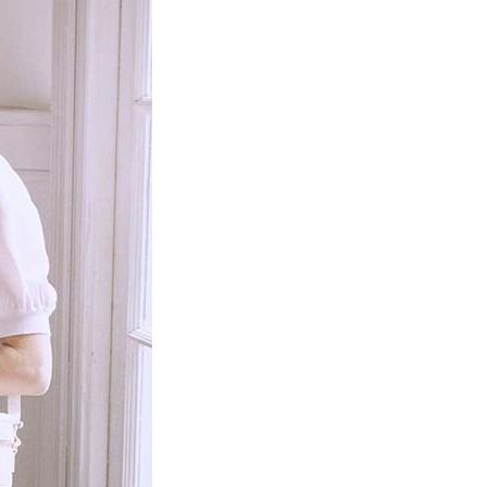
項】
網路銀行／等多元方式進行付款，方視為交易完成。
係由「台灣大哥大股份有限公司」（以下簡稱本公司）所提供，讓
：結帳手續完成當下不需立刻繳費，但若您需要取消訂單，請聯
貨付款
易時，得透過本服務購買商品或服務，並由商店將買賣／分期付
的店家。未經商家同意取消之訂單仍視為有效，需透過AFTEE
金債權讓與本公司後，依約使用本公司帳單繳交帳款。
繳納相關費用。
0，滿NT$888(含以上)免運費
意付款使用「大哥付你分期」之契約關係目的，商店將以您的個人
否成功請以「AFTEE先享後付 」之結帳頁面顯示為準，若有關於
含姓名、電話或地址）提供予台灣大哥大進項蒐集、處理及利
功／繳費後需取消欲退款等相關疑問，請聯繫「AFTEE先享後
取貨
公司與您本人進行分期帳單所需資料之確認、核對及更正。
援中心」
https://netprotections.freshdesk.com/support/home
0，滿NT$888(含以上)免運費
戶服務條款，請詳閱以下連結：
https://oppay.tw/userRule
項】
付款
恩沛科技股份有限公司提供之「AFTEE先享後付」服務完成之
依本服務之必要範圍內提供個人資料，並將交易相關給付款項請
0，滿NT$888(含以上)免運費
讓予恩沛科技股份有限公司。
個人資料處理事宜，請瀏覽以下網址：
貨
ee.tw/terms/#terms3
0，滿NT$888(含以上)免運費
年的使用者請事先徵得法定代理人或監護人之同意方可使用
E先享後付」，若未經同意申辦者引起之損失，本公司不負相關責
AFTEE先享後付」時，將依據個別帳號之用戶狀況，依本公司
0，滿NT$888(含以上)免運費
核予不同之上限額度；若仍有額度不足之情形，本公司將視審查
用戶進行身份認證。
一人註冊多個帳號或使用他人資訊註冊。若發現惡意使用之情
科技股份有限公司將有權停止該用戶之使用額度並採取法律行