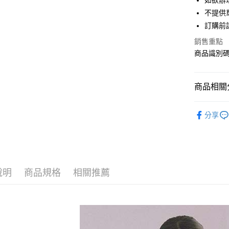
如欲辦
匯豐（
街口支付
不提供單
聯邦商
訂購前
元大商
悠遊付
玉山商
銷售重點
台新國
Google Pa
商品識別碼：
台灣樂
大哥付你
相關說明
商品相關分
【大哥付
AFTEE先
1.本服務
Maison d
2.付款方
相關說明
分享
流程，驗
【關於「A
BAG / 包
ATM付款
完成交易
AFTEE
3.實際核
便利好安
NEW ARR
4.訂單成
１．簡單
消。如遇
Maison d
２．便利
運送方式
無法說明
３．安心
說明
商品規格
相關推薦
SALE ITE
【繳款方
全家取貨
1.分期款
【「AFT
Maison d
醒簡訊。
每筆NT$6
１．於結帳
2.透過簡
付」結帳
Maison d
帳／街口支
全家純取
２．訂單
３．收到繳
每筆NT$6