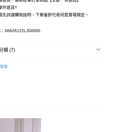
理退貨，需將該筆訂單商品【全數一併退回】
台灣）商業銀行
華泰商業銀行
件退貨!!
業銀行
遠東國際商業銀行
請先詳讀購物說明，下單後即代表同意賣場規定。
業銀行
永豐商業銀行
業銀行
星展（台灣）商業銀行
際商業銀行
中國信託商業銀行
y
08A26122LJ0A900
天信用卡公司
分期
類 (7)
你分期使用說明】
享後付
由台灣大哥大提供，台灣大哥大用戶可立即使用無須另外申請。
e FLEUR
BAG / 包包
式選擇「大哥付你分期」，訂單成立後會自動跳轉到大哥付的交易
客服
證手機門號後，選擇欲分期的期數、繳款截止日，確認付款後即
FTEE先享後付」】
包
。
先享後付是「在收到商品之後才付款」的支付方式。 讓您購物簡單
准額度、可分期數及費用金額請依後續交易確認頁面所載為準。
心！
IVALS / 新品上市
立30分鐘內，如未前往確認交易或遇審核未通過，訂單將自動取
：不需註冊會員、不需綁卡、不需儲值。
「轉專審核」未通過狀況，表示未達大哥付你分期系統評分，恕
e FLEUR
ALL ITEMS
：只要手機號碼，簡訊認證，即可結帳。
評估內容。
：先確認商品／服務後，再付款。
MS
春夏新品 ➯ 8折
式說明】
付款
項不併入電信帳單，「大哥付你分期」於每月結算日後寄送繳費提
EE先享後付」結帳流程】
e FLEUR
SS│春夏 新入荷
0，滿NT$388(含以上)免運費
方式選擇「AFTEE先享後付」後，將跳轉至「AFTEE先享後
訊連結打開帳單後，可選擇「超商條碼／台灣大直營門市／銀行轉
頁面，進行簡訊認證並確認金額後，即可完成結帳。
e FLEUR
Rose Series
付／iPASS MONEY」等通路繳費。
貨
成立數日內，您將收到繳費通知簡訊。
費通知簡訊後14天內，點擊此簡訊中的連結，可透過四大超商
0，滿NT$388(含以上)免運費