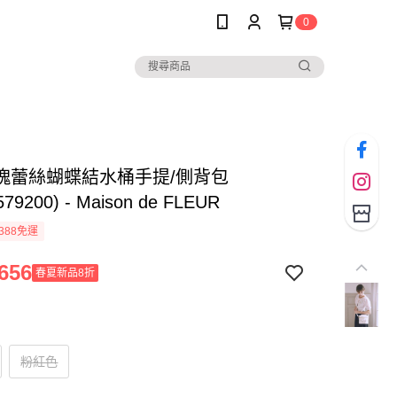
0
瑰蕾絲蝴蝶結水桶手提/側背包
579200) - Maison de FLEUR
388免運
656
春夏新品8折
粉紅色