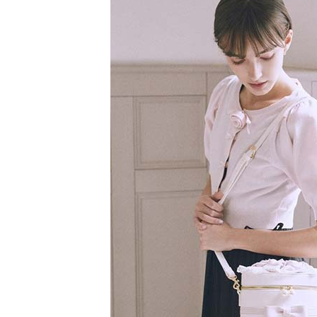
【注意事
／ATM／
1.本服務
※ 請注意
萊爾富取
用戶於交
絡購買商品
款買賣價
先享後付
每筆NT$6
2.基於同
※ 交易是
資料（包
是否繳費成
萊爾富純
用，由本
付客戶支
每筆NT$6
3.完整用
【注意事
7-11取貨
１．透過由
交易，需
每筆NT$6
求債權轉
２．關於
7-11純取
https://aft
每筆NT$6
３．未成
「AFTE
宅配
任。
４．使用「
每筆NT$9
即時審查
結果請求
５．嚴禁
形，恩沛
動。