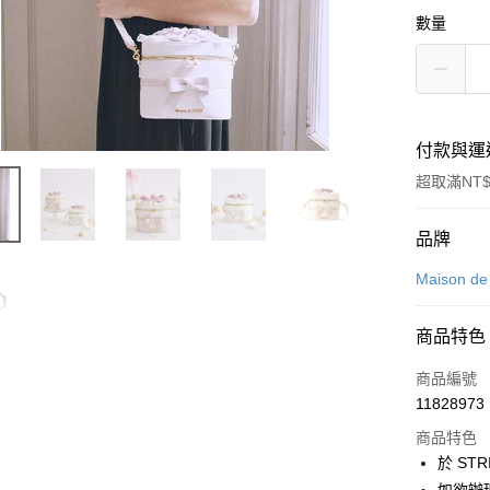
數量
付款與運
超取滿NT$
付款方式
品牌
信用卡一
Maison d
信用卡分
商品特色
3 期 
商品編號
合作金
超商取貨
11828973
華南商
LINE Pay
上海商
商品特色
國泰世
於 STR
Apple Pay
臺灣中