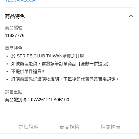
YECCA VECCA
信用卡分期付款
3 期 0 利率 每期
NT$1,006
21家銀行
商品特色
合作金庫商業銀行
第一商業銀行
超商取貨付款
商品編號
華南商業銀行
彰化商業銀行
11827776
LINE Pay
上海商業儲蓄銀行
台北富邦商業銀行
國泰世華商業銀行
兆豐國際商業銀行
商品特色
Apple Pay
臺灣中小企業銀行
台中商業銀行
於 STRIPE CLUB TAIWAN購買之訂單
匯豐（台灣）商業銀行
華泰商業銀行
街口支付
如欲辦理退貨，需將該筆訂單商品【全數一併退回】
聯邦商業銀行
遠東國際商業銀行
元大商業銀行
永豐商業銀行
不提供單件退貨!!
悠遊付
玉山商業銀行
星展（台灣）商業銀行
訂購前請先詳讀購物說明，下單後即代表同意賣場規定。
台新國際商業銀行
中國信託商業銀行
Google Pay
台灣樂天信用卡公司
銷售重點
大哥付你分期
商品識別碼：07A26121LA0B100
相關說明
【大哥付你分期使用說明】
AFTEE先享後付
1.本服務由台灣大哥大提供，台灣大哥大用戶可立即使用無須另外申請。
2.付款方式選擇「大哥付你分期」，訂單成立後會自動跳轉到大哥付的交易
相關說明
詳細說明
商品規格
相關推薦
流程，驗證手機門號後，選擇欲分期的期數、繳款截止日，確認付款後即完
【關於「AFTEE先享後付」】
成交易。
ATM付款
AFTEE先享後付是「在收到商品之後才付款」的支付方式。 讓您購物簡單
3.實際核准額度、可分期數及費用金額請依後續交易確認頁面所載為準。