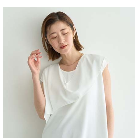
便利好安心！
4.訂單成立30分鐘內，如未前往確認交易或遇審核未通過，訂單將自動取
１．簡單：不需註冊會員、不需綁卡、不需儲值。
運送方式
消。如遇「轉專審核」未通過狀況，表示未達大哥付你分期系統評分，恕無
２．便利：只要手機號碼，簡訊認證，即可結帳。
法說明評估內容。
３．安心：先確認商品／服務後，再付款。
全家取貨付款
【繳款方式說明】
1.分期款項不併入電信帳單，「大哥付你分期」於每月結算日後寄送繳費提
每筆NT$60，滿NT$388(含以上)免運費
【「AFTEE先享後付」結帳流程】
醒簡訊。
１．於結帳方式選擇「AFTEE先享後付」後，將跳轉至「AFTEE先享後付」
2.透過簡訊連結打開帳單後，可選擇「超商條碼／台灣大直營門市／銀行轉
全家純取貨
結帳頁面，進行簡訊認證並確認金額後，即可完成結帳。
帳／街口支付／iPASS MONEY」等通路繳費。
２．訂單成立數日內，您將收到繳費通知簡訊。
每筆NT$60，滿NT$388(含以上)免運費
３．收到繳費通知簡訊後14天內，點擊此簡訊中的連結，可透過四大超商／
【注意事項】
ATM／網路銀行／等多元方式進行付款，方視為交易完成。
萊爾富取貨付款
1.本服務係由「台灣大哥大股份有限公司」（以下簡稱本公司）所提供，讓
※ 請注意：結帳手續完成當下不需立刻繳費，但若您需要取消訂單，請聯絡
用戶於交易時，得透過本服務購買商品或服務，並由商店將買賣／分期付款
每筆NT$60，滿NT$888(含以上)免運費
購買商品的店家。未經商家同意取消之訂單仍視為有效，需透過AFTEE先享
買賣價金債權讓與本公司後，依約使用本公司帳單繳交帳款。
後付繳納相關費用。
2.基於同意付款使用「大哥付你分期」之契約關係目的，商店將以您的個人
萊爾富純取貨
※ 交易是否成功請以「AFTEE先享後付 」之結帳頁面顯示為準，若有關於
資料（包含姓名、電話或地址）提供予台灣大哥大進項蒐集、處理及利用，
是否繳費成功／繳費後需取消欲退款等相關疑問，請聯繫「AFTEE先享後付
每筆NT$60，滿NT$888(含以上)免運費
由本公司與您本人進行分期帳單所需資料之確認、核對及更正。
客戶支援中心」
https://netprotections.freshdesk.com/support/home
3.完整用戶服務條款，請詳閱以下連結：
https://oppay.tw/userRule
7-11取貨付款
【注意事項】
１．透過由恩沛科技股份有限公司提供之「AFTEE先享後付」服務完成之交
每筆NT$60，滿NT$888(含以上)免運費
易，需依本服務之必要範圍內提供個人資料，並將交易相關給付款項請求債
權轉讓予恩沛科技股份有限公司。
7-11純取貨
２．關於個人資料處理事宜，請瀏覽以下網址：
每筆NT$60，滿NT$888(含以上)免運費
https://aftee.tw/terms/#terms3
３．未成年的使用者請事先徵得法定代理人或監護人之同意方可使用