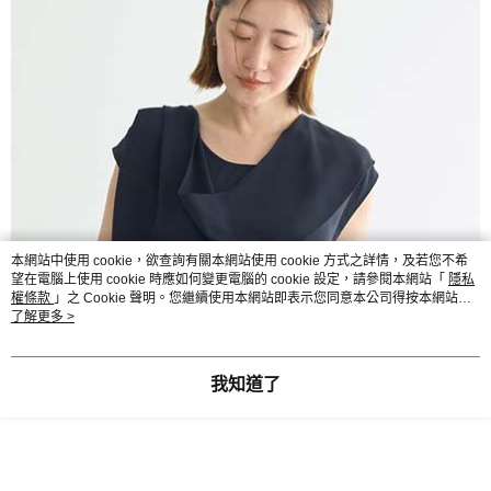
本網站中使用 cookie，欲查詢有關本網站使用 cookie 方式之詳情，及若您不希
望在電腦上使用 cookie 時應如何變更電腦的 cookie 設定，請參閱本網站「
隱私
權條款
」之 Cookie 聲明。您繼續使用本網站即表示您同意本公司得按本網站使
用條款之 Cookie 聲明使用 cookie。
了解更多 >
我知道了