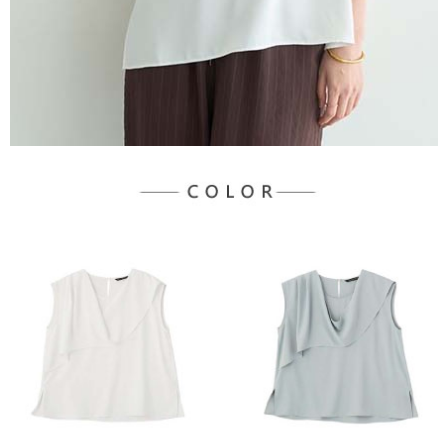
宅配
「AFTEE先享後付」，若未經同意申辦者引起之損失，本公司不負相關責
任。
每筆NT$90，滿NT$888(含以上)免運費
４．使用「AFTEE先享後付」時，將依據個別帳號之用戶狀況，依本公司即
時審查核予不同之上限額度；若仍有額度不足之情形，本公司將視審查結果
請求用戶進行身份認證。
５．嚴禁一人註冊多個帳號或使用他人資訊註冊。若發現惡意使用之情形，
恩沛科技股份有限公司將有權停止該用戶之使用額度並採取法律行動。