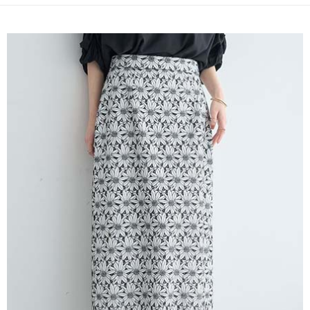
便利好安心！
4.訂單成立30分鐘內，如未前往確認交易或遇審核未通過，訂單將自動取
１．簡單：不需註冊會員、不需綁卡、不需儲值。
運送方式
消。如遇「轉專審核」未通過狀況，表示未達大哥付你分期系統評分，恕無
２．便利：只要手機號碼，簡訊認證，即可結帳。
法說明評估內容。
３．安心：先確認商品／服務後，再付款。
全家取貨付款
【繳款方式說明】
1.分期款項不併入電信帳單，「大哥付你分期」於每月結算日後寄送繳費提
每筆NT$60，滿NT$388(含以上)免運費
【「AFTEE先享後付」結帳流程】
醒簡訊。
１．於結帳方式選擇「AFTEE先享後付」後，將跳轉至「AFTEE先享後付」
2.透過簡訊連結打開帳單後，可選擇「超商條碼／台灣大直營門市／銀行轉
全家純取貨
結帳頁面，進行簡訊認證並確認金額後，即可完成結帳。
帳／街口支付／iPASS MONEY」等通路繳費。
２．訂單成立數日內，您將收到繳費通知簡訊。
每筆NT$60，滿NT$388(含以上)免運費
３．收到繳費通知簡訊後14天內，點擊此簡訊中的連結，可透過四大超商／
【注意事項】
ATM／網路銀行／等多元方式進行付款，方視為交易完成。
萊爾富取貨付款
1.本服務係由「台灣大哥大股份有限公司」（以下簡稱本公司）所提供，讓
※ 請注意：結帳手續完成當下不需立刻繳費，但若您需要取消訂單，請聯絡
用戶於交易時，得透過本服務購買商品或服務，並由商店將買賣／分期付款
每筆NT$60，滿NT$888(含以上)免運費
購買商品的店家。未經商家同意取消之訂單仍視為有效，需透過AFTEE先享
買賣價金債權讓與本公司後，依約使用本公司帳單繳交帳款。
後付繳納相關費用。
2.基於同意付款使用「大哥付你分期」之契約關係目的，商店將以您的個人
萊爾富純取貨
※ 交易是否成功請以「AFTEE先享後付 」之結帳頁面顯示為準，若有關於
資料（包含姓名、電話或地址）提供予台灣大哥大進項蒐集、處理及利用，
是否繳費成功／繳費後需取消欲退款等相關疑問，請聯繫「AFTEE先享後付
每筆NT$60，滿NT$888(含以上)免運費
由本公司與您本人進行分期帳單所需資料之確認、核對及更正。
客戶支援中心」
https://netprotections.freshdesk.com/support/home
3.完整用戶服務條款，請詳閱以下連結：
https://oppay.tw/userRule
7-11取貨付款
【注意事項】
１．透過由恩沛科技股份有限公司提供之「AFTEE先享後付」服務完成之交
每筆NT$60，滿NT$888(含以上)免運費
易，需依本服務之必要範圍內提供個人資料，並將交易相關給付款項請求債
權轉讓予恩沛科技股份有限公司。
7-11純取貨
２．關於個人資料處理事宜，請瀏覽以下網址：
每筆NT$60，滿NT$888(含以上)免運費
https://aftee.tw/terms/#terms3
３．未成年的使用者請事先徵得法定代理人或監護人之同意方可使用