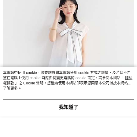
本網站中使用 cookie，欲查詢有關本網站使用 cookie 方式之詳情，及若您不希
望在電腦上使用 cookie 時應如何變更電腦的 cookie 設定，請參閱本網站「
隱私
權條款
」之 Cookie 聲明。您繼續使用本網站即表示您同意本公司得按本網站使
用條款之 Cookie 聲明使用 cookie。
了解更多 >
我知道了