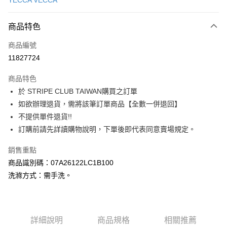
YECCA VECCA
信用卡分期付款
3 期 0 利率 每期
NT$1,636
21家銀行
商品特色
合作金庫商業銀行
第一商業銀行
超商取貨付款
商品編號
華南商業銀行
彰化商業銀行
11827724
LINE Pay
上海商業儲蓄銀行
台北富邦商業銀行
國泰世華商業銀行
兆豐國際商業銀行
商品特色
Apple Pay
臺灣中小企業銀行
台中商業銀行
於 STRIPE CLUB TAIWAN購買之訂單
匯豐（台灣）商業銀行
華泰商業銀行
街口支付
如欲辦理退貨，需將該筆訂單商品【全數一併退回】
聯邦商業銀行
遠東國際商業銀行
元大商業銀行
永豐商業銀行
不提供單件退貨!!
悠遊付
玉山商業銀行
星展（台灣）商業銀行
訂購前請先詳讀購物說明，下單後即代表同意賣場規定。
台新國際商業銀行
中國信託商業銀行
Google Pay
台灣樂天信用卡公司
銷售重點
大哥付你分期
商品識別碼：07A26122LC1B100
相關說明
洗滌方式：需手洗。
【大哥付你分期使用說明】
AFTEE先享後付
1.本服務由台灣大哥大提供，台灣大哥大用戶可立即使用無須另外申請。
2.付款方式選擇「大哥付你分期」，訂單成立後會自動跳轉到大哥付的交易
相關說明
流程，驗證手機門號後，選擇欲分期的期數、繳款截止日，確認付款後即完
【關於「AFTEE先享後付」】
成交易。
ATM付款
詳細說明
商品規格
相關推薦
AFTEE先享後付是「在收到商品之後才付款」的支付方式。 讓您購物簡單
3.實際核准額度、可分期數及費用金額請依後續交易確認頁面所載為準。