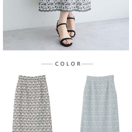
宅配
「AFTEE先享後付」，若未經同意申辦者引起之損失，本公司不負相關責
任。
每筆NT$90，滿NT$888(含以上)免運費
４．使用「AFTEE先享後付」時，將依據個別帳號之用戶狀況，依本公司即
時審查核予不同之上限額度；若仍有額度不足之情形，本公司將視審查結果
請求用戶進行身份認證。
５．嚴禁一人註冊多個帳號或使用他人資訊註冊。若發現惡意使用之情形，
恩沛科技股份有限公司將有權停止該用戶之使用額度並採取法律行動。