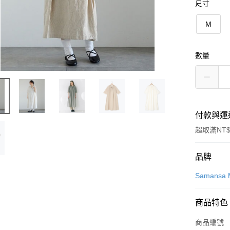
尺寸
M
數量
付款與運
超取滿NT$
付款方式
品牌
信用卡一
Samansa 
信用卡分
商品特色
3 期 
商品編號
合作金