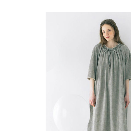
【「AFT
Samansa 
醒簡訊。
每筆NT$6
１．於結帳
2.透過簡
付」結帳
SALE ITE
帳／街口支
全家純取
２．訂單
３．收到繳
SALE ITE
每筆NT$6
【注意事
／ATM／
1.本服務
※ 請注意
萊爾富取
用戶於交
絡購買商品
款買賣價
先享後付
每筆NT$6
2.基於同
※ 交易是
資料（包
是否繳費成
萊爾富純
用，由本
付客戶支
每筆NT$6
3.完整用
【注意事
7-11取貨
１．透過由
交易，需
每筆NT$6
求債權轉
２．關於
7-11純取
https://aft
每筆NT$6
３．未成
「AFTE
宅配
任。
４．使用「
每筆NT$9
即時審查
結果請求