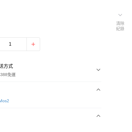
清除
紀錄
送方式
388免運
次付款
Mos2
期付款
0 利率 每期
NT$1,246
21家銀行
庫商業銀行
第一商業銀行