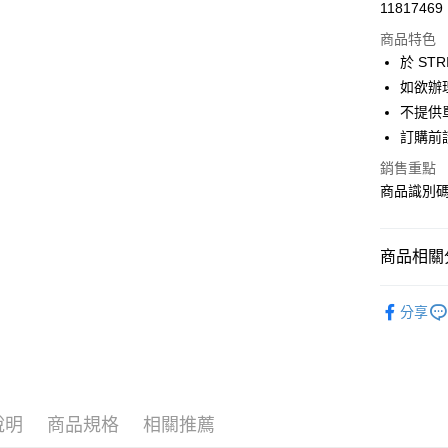
超商取貨
11817469
華南商
LINE Pay
上海商
商品特色
國泰世
於 STR
Apple Pay
臺灣中
如欲辦
匯豐（
街口支付
不提供單
聯邦商
訂購前
元大商
悠遊付
玉山商
銷售重點
台新國
Google Pa
商品識別碼：
台灣樂
大哥付你
相關說明
商品相關分
【大哥付
AFTEE先
1.本服務
Samansa 
2.付款方
相關說明
分享
流程，驗
【關於「A
ONE PIEC
ATM付款
完成交易
AFTEE
3.實際核
便利好安
NEW ARR
4.訂單成
１．簡單
消。如遇
Samansa 
２．便利
運送方式
無法說明
３．安心
說明
商品規格
相關推薦
Samansa 
【繳款方
全家取貨
1.分期款