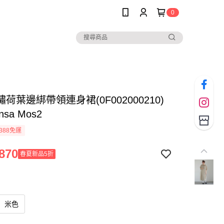
0
荷葉邊綁帶領連身裙(0F002000210)
nsa Mos2
388免運
870
春夏新品5折
米色