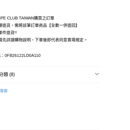
付款
業銀行
彰化商業銀行
業儲蓄銀行
台北富邦商業銀行
華商業銀行
兆豐國際商業銀行
IPE CLUB TAIWAN購買之訂單
小企業銀行
台中商業銀行
理退貨，需將該筆訂單商品【全數一併退回】
台灣）商業銀行
華泰商業銀行
件退貨!!
業銀行
遠東國際商業銀行
請先詳讀購物說明，下單後即代表同意賣場規定。
業銀行
永豐商業銀行
業銀行
星展（台灣）商業銀行
際商業銀行
中國信託商業銀行
y
0FB26122LD0A110
天信用卡公司
分期
類 (8)
你分期使用說明】
享後付
由台灣大哥大提供，台灣大哥大用戶可立即使用無須另外申請。
Mos2
Girly 女孩感
式選擇「大哥付你分期」，訂單成立後會自動跳轉到大哥付的交易
客服
證手機門號後，選擇欲分期的期數、繳款截止日，確認付款後即
FTEE先享後付」】
E / 洋裝
。
先享後付是「在收到商品之後才付款」的支付方式。 讓您購物簡單
准額度、可分期數及費用金額請依後續交易確認頁面所載為準。
心！
IVALS / 新品上市
立30分鐘內，如未前往確認交易或遇審核未通過，訂單將自動取
：不需註冊會員、不需綁卡、不需儲值。
「轉專審核」未通過狀況，表示未達大哥付你分期系統評分，恕
Mos2
ONE PIECE / 洋裝
：只要手機號碼，簡訊認證，即可結帳。
評估內容。
：先確認商品／服務後，再付款。
Mos2
ALL ITEMS
式說明】
付款
項不併入電信帳單，「大哥付你分期」於每月結算日後寄送繳費提