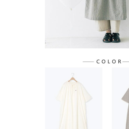
５．嚴禁
形，恩沛
動。