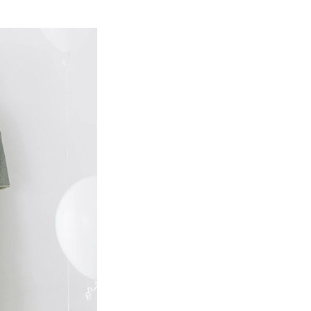
EE先享後付」結帳流程】
Mos2
SS│春夏 新入荷
0，滿NT$388(含以上)免運費
方式選擇「AFTEE先享後付」後，將跳轉至「AFTEE先享後
訊連結打開帳單後，可選擇「超商條碼／台灣大直營門市／銀行轉
頁面，進行簡訊認證並確認金額後，即可完成結帳。
MS
春夏新品 ➯ 5折
付／iPASS MONEY」等通路繳費。
貨
成立數日內，您將收到繳費通知簡訊。
費通知簡訊後14天內，點擊此簡訊中的連結，可透過四大超商
MS
單筆滿$1800抵$200、滿$2800抵$400
0，滿NT$388(含以上)免運費
項】
網路銀行／等多元方式進行付款，方視為交易完成。
係由「台灣大哥大股份有限公司」（以下簡稱本公司）所提供，讓
：結帳手續完成當下不需立刻繳費，但若您需要取消訂單，請聯
貨付款
易時，得透過本服務購買商品或服務，並由商店將買賣／分期付
的店家。未經商家同意取消之訂單仍視為有效，需透過AFTEE
金債權讓與本公司後，依約使用本公司帳單繳交帳款。
繳納相關費用。
0，滿NT$888(含以上)免運費
意付款使用「大哥付你分期」之契約關係目的，商店將以您的個人
否成功請以「AFTEE先享後付 」之結帳頁面顯示為準，若有關於
含姓名、電話或地址）提供予台灣大哥大進項蒐集、處理及利
功／繳費後需取消欲退款等相關疑問，請聯繫「AFTEE先享後
取貨
公司與您本人進行分期帳單所需資料之確認、核對及更正。
援中心」
https://netprotections.freshdesk.com/support/home
0，滿NT$888(含以上)免運費
戶服務條款，請詳閱以下連結：
https://oppay.tw/userRule
項】
付款
恩沛科技股份有限公司提供之「AFTEE先享後付」服務完成之
依本服務之必要範圍內提供個人資料，並將交易相關給付款項請
0，滿NT$888(含以上)免運費
讓予恩沛科技股份有限公司。
個人資料處理事宜，請瀏覽以下網址：
貨
ee.tw/terms/#terms3
0，滿NT$888(含以上)免運費
年的使用者請事先徵得法定代理人或監護人之同意方可使用
E先享後付」，若未經同意申辦者引起之損失，本公司不負相關責
AFTEE先享後付」時，將依據個別帳號之用戶狀況，依本公司
0，滿NT$888(含以上)免運費
核予不同之上限額度；若仍有額度不足之情形，本公司將視審查
用戶進行身份認證。