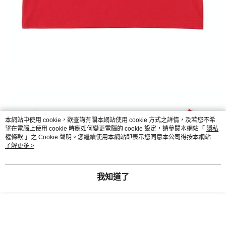
本網站中使用 cookie，欲查詢有關本網站使用 cookie 方式之詳情，及若您不希
望在電腦上使用 cookie 時應如何變更電腦的 cookie 設定，請參閱本網站「
隱私
權條款
」之 Cookie 聲明。您繼續使用本網站即表示您同意本公司得按本網站使
用條款之 Cookie 聲明使用 cookie。
了解更多 >
我知道了