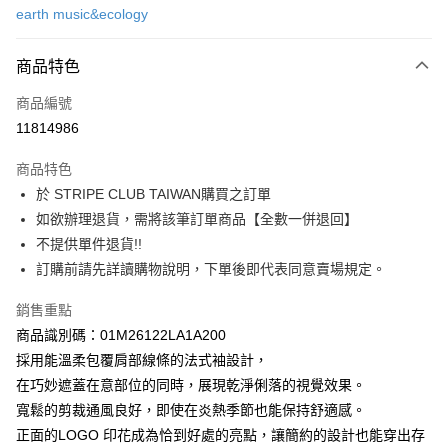
earth music&ecology
信用卡分期付款
3 期 0 利率 每期
NT$486
21家銀行
商品特色
合作金庫商業銀行
第一商業銀行
超商取貨付款
商品編號
華南商業銀行
彰化商業銀行
11814986
LINE Pay
上海商業儲蓄銀行
台北富邦商業銀行
國泰世華商業銀行
兆豐國際商業銀行
商品特色
Apple Pay
臺灣中小企業銀行
台中商業銀行
於 STRIPE CLUB TAIWAN購買之訂單
匯豐（台灣）商業銀行
華泰商業銀行
街口支付
如欲辦理退貨，需將該筆訂單商品【全數一併退回】
聯邦商業銀行
遠東國際商業銀行
元大商業銀行
永豐商業銀行
不提供單件退貨!!
悠遊付
玉山商業銀行
星展（台灣）商業銀行
訂購前請先詳讀購物說明，下單後即代表同意賣場規定。
台新國際商業銀行
中國信託商業銀行
Google Pay
台灣樂天信用卡公司
銷售重點
大哥付你分期
商品識別碼：01M26122LA1A200
相關說明
採用能溫柔包覆肩部線條的法式袖設計，
【大哥付你分期使用說明】
AFTEE先享後付
在巧妙遮蓋在意部位的同時，展現乾淨俐落的視覺效果。
1.本服務由台灣大哥大提供，台灣大哥大用戶可立即使用無須另外申請。
2.付款方式選擇「大哥付你分期」，訂單成立後會自動跳轉到大哥付的交易
相關說明
寬鬆的剪裁通風良好，即使在炎熱季節也能保持舒適感。
流程，驗證手機門號後，選擇欲分期的期數、繳款截止日，確認付款後即完
【關於「AFTEE先享後付」】
正面的LOGO 印花成為恰到好處的亮點，讓簡約的設計也能穿出存
成交易。
ATM付款