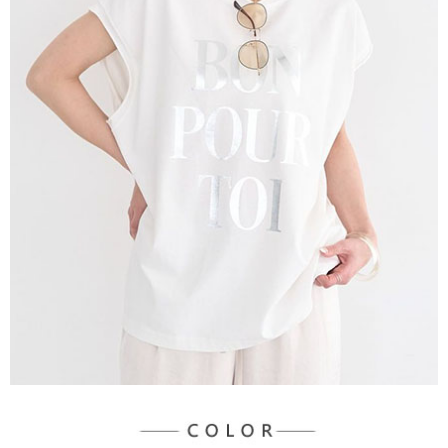
３．未成年的使用者請事先徵得法定代理人或監護人之同意方可使用
宅配
「AFTEE先享後付」，若未經同意申辦者引起之損失，本公司不負相關責
任。
每筆NT$90，滿NT$888(含以上)免運費
４．使用「AFTEE先享後付」時，將依據個別帳號之用戶狀況，依本公司即
時審查核予不同之上限額度；若仍有額度不足之情形，本公司將視審查結果
請求用戶進行身份認證。
５．嚴禁一人註冊多個帳號或使用他人資訊註冊。若發現惡意使用之情形，
恩沛科技股份有限公司將有權停止該用戶之使用額度並採取法律行動。