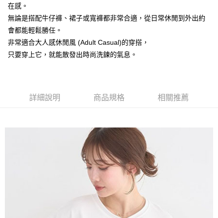
AFTEE先享後付是「在收到商品之後才付款」的支付方式。 讓您購物簡單
在感。
3.實際核准額度、可分期數及費用金額請依後續交易確認頁面所載為準。
便利好安心！
4.訂單成立30分鐘內，如未前往確認交易或遇審核未通過，訂單將自動取
無論是搭配牛仔褲、裙子或寬褲都非常合適，從日常休閒到外出約
１．簡單：不需註冊會員、不需綁卡、不需儲值。
運送方式
消。如遇「轉專審核」未通過狀況，表示未達大哥付你分期系統評分，恕無
２．便利：只要手機號碼，簡訊認證，即可結帳。
會都能輕鬆勝任。
法說明評估內容。
３．安心：先確認商品／服務後，再付款。
全家取貨付款
【繳款方式說明】
非常適合大人感休閒風 (Adult Casual)的穿搭，
1.分期款項不併入電信帳單，「大哥付你分期」於每月結算日後寄送繳費提
每筆NT$60，滿NT$388(含以上)免運費
【「AFTEE先享後付」結帳流程】
只要穿上它，就能散發出時尚洗鍊的氣息。
醒簡訊。
１．於結帳方式選擇「AFTEE先享後付」後，將跳轉至「AFTEE先享後付」
2.透過簡訊連結打開帳單後，可選擇「超商條碼／台灣大直營門市／銀行轉
全家純取貨
結帳頁面，進行簡訊認證並確認金額後，即可完成結帳。
帳／街口支付／iPASS MONEY」等通路繳費。
２．訂單成立數日內，您將收到繳費通知簡訊。
每筆NT$60，滿NT$388(含以上)免運費
３．收到繳費通知簡訊後14天內，點擊此簡訊中的連結，可透過四大超商／
【注意事項】
ATM／網路銀行／等多元方式進行付款，方視為交易完成。
詳細說明
商品規格
相關推薦
萊爾富取貨付款
1.本服務係由「台灣大哥大股份有限公司」（以下簡稱本公司）所提供，讓
※ 請注意：結帳手續完成當下不需立刻繳費，但若您需要取消訂單，請聯絡
用戶於交易時，得透過本服務購買商品或服務，並由商店將買賣／分期付款
每筆NT$60，滿NT$888(含以上)免運費
購買商品的店家。未經商家同意取消之訂單仍視為有效，需透過AFTEE先享
買賣價金債權讓與本公司後，依約使用本公司帳單繳交帳款。
後付繳納相關費用。
2.基於同意付款使用「大哥付你分期」之契約關係目的，商店將以您的個人
萊爾富純取貨
※ 交易是否成功請以「AFTEE先享後付 」之結帳頁面顯示為準，若有關於
資料（包含姓名、電話或地址）提供予台灣大哥大進項蒐集、處理及利用，
是否繳費成功／繳費後需取消欲退款等相關疑問，請聯繫「AFTEE先享後付
每筆NT$60，滿NT$888(含以上)免運費
由本公司與您本人進行分期帳單所需資料之確認、核對及更正。
客戶支援中心」
https://netprotections.freshdesk.com/support/home
3.完整用戶服務條款，請詳閱以下連結：
https://oppay.tw/userRule
7-11取貨付款
【注意事項】
１．透過由恩沛科技股份有限公司提供之「AFTEE先享後付」服務完成之交
每筆NT$60，滿NT$888(含以上)免運費
易，需依本服務之必要範圍內提供個人資料，並將交易相關給付款項請求債
權轉讓予恩沛科技股份有限公司。
7-11純取貨
２．關於個人資料處理事宜，請瀏覽以下網址：
每筆NT$60，滿NT$888(含以上)免運費
https://aftee.tw/terms/#terms3