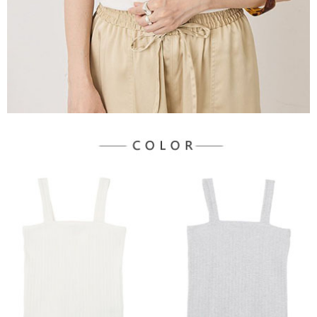
３．未成年的使用者請事先徵得法定代理人或監護人之同意方可使用
宅配
「AFTEE先享後付」，若未經同意申辦者引起之損失，本公司不負相關責
任。
每筆NT$90，滿NT$888(含以上)免運費
４．使用「AFTEE先享後付」時，將依據個別帳號之用戶狀況，依本公司即
時審查核予不同之上限額度；若仍有額度不足之情形，本公司將視審查結果
請求用戶進行身份認證。
５．嚴禁一人註冊多個帳號或使用他人資訊註冊。若發現惡意使用之情形，
恩沛科技股份有限公司將有權停止該用戶之使用額度並採取法律行動。