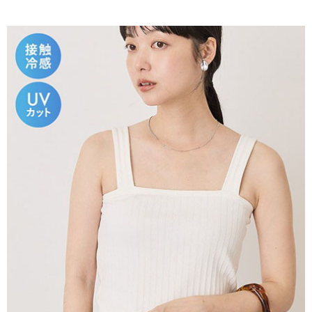
AFTEE先享後付是「在收到商品之後才付款」的支付方式。 讓您購物簡單
3.實際核准額度、可分期數及費用金額請依後續交易確認頁面所載為準。
便利好安心！
4.訂單成立30分鐘內，如未前往確認交易或遇審核未通過，訂單將自動取
１．簡單：不需註冊會員、不需綁卡、不需儲值。
運送方式
消。如遇「轉專審核」未通過狀況，表示未達大哥付你分期系統評分，恕無
２．便利：只要手機號碼，簡訊認證，即可結帳。
法說明評估內容。
３．安心：先確認商品／服務後，再付款。
全家取貨付款
【繳款方式說明】
1.分期款項不併入電信帳單，「大哥付你分期」於每月結算日後寄送繳費提
每筆NT$60，滿NT$388(含以上)免運費
【「AFTEE先享後付」結帳流程】
醒簡訊。
１．於結帳方式選擇「AFTEE先享後付」後，將跳轉至「AFTEE先享後付」
2.透過簡訊連結打開帳單後，可選擇「超商條碼／台灣大直營門市／銀行轉
全家純取貨
結帳頁面，進行簡訊認證並確認金額後，即可完成結帳。
帳／街口支付／iPASS MONEY」等通路繳費。
２．訂單成立數日內，您將收到繳費通知簡訊。
每筆NT$60，滿NT$388(含以上)免運費
３．收到繳費通知簡訊後14天內，點擊此簡訊中的連結，可透過四大超商／
【注意事項】
ATM／網路銀行／等多元方式進行付款，方視為交易完成。
萊爾富取貨付款
1.本服務係由「台灣大哥大股份有限公司」（以下簡稱本公司）所提供，讓
※ 請注意：結帳手續完成當下不需立刻繳費，但若您需要取消訂單，請聯絡
用戶於交易時，得透過本服務購買商品或服務，並由商店將買賣／分期付款
每筆NT$60，滿NT$888(含以上)免運費
購買商品的店家。未經商家同意取消之訂單仍視為有效，需透過AFTEE先享
買賣價金債權讓與本公司後，依約使用本公司帳單繳交帳款。
後付繳納相關費用。
2.基於同意付款使用「大哥付你分期」之契約關係目的，商店將以您的個人
萊爾富純取貨
※ 交易是否成功請以「AFTEE先享後付 」之結帳頁面顯示為準，若有關於
資料（包含姓名、電話或地址）提供予台灣大哥大進項蒐集、處理及利用，
是否繳費成功／繳費後需取消欲退款等相關疑問，請聯繫「AFTEE先享後付
每筆NT$60，滿NT$888(含以上)免運費
由本公司與您本人進行分期帳單所需資料之確認、核對及更正。
客戶支援中心」
https://netprotections.freshdesk.com/support/home
3.完整用戶服務條款，請詳閱以下連結：
https://oppay.tw/userRule
7-11取貨付款
【注意事項】
１．透過由恩沛科技股份有限公司提供之「AFTEE先享後付」服務完成之交
每筆NT$60，滿NT$888(含以上)免運費
易，需依本服務之必要範圍內提供個人資料，並將交易相關給付款項請求債
權轉讓予恩沛科技股份有限公司。
7-11純取貨
２．關於個人資料處理事宜，請瀏覽以下網址：
每筆NT$60，滿NT$888(含以上)免運費
https://aftee.tw/terms/#terms3