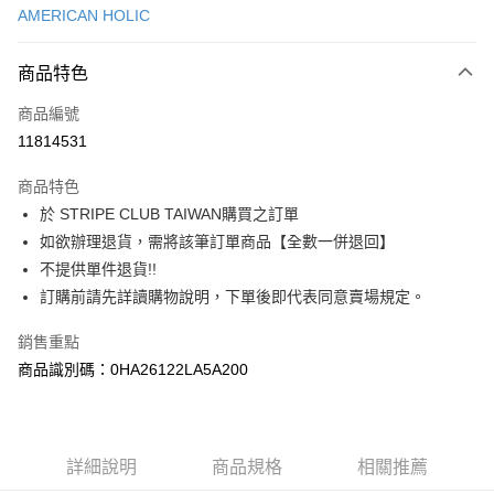
AMERICAN HOLIC
信用卡分期付款
3 期 0 利率 每期
NT$230
21家銀行
商品特色
合作金庫商業銀行
第一商業銀行
超商取貨付款
商品編號
華南商業銀行
彰化商業銀行
11814531
LINE Pay
上海商業儲蓄銀行
台北富邦商業銀行
國泰世華商業銀行
兆豐國際商業銀行
商品特色
Apple Pay
臺灣中小企業銀行
台中商業銀行
於 STRIPE CLUB TAIWAN購買之訂單
匯豐（台灣）商業銀行
華泰商業銀行
街口支付
如欲辦理退貨，需將該筆訂單商品【全數一併退回】
聯邦商業銀行
遠東國際商業銀行
元大商業銀行
永豐商業銀行
不提供單件退貨!!
悠遊付
玉山商業銀行
星展（台灣）商業銀行
訂購前請先詳讀購物說明，下單後即代表同意賣場規定。
台新國際商業銀行
中國信託商業銀行
Google Pay
台灣樂天信用卡公司
銷售重點
大哥付你分期
商品識別碼：0HA26122LA5A200
相關說明
【大哥付你分期使用說明】
AFTEE先享後付
1.本服務由台灣大哥大提供，台灣大哥大用戶可立即使用無須另外申請。
2.付款方式選擇「大哥付你分期」，訂單成立後會自動跳轉到大哥付的交易
相關說明
詳細說明
商品規格
相關推薦
流程，驗證手機門號後，選擇欲分期的期數、繳款截止日，確認付款後即完
【關於「AFTEE先享後付」】
成交易。
ATM付款