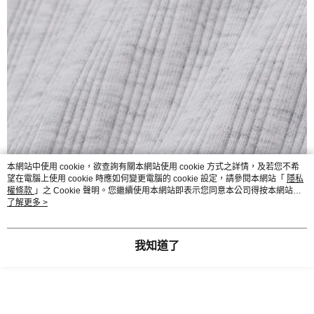
本網站中使用 cookie，欲查詢有關本網站使用 cookie 方式之詳情，及若您不希
望在電腦上使用 cookie 時應如何變更電腦的 cookie 設定，請參閱本網站「
隱私
權條款
」之 Cookie 聲明。您繼續使用本網站即表示您同意本公司得按本網站使
用條款之 Cookie 聲明使用 cookie。
了解更多 >
我知道了