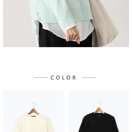
３．未成年的使用者請事先徵得法定代理人或監護人之同意方可使用
宅配
「AFTEE先享後付」，若未經同意申辦者引起之損失，本公司不負相關責
任。
每筆NT$90，滿NT$888(含以上)免運費
４．使用「AFTEE先享後付」時，將依據個別帳號之用戶狀況，依本公司即
時審查核予不同之上限額度；若仍有額度不足之情形，本公司將視審查結果
請求用戶進行身份認證。
５．嚴禁一人註冊多個帳號或使用他人資訊註冊。若發現惡意使用之情形，
恩沛科技股份有限公司將有權停止該用戶之使用額度並採取法律行動。