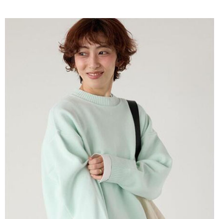
AFTEE先享後付是「在收到商品之後才付款」的支付方式。 讓您購物簡單
3.實際核准額度、可分期數及費用金額請依後續交易確認頁面所載為準。
便利好安心！
4.訂單成立30分鐘內，如未前往確認交易或遇審核未通過，訂單將自動取
１．簡單：不需註冊會員、不需綁卡、不需儲值。
運送方式
消。如遇「轉專審核」未通過狀況，表示未達大哥付你分期系統評分，恕無
２．便利：只要手機號碼，簡訊認證，即可結帳。
法說明評估內容。
３．安心：先確認商品／服務後，再付款。
全家取貨付款
【繳款方式說明】
1.分期款項不併入電信帳單，「大哥付你分期」於每月結算日後寄送繳費提
每筆NT$60，滿NT$388(含以上)免運費
【「AFTEE先享後付」結帳流程】
醒簡訊。
１．於結帳方式選擇「AFTEE先享後付」後，將跳轉至「AFTEE先享後付」
2.透過簡訊連結打開帳單後，可選擇「超商條碼／台灣大直營門市／銀行轉
全家純取貨
結帳頁面，進行簡訊認證並確認金額後，即可完成結帳。
帳／街口支付／iPASS MONEY」等通路繳費。
２．訂單成立數日內，您將收到繳費通知簡訊。
每筆NT$60，滿NT$388(含以上)免運費
３．收到繳費通知簡訊後14天內，點擊此簡訊中的連結，可透過四大超商／
【注意事項】
ATM／網路銀行／等多元方式進行付款，方視為交易完成。
萊爾富取貨付款
1.本服務係由「台灣大哥大股份有限公司」（以下簡稱本公司）所提供，讓
※ 請注意：結帳手續完成當下不需立刻繳費，但若您需要取消訂單，請聯絡
用戶於交易時，得透過本服務購買商品或服務，並由商店將買賣／分期付款
每筆NT$60，滿NT$888(含以上)免運費
購買商品的店家。未經商家同意取消之訂單仍視為有效，需透過AFTEE先享
買賣價金債權讓與本公司後，依約使用本公司帳單繳交帳款。
後付繳納相關費用。
2.基於同意付款使用「大哥付你分期」之契約關係目的，商店將以您的個人
萊爾富純取貨
※ 交易是否成功請以「AFTEE先享後付 」之結帳頁面顯示為準，若有關於
資料（包含姓名、電話或地址）提供予台灣大哥大進項蒐集、處理及利用，
是否繳費成功／繳費後需取消欲退款等相關疑問，請聯繫「AFTEE先享後付
每筆NT$60，滿NT$888(含以上)免運費
由本公司與您本人進行分期帳單所需資料之確認、核對及更正。
客戶支援中心」
https://netprotections.freshdesk.com/support/home
3.完整用戶服務條款，請詳閱以下連結：
https://oppay.tw/userRule
7-11取貨付款
【注意事項】
１．透過由恩沛科技股份有限公司提供之「AFTEE先享後付」服務完成之交
每筆NT$60，滿NT$888(含以上)免運費
易，需依本服務之必要範圍內提供個人資料，並將交易相關給付款項請求債
權轉讓予恩沛科技股份有限公司。
7-11純取貨
２．關於個人資料處理事宜，請瀏覽以下網址：
每筆NT$60，滿NT$888(含以上)免運費
https://aftee.tw/terms/#terms3