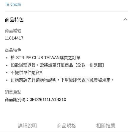
Te chichi
信用卡分期付款
3 期 0 利率 每期
NT$630
21家銀行
商品特色
合作金庫商業銀行
第一商業銀行
超商取貨付款
商品編號
華南商業銀行
彰化商業銀行
11814417
LINE Pay
上海商業儲蓄銀行
台北富邦商業銀行
國泰世華商業銀行
兆豐國際商業銀行
商品特色
Apple Pay
臺灣中小企業銀行
台中商業銀行
於 STRIPE CLUB TAIWAN購買之訂單
匯豐（台灣）商業銀行
華泰商業銀行
街口支付
如欲辦理退貨，需將該筆訂單商品【全數一併退回】
聯邦商業銀行
遠東國際商業銀行
元大商業銀行
永豐商業銀行
不提供單件退貨!!
悠遊付
玉山商業銀行
星展（台灣）商業銀行
訂購前請先詳讀購物說明，下單後即代表同意賣場規定。
台新國際商業銀行
中國信託商業銀行
Google Pay
台灣樂天信用卡公司
銷售重點
大哥付你分期
商品識別碼：0FD26111LA1B310
相關說明
【大哥付你分期使用說明】
AFTEE先享後付
1.本服務由台灣大哥大提供，台灣大哥大用戶可立即使用無須另外申請。
2.付款方式選擇「大哥付你分期」，訂單成立後會自動跳轉到大哥付的交易
相關說明
詳細說明
商品規格
相關推薦
流程，驗證手機門號後，選擇欲分期的期數、繳款截止日，確認付款後即完
【關於「AFTEE先享後付」】
成交易。
ATM付款