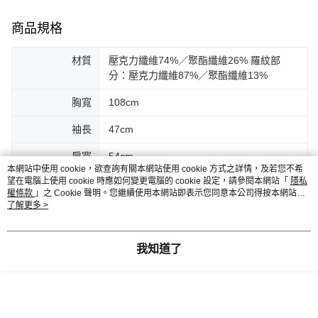
商品規格
材質
壓克力纖維74%／聚酯纖維26% 羅紋部
分：壓克力纖維87%／聚酯纖維13%
胸寬
108cm
袖長
47cm
肩寬
54cm
本網站中使用 cookie，欲查詢有關本網站使用 cookie 方式之詳情，及若您不希
望在電腦上使用 cookie 時應如何變更電腦的 cookie 設定，請參閱本網站「
隱私
底寬
46cm
權條款
」之 Cookie 聲明。您繼續使用本網站即表示您同意本公司得按本網站使
用條款之 Cookie 聲明使用 cookie。
了解更多 >
客服
我知道了
商品相關分類 (6)
查看全部
Te chichi
TOP / 上衣