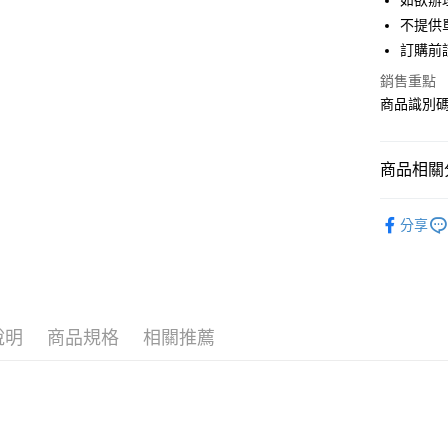
如欲辦
匯豐（
街口支付
不提供單
聯邦商
訂購前
元大商
悠遊付
玉山商
銷售重點
台新國
Google Pa
商品識別碼：
台灣樂
大哥付你
相關說明
商品相關分
【大哥付
AFTEE先
1.本服務
earth musi
2.付款方
相關說明
分享
流程，驗
【關於「A
TOPS / 
ATM付款
完成交易
AFTEE
3.實際核
便利好安
NEW ARR
4.訂單成
１．簡單
消。如遇
earth musi
２．便利
運送方式
無法說明
３．安心
說明
商品規格
相關推薦
earth musi
【繳款方
全家取貨
1.分期款
【「AFT
earth musi
醒簡訊。
每筆NT$6
１．於結帳
2.透過簡
付」結帳
SALE ITE
帳／街口支
全家純取
２．訂單
３．收到繳
SALE ITE
每筆NT$6