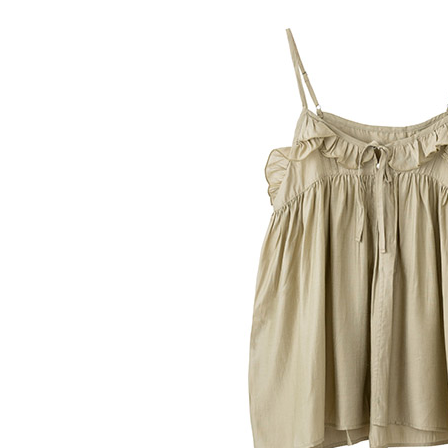
【注意事
／ATM／
1.本服務
※ 請注意
萊爾富取
用戶於交
絡購買商品
款買賣價
先享後付
每筆NT$6
2.基於同
※ 交易是
資料（包
是否繳費成
萊爾富純
用，由本
付客戶支
每筆NT$6
3.完整用
【注意事
7-11取貨
１．透過由
交易，需
每筆NT$6
求債權轉
２．關於
7-11純取
https://aft
每筆NT$6
３．未成
「AFTE
宅配
任。
４．使用「
每筆NT$9
即時審查
結果請求
５．嚴禁
形，恩沛
動。