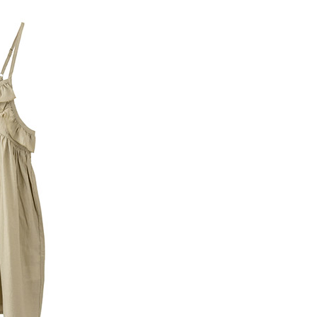
項】
網路銀行／等多元方式進行付款，方視為交易完成。
係由「台灣大哥大股份有限公司」（以下簡稱本公司）所提供，讓
：結帳手續完成當下不需立刻繳費，但若您需要取消訂單，請聯
貨付款
易時，得透過本服務購買商品或服務，並由商店將買賣／分期付
的店家。未經商家同意取消之訂單仍視為有效，需透過AFTEE
金債權讓與本公司後，依約使用本公司帳單繳交帳款。
繳納相關費用。
0，滿NT$888(含以上)免運費
意付款使用「大哥付你分期」之契約關係目的，商店將以您的個人
否成功請以「AFTEE先享後付 」之結帳頁面顯示為準，若有關於
含姓名、電話或地址）提供予台灣大哥大進項蒐集、處理及利
功／繳費後需取消欲退款等相關疑問，請聯繫「AFTEE先享後
取貨
公司與您本人進行分期帳單所需資料之確認、核對及更正。
援中心」
https://netprotections.freshdesk.com/support/home
0，滿NT$888(含以上)免運費
戶服務條款，請詳閱以下連結：
https://oppay.tw/userRule
項】
付款
恩沛科技股份有限公司提供之「AFTEE先享後付」服務完成之
依本服務之必要範圍內提供個人資料，並將交易相關給付款項請
0，滿NT$888(含以上)免運費
讓予恩沛科技股份有限公司。
個人資料處理事宜，請瀏覽以下網址：
貨
ee.tw/terms/#terms3
0，滿NT$888(含以上)免運費
年的使用者請事先徵得法定代理人或監護人之同意方可使用
E先享後付」，若未經同意申辦者引起之損失，本公司不負相關責
AFTEE先享後付」時，將依據個別帳號之用戶狀況，依本公司
0，滿NT$888(含以上)免運費
核予不同之上限額度；若仍有額度不足之情形，本公司將視審查
用戶進行身份認證。
一人註冊多個帳號或使用他人資訊註冊。若發現惡意使用之情
科技股份有限公司將有權停止該用戶之使用額度並採取法律行