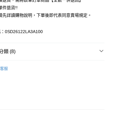
理退貨，需將該筆訂單商品【全數一併退回】
台灣）商業銀行
華泰商業銀行
件退貨!!
業銀行
遠東國際商業銀行
請先詳讀購物說明，下單後即代表同意賣場規定。
業銀行
永豐商業銀行
業銀行
星展（台灣）商業銀行
際商業銀行
中國信託商業銀行
y
0SD26122LA3A100
天信用卡公司
分期
類 (8)
你分期使用說明】
享後付
由台灣大哥大提供，台灣大哥大用戶可立即使用無須另外申請。
c & ecology
Premium 白金
式選擇「大哥付你分期」，訂單成立後會自動跳轉到大哥付的交易
客服
證手機門號後，選擇欲分期的期數、繳款截止日，確認付款後即
FTEE先享後付」】
上衣
。
先享後付是「在收到商品之後才付款」的支付方式。 讓您購物簡單
准額度、可分期數及費用金額請依後續交易確認頁面所載為準。
心！
IVALS / 新品上市
立30分鐘內，如未前往確認交易或遇審核未通過，訂單將自動取
：不需註冊會員、不需綁卡、不需儲值。
「轉專審核」未通過狀況，表示未達大哥付你分期系統評分，恕
c & ecology
ALL ITEMS
：只要手機號碼，簡訊認證，即可結帳。
評估內容。
：先確認商品／服務後，再付款。
c & ecology
TOP / 上衣
式說明】
付款
項不併入電信帳單，「大哥付你分期」於每月結算日後寄送繳費提
EE先享後付」結帳流程】
c & ecology
SS│春夏 新入荷
0，滿NT$388(含以上)免運費
方式選擇「AFTEE先享後付」後，將跳轉至「AFTEE先享後
訊連結打開帳單後，可選擇「超商條碼／台灣大直營門市／銀行轉
頁面，進行簡訊認證並確認金額後，即可完成結帳。
MS
春夏新品 ➯ 7折
付／iPASS MONEY」等通路繳費。
貨
成立數日內，您將收到繳費通知簡訊。
費通知簡訊後14天內，點擊此簡訊中的連結，可透過四大超商
MS
單筆滿$1800抵$200、滿$2800抵$400
0，滿NT$388(含以上)免運費