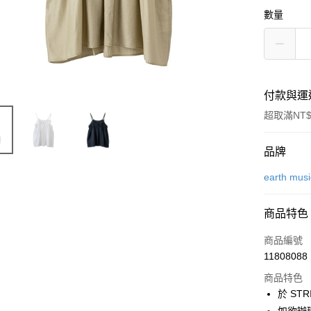
數量
付款與運
超取滿NT$
付款方式
品牌
信用卡一
earth mus
信用卡分
商品特色
3 期 
商品編號
合作金
超商取貨
11808088
華南商
LINE Pay
上海商
商品特色
國泰世
於 STR
Apple Pay
臺灣中