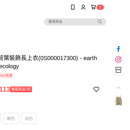
0
裝飾長上衣(0S000017300) - earth
ecology
388免運
113
春夏新品7折
黑色
米色