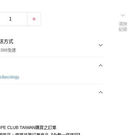
清除
紀錄
送方式
388免運
次付款
ic&ecology
期付款
0 利率 每期
NT$530
21家銀行
庫商業銀行
第一商業銀行
付款
業銀行
彰化商業銀行
業儲蓄銀行
台北富邦商業銀行
華商業銀行
兆豐國際商業銀行
IPE CLUB TAIWAN購買之訂單
小企業銀行
台中商業銀行