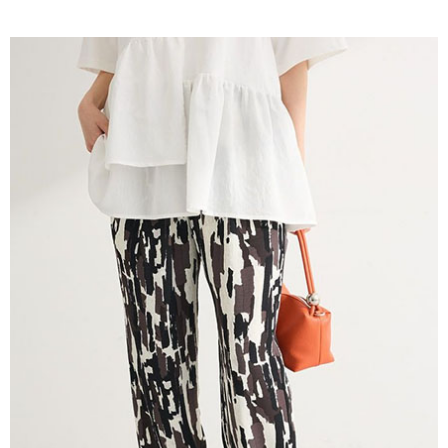
AFTEE先享後付是「在收到商品之後才付款」的支付方式。 讓您購物簡單
3.實際核准額度、可分期數及費用金額請依後續交易確認頁面所載為準。
便利好安心！
4.訂單成立30分鐘內，如未前往確認交易或遇審核未通過，訂單將自動取
１．簡單：不需註冊會員、不需綁卡、不需儲值。
運送方式
消。如遇「轉專審核」未通過狀況，表示未達大哥付你分期系統評分，恕無
２．便利：只要手機號碼，簡訊認證，即可結帳。
法說明評估內容。
３．安心：先確認商品／服務後，再付款。
全家取貨付款
【繳款方式說明】
1.分期款項不併入電信帳單，「大哥付你分期」於每月結算日後寄送繳費提
每筆NT$60，滿NT$388(含以上)免運費
【「AFTEE先享後付」結帳流程】
醒簡訊。
１．於結帳方式選擇「AFTEE先享後付」後，將跳轉至「AFTEE先享後付」
2.透過簡訊連結打開帳單後，可選擇「超商條碼／台灣大直營門市／銀行轉
全家純取貨
結帳頁面，進行簡訊認證並確認金額後，即可完成結帳。
帳／街口支付／iPASS MONEY」等通路繳費。
２．訂單成立數日內，您將收到繳費通知簡訊。
每筆NT$60，滿NT$388(含以上)免運費
３．收到繳費通知簡訊後14天內，點擊此簡訊中的連結，可透過四大超商／
【注意事項】
ATM／網路銀行／等多元方式進行付款，方視為交易完成。
萊爾富取貨付款
1.本服務係由「台灣大哥大股份有限公司」（以下簡稱本公司）所提供，讓
※ 請注意：結帳手續完成當下不需立刻繳費，但若您需要取消訂單，請聯絡
用戶於交易時，得透過本服務購買商品或服務，並由商店將買賣／分期付款
每筆NT$60，滿NT$888(含以上)免運費
購買商品的店家。未經商家同意取消之訂單仍視為有效，需透過AFTEE先享
買賣價金債權讓與本公司後，依約使用本公司帳單繳交帳款。
後付繳納相關費用。
2.基於同意付款使用「大哥付你分期」之契約關係目的，商店將以您的個人
萊爾富純取貨
※ 交易是否成功請以「AFTEE先享後付 」之結帳頁面顯示為準，若有關於
資料（包含姓名、電話或地址）提供予台灣大哥大進項蒐集、處理及利用，
是否繳費成功／繳費後需取消欲退款等相關疑問，請聯繫「AFTEE先享後付
每筆NT$60，滿NT$888(含以上)免運費
由本公司與您本人進行分期帳單所需資料之確認、核對及更正。
客戶支援中心」
https://netprotections.freshdesk.com/support/home
3.完整用戶服務條款，請詳閱以下連結：
https://oppay.tw/userRule
7-11取貨付款
【注意事項】
１．透過由恩沛科技股份有限公司提供之「AFTEE先享後付」服務完成之交
每筆NT$60，滿NT$888(含以上)免運費
易，需依本服務之必要範圍內提供個人資料，並將交易相關給付款項請求債
權轉讓予恩沛科技股份有限公司。
7-11純取貨
２．關於個人資料處理事宜，請瀏覽以下網址：
每筆NT$60，滿NT$888(含以上)免運費
https://aftee.tw/terms/#terms3