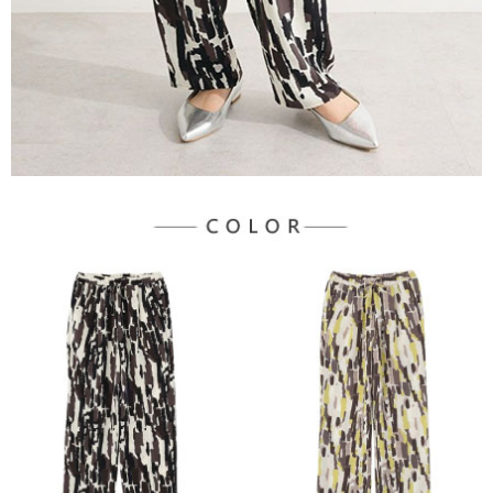
３．未成年的使用者請事先徵得法定代理人或監護人之同意方可使用
宅配
「AFTEE先享後付」，若未經同意申辦者引起之損失，本公司不負相關責
任。
每筆NT$90，滿NT$888(含以上)免運費
４．使用「AFTEE先享後付」時，將依據個別帳號之用戶狀況，依本公司即
時審查核予不同之上限額度；若仍有額度不足之情形，本公司將視審查結果
請求用戶進行身份認證。
５．嚴禁一人註冊多個帳號或使用他人資訊註冊。若發現惡意使用之情形，
恩沛科技股份有限公司將有權停止該用戶之使用額度並採取法律行動。