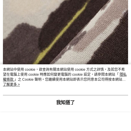
本網站中使用 cookie，欲查詢有關本網站使用 cookie 方式之詳情，及若您不希
望在電腦上使用 cookie 時應如何變更電腦的 cookie 設定，請參閱本網站「
隱私
權條款
」之 Cookie 聲明。您繼續使用本網站即表示您同意本公司得按本網站使
用條款之 Cookie 聲明使用 cookie。
了解更多 >
我知道了