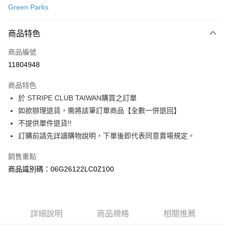
Green Parks
信用卡分期付款
3 期 0 利率 每期
NT$440
21家銀行
商品特色
合作金庫商業銀行
第一商業銀行
超商取貨付款
商品編號
華南商業銀行
彰化商業銀行
11804948
LINE Pay
上海商業儲蓄銀行
台北富邦商業銀行
國泰世華商業銀行
兆豐國際商業銀行
商品特色
Apple Pay
臺灣中小企業銀行
台中商業銀行
於 STRIPE CLUB TAIWAN購買之訂單
匯豐（台灣）商業銀行
華泰商業銀行
街口支付
如欲辦理退貨，需將該筆訂單商品【全數一併退回】
聯邦商業銀行
遠東國際商業銀行
元大商業銀行
永豐商業銀行
不提供單件退貨!!
悠遊付
玉山商業銀行
星展（台灣）商業銀行
訂購前請先詳讀購物說明，下單後即代表同意賣場規定。
台新國際商業銀行
中國信託商業銀行
Google Pay
台灣樂天信用卡公司
銷售重點
大哥付你分期
商品識別碼：06G26122LC0Z100
相關說明
【大哥付你分期使用說明】
AFTEE先享後付
1.本服務由台灣大哥大提供，台灣大哥大用戶可立即使用無須另外申請。
2.付款方式選擇「大哥付你分期」，訂單成立後會自動跳轉到大哥付的交易
相關說明
詳細說明
商品規格
相關推薦
流程，驗證手機門號後，選擇欲分期的期數、繳款截止日，確認付款後即完
【關於「AFTEE先享後付」】
成交易。
ATM付款