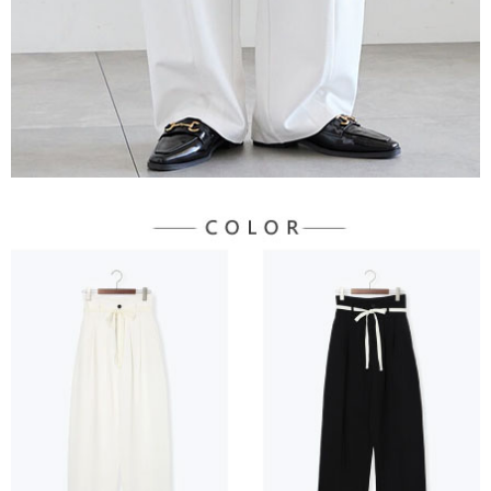
３．未成年的使用者請事先徵得法定代理人或監護人之同意方可使用
宅配
「AFTEE先享後付」，若未經同意申辦者引起之損失，本公司不負相關責
任。
每筆NT$90，滿NT$888(含以上)免運費
４．使用「AFTEE先享後付」時，將依據個別帳號之用戶狀況，依本公司即
時審查核予不同之上限額度；若仍有額度不足之情形，本公司將視審查結果
請求用戶進行身份認證。
５．嚴禁一人註冊多個帳號或使用他人資訊註冊。若發現惡意使用之情形，
恩沛科技股份有限公司將有權停止該用戶之使用額度並採取法律行動。