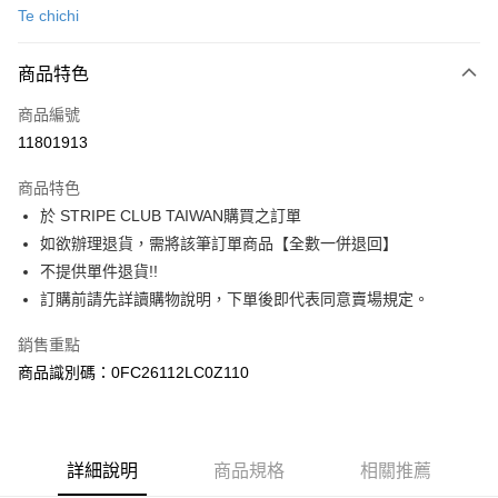
Te chichi
信用卡分期付款
3 期 0 利率 每期
NT$1,260
21家銀行
商品特色
合作金庫商業銀行
第一商業銀行
超商取貨付款
商品編號
華南商業銀行
彰化商業銀行
11801913
LINE Pay
上海商業儲蓄銀行
台北富邦商業銀行
國泰世華商業銀行
兆豐國際商業銀行
商品特色
Apple Pay
臺灣中小企業銀行
台中商業銀行
於 STRIPE CLUB TAIWAN購買之訂單
匯豐（台灣）商業銀行
華泰商業銀行
街口支付
如欲辦理退貨，需將該筆訂單商品【全數一併退回】
聯邦商業銀行
遠東國際商業銀行
元大商業銀行
永豐商業銀行
不提供單件退貨!!
悠遊付
玉山商業銀行
星展（台灣）商業銀行
訂購前請先詳讀購物說明，下單後即代表同意賣場規定。
台新國際商業銀行
中國信託商業銀行
Google Pay
台灣樂天信用卡公司
銷售重點
大哥付你分期
商品識別碼：0FC26112LC0Z110
相關說明
【大哥付你分期使用說明】
AFTEE先享後付
1.本服務由台灣大哥大提供，台灣大哥大用戶可立即使用無須另外申請。
2.付款方式選擇「大哥付你分期」，訂單成立後會自動跳轉到大哥付的交易
相關說明
詳細說明
商品規格
相關推薦
流程，驗證手機門號後，選擇欲分期的期數、繳款截止日，確認付款後即完
【關於「AFTEE先享後付」】
成交易。
ATM付款