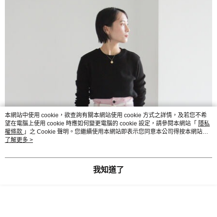
本網站中使用 cookie，欲查詢有關本網站使用 cookie 方式之詳情，及若您不希
望在電腦上使用 cookie 時應如何變更電腦的 cookie 設定，請參閱本網站「
隱私
權條款
」之 Cookie 聲明。您繼續使用本網站即表示您同意本公司得按本網站使
用條款之 Cookie 聲明使用 cookie。
了解更多 >
我知道了