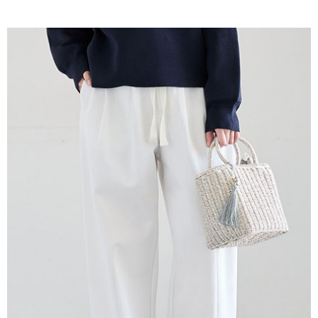
AFTEE先享後付是「在收到商品之後才付款」的支付方式。 讓您購物簡單
3.實際核准額度、可分期數及費用金額請依後續交易確認頁面所載為準。
便利好安心！
4.訂單成立30分鐘內，如未前往確認交易或遇審核未通過，訂單將自動取
１．簡單：不需註冊會員、不需綁卡、不需儲值。
運送方式
消。如遇「轉專審核」未通過狀況，表示未達大哥付你分期系統評分，恕無
２．便利：只要手機號碼，簡訊認證，即可結帳。
法說明評估內容。
３．安心：先確認商品／服務後，再付款。
全家取貨付款
【繳款方式說明】
1.分期款項不併入電信帳單，「大哥付你分期」於每月結算日後寄送繳費提
每筆NT$60，滿NT$388(含以上)免運費
【「AFTEE先享後付」結帳流程】
醒簡訊。
１．於結帳方式選擇「AFTEE先享後付」後，將跳轉至「AFTEE先享後付」
2.透過簡訊連結打開帳單後，可選擇「超商條碼／台灣大直營門市／銀行轉
全家純取貨
結帳頁面，進行簡訊認證並確認金額後，即可完成結帳。
帳／街口支付／iPASS MONEY」等通路繳費。
２．訂單成立數日內，您將收到繳費通知簡訊。
每筆NT$60，滿NT$388(含以上)免運費
３．收到繳費通知簡訊後14天內，點擊此簡訊中的連結，可透過四大超商／
【注意事項】
ATM／網路銀行／等多元方式進行付款，方視為交易完成。
萊爾富取貨付款
1.本服務係由「台灣大哥大股份有限公司」（以下簡稱本公司）所提供，讓
※ 請注意：結帳手續完成當下不需立刻繳費，但若您需要取消訂單，請聯絡
用戶於交易時，得透過本服務購買商品或服務，並由商店將買賣／分期付款
每筆NT$60，滿NT$888(含以上)免運費
購買商品的店家。未經商家同意取消之訂單仍視為有效，需透過AFTEE先享
買賣價金債權讓與本公司後，依約使用本公司帳單繳交帳款。
後付繳納相關費用。
2.基於同意付款使用「大哥付你分期」之契約關係目的，商店將以您的個人
萊爾富純取貨
※ 交易是否成功請以「AFTEE先享後付 」之結帳頁面顯示為準，若有關於
資料（包含姓名、電話或地址）提供予台灣大哥大進項蒐集、處理及利用，
是否繳費成功／繳費後需取消欲退款等相關疑問，請聯繫「AFTEE先享後付
每筆NT$60，滿NT$888(含以上)免運費
由本公司與您本人進行分期帳單所需資料之確認、核對及更正。
客戶支援中心」
https://netprotections.freshdesk.com/support/home
3.完整用戶服務條款，請詳閱以下連結：
https://oppay.tw/userRule
7-11取貨付款
【注意事項】
１．透過由恩沛科技股份有限公司提供之「AFTEE先享後付」服務完成之交
每筆NT$60，滿NT$888(含以上)免運費
易，需依本服務之必要範圍內提供個人資料，並將交易相關給付款項請求債
權轉讓予恩沛科技股份有限公司。
7-11純取貨
２．關於個人資料處理事宜，請瀏覽以下網址：
每筆NT$60，滿NT$888(含以上)免運費
https://aftee.tw/terms/#terms3