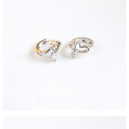
運送方式
消。如遇「轉專審核」未通過狀況，表示未達大哥付你分期系統評分，恕無
２．便利：只要手機號碼，簡訊認證，即可結帳。
法說明評估內容。
３．安心：先確認商品／服務後，再付款。
全家取貨付款
【繳款方式說明】
1.分期款項不併入電信帳單，「大哥付你分期」於每月結算日後寄送繳費提
每筆NT$60，滿NT$388(含以上)免運費
【「AFTEE先享後付」結帳流程】
醒簡訊。
１．於結帳方式選擇「AFTEE先享後付」後，將跳轉至「AFTEE先享後付」
2.透過簡訊連結打開帳單後，可選擇「超商條碼／台灣大直營門市／銀行轉
全家純取貨
結帳頁面，進行簡訊認證並確認金額後，即可完成結帳。
帳／街口支付／iPASS MONEY」等通路繳費。
２．訂單成立數日內，您將收到繳費通知簡訊。
每筆NT$60，滿NT$388(含以上)免運費
３．收到繳費通知簡訊後14天內，點擊此簡訊中的連結，可透過四大超商／
【注意事項】
ATM／網路銀行／等多元方式進行付款，方視為交易完成。
萊爾富取貨付款
1.本服務係由「台灣大哥大股份有限公司」（以下簡稱本公司）所提供，讓
※ 請注意：結帳手續完成當下不需立刻繳費，但若您需要取消訂單，請聯絡
用戶於交易時，得透過本服務購買商品或服務，並由商店將買賣／分期付款
每筆NT$60，滿NT$888(含以上)免運費
購買商品的店家。未經商家同意取消之訂單仍視為有效，需透過AFTEE先享
買賣價金債權讓與本公司後，依約使用本公司帳單繳交帳款。
後付繳納相關費用。
2.基於同意付款使用「大哥付你分期」之契約關係目的，商店將以您的個人
萊爾富純取貨
※ 交易是否成功請以「AFTEE先享後付 」之結帳頁面顯示為準，若有關於
資料（包含姓名、電話或地址）提供予台灣大哥大進項蒐集、處理及利用，
是否繳費成功／繳費後需取消欲退款等相關疑問，請聯繫「AFTEE先享後付
每筆NT$60，滿NT$888(含以上)免運費
由本公司與您本人進行分期帳單所需資料之確認、核對及更正。
客戶支援中心」
https://netprotections.freshdesk.com/support/home
3.完整用戶服務條款，請詳閱以下連結：
https://oppay.tw/userRule
7-11取貨付款
【注意事項】
１．透過由恩沛科技股份有限公司提供之「AFTEE先享後付」服務完成之交
每筆NT$60，滿NT$888(含以上)免運費
易，需依本服務之必要範圍內提供個人資料，並將交易相關給付款項請求債
權轉讓予恩沛科技股份有限公司。
7-11純取貨
２．關於個人資料處理事宜，請瀏覽以下網址：
每筆NT$60，滿NT$888(含以上)免運費
https://aftee.tw/terms/#terms3
３．未成年的使用者請事先徵得法定代理人或監護人之同意方可使用
宅配
「AFTEE先享後付」，若未經同意申辦者引起之損失，本公司不負相關責
任。