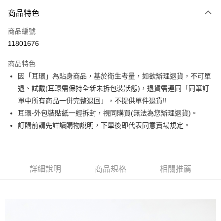
3 期 0 利率 每期
NT$120
21家銀行
商品特色
合作金庫商業銀行
第一商業銀行
超商取貨付款
商品編號
華南商業銀行
彰化商業銀行
11801676
LINE Pay
上海商業儲蓄銀行
台北富邦商業銀行
國泰世華商業銀行
兆豐國際商業銀行
商品特色
Apple Pay
臺灣中小企業銀行
台中商業銀行
因「耳環」為貼身商品，基於衛生考量，如欲辦理退貨，不可單
匯豐（台灣）商業銀行
華泰商業銀行
街口支付
退、試戴(耳環需保持全新未拆包裝狀態)，退貨需連同「同筆訂
聯邦商業銀行
遠東國際商業銀行
元大商業銀行
永豐商業銀行
單中所有商品一併完整退回」，不提供單件退貨!!
悠遊付
玉山商業銀行
星展（台灣）商業銀行
耳環-外包裝貼紙一經拆封，視同購買(無法為您辦理退貨)。
台新國際商業銀行
中國信託商業銀行
Google Pay
訂購前請先詳讀購物說明，下單後即代表同意賣場規定。
台灣樂天信用卡公司
大哥付你分期
相關說明
【大哥付你分期使用說明】
詳細說明
商品規格
相關推薦
AFTEE先享後付
1.本服務由台灣大哥大提供，台灣大哥大用戶可立即使用無須另外申請。
2.付款方式選擇「大哥付你分期」，訂單成立後會自動跳轉到大哥付的交易
相關說明
流程，驗證手機門號後，選擇欲分期的期數、繳款截止日，確認付款後即完
【關於「AFTEE先享後付」】
成交易。
ATM付款
AFTEE先享後付是「在收到商品之後才付款」的支付方式。 讓您購物簡單
3.實際核准額度、可分期數及費用金額請依後續交易確認頁面所載為準。
便利好安心！
4.訂單成立30分鐘內，如未前往確認交易或遇審核未通過，訂單將自動取
１．簡單：不需註冊會員、不需綁卡、不需儲值。