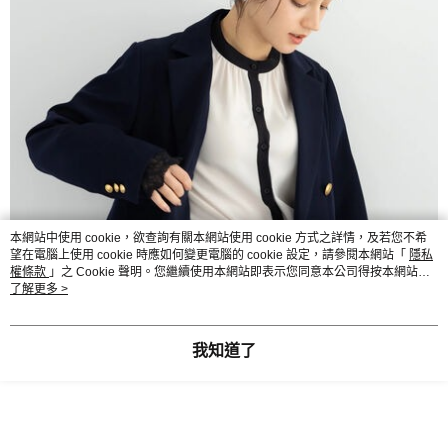
本網站中使用 cookie，欲查詢有關本網站使用 cookie 方式之詳情，及若您不希
望在電腦上使用 cookie 時應如何變更電腦的 cookie 設定，請參閱本網站「
隱私
權條款
」之 Cookie 聲明。您繼續使用本網站即表示您同意本公司得按本網站使
用條款之 Cookie 聲明使用 cookie。
了解更多 >
我知道了