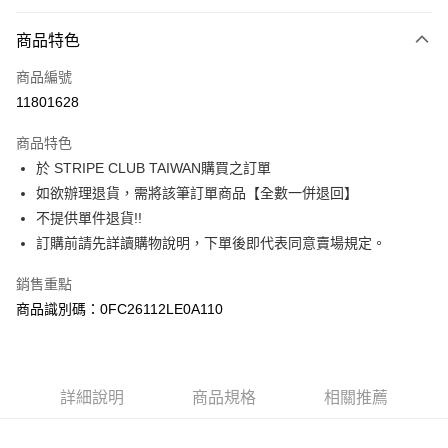
信用卡分期付款
3 期 0 利率 每期
NT$1,683
21家銀行
商品特色
合作金庫商業銀行
第一商業銀行
超商取貨付款
商品編號
華南商業銀行
彰化商業銀行
11801628
LINE Pay
上海商業儲蓄銀行
台北富邦商業銀行
國泰世華商業銀行
兆豐國際商業銀行
商品特色
Apple Pay
臺灣中小企業銀行
台中商業銀行
於 STRIPE CLUB TAIWAN購買之訂單
匯豐（台灣）商業銀行
華泰商業銀行
街口支付
如欲辦理退貨，需將該筆訂單商品【全數一併退回】
聯邦商業銀行
遠東國際商業銀行
元大商業銀行
永豐商業銀行
不提供單件退貨!!
悠遊付
玉山商業銀行
星展（台灣）商業銀行
訂購前請先詳讀購物說明，下單後即代表同意賣場規定。
台新國際商業銀行
中國信託商業銀行
Google Pay
台灣樂天信用卡公司
銷售重點
大哥付你分期
商品識別碼：0FC26112LE0A110
相關說明
【大哥付你分期使用說明】
AFTEE先享後付
1.本服務由台灣大哥大提供，台灣大哥大用戶可立即使用無須另外申請。
2.付款方式選擇「大哥付你分期」，訂單成立後會自動跳轉到大哥付的交易
相關說明
詳細說明
商品規格
相關推薦
流程，驗證手機門號後，選擇欲分期的期數、繳款截止日，確認付款後即完
【關於「AFTEE先享後付」】
成交易。
ATM付款
AFTEE先享後付是「在收到商品之後才付款」的支付方式。 讓您購物簡單
3.實際核准額度、可分期數及費用金額請依後續交易確認頁面所載為準。
便利好安心！