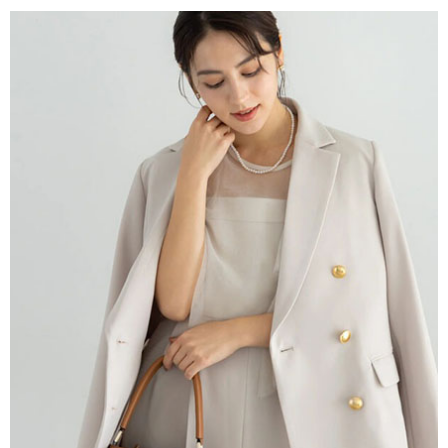
4.訂單成立30分鐘內，如未前往確認交易或遇審核未通過，訂單將自動取
１．簡單：不需註冊會員、不需綁卡、不需儲值。
運送方式
消。如遇「轉專審核」未通過狀況，表示未達大哥付你分期系統評分，恕無
２．便利：只要手機號碼，簡訊認證，即可結帳。
法說明評估內容。
３．安心：先確認商品／服務後，再付款。
全家取貨付款
【繳款方式說明】
1.分期款項不併入電信帳單，「大哥付你分期」於每月結算日後寄送繳費提
每筆NT$60，滿NT$388(含以上)免運費
【「AFTEE先享後付」結帳流程】
醒簡訊。
１．於結帳方式選擇「AFTEE先享後付」後，將跳轉至「AFTEE先享後付」
2.透過簡訊連結打開帳單後，可選擇「超商條碼／台灣大直營門市／銀行轉
全家純取貨
結帳頁面，進行簡訊認證並確認金額後，即可完成結帳。
帳／街口支付／iPASS MONEY」等通路繳費。
２．訂單成立數日內，您將收到繳費通知簡訊。
每筆NT$60，滿NT$388(含以上)免運費
３．收到繳費通知簡訊後14天內，點擊此簡訊中的連結，可透過四大超商／
【注意事項】
ATM／網路銀行／等多元方式進行付款，方視為交易完成。
萊爾富取貨付款
1.本服務係由「台灣大哥大股份有限公司」（以下簡稱本公司）所提供，讓
※ 請注意：結帳手續完成當下不需立刻繳費，但若您需要取消訂單，請聯絡
用戶於交易時，得透過本服務購買商品或服務，並由商店將買賣／分期付款
每筆NT$60，滿NT$888(含以上)免運費
購買商品的店家。未經商家同意取消之訂單仍視為有效，需透過AFTEE先享
買賣價金債權讓與本公司後，依約使用本公司帳單繳交帳款。
後付繳納相關費用。
2.基於同意付款使用「大哥付你分期」之契約關係目的，商店將以您的個人
萊爾富純取貨
※ 交易是否成功請以「AFTEE先享後付 」之結帳頁面顯示為準，若有關於
資料（包含姓名、電話或地址）提供予台灣大哥大進項蒐集、處理及利用，
是否繳費成功／繳費後需取消欲退款等相關疑問，請聯繫「AFTEE先享後付
每筆NT$60，滿NT$888(含以上)免運費
由本公司與您本人進行分期帳單所需資料之確認、核對及更正。
客戶支援中心」
https://netprotections.freshdesk.com/support/home
3.完整用戶服務條款，請詳閱以下連結：
https://oppay.tw/userRule
7-11取貨付款
【注意事項】
１．透過由恩沛科技股份有限公司提供之「AFTEE先享後付」服務完成之交
每筆NT$60，滿NT$888(含以上)免運費
易，需依本服務之必要範圍內提供個人資料，並將交易相關給付款項請求債
權轉讓予恩沛科技股份有限公司。
7-11純取貨
２．關於個人資料處理事宜，請瀏覽以下網址：
每筆NT$60，滿NT$888(含以上)免運費
https://aftee.tw/terms/#terms3
３．未成年的使用者請事先徵得法定代理人或監護人之同意方可使用
宅配
「AFTEE先享後付」，若未經同意申辦者引起之損失，本公司不負相關責